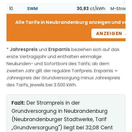
10
SWM
30,83
ct/kWh
M-Strom Fi
Alle Tarife in Neubrandenburg anzeigen und vergl
ANZEIGEN →
*
Jahrespreis
und
Ersparnis
beziehen sich auf das
erste Vertragsjahr und enthalten einmalige
Neukunden- und Sofortboni des Tarifs; ab dem
zweiten Jahr gilt der reguläre Tarifpreis. Ersparnis =
Jahrespreis der Grundversorgung minus Jahrespreis
des Tarifs, jeweils bei 3.500 kWh.
Fazit:
Der Strompreis in der
Grundversorgung in Neubrandenburg
(Neubrandenburger Stadtwerke, Tarif
„Grundversorgung") liegt bei 32,08 Cent