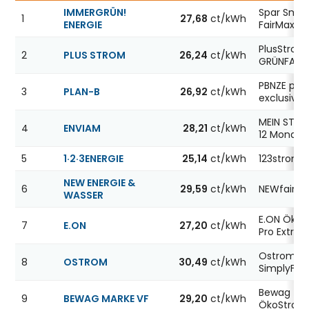
IMMERGRÜN!
Spar Smar
1
27,68
ct/kWh
ENERGIE
FairMax
PlusStrom
2
PLUS STROM
26,24
ct/kWh
GRÜNFAIR
PBNZE priv
3
PLAN-B
26,92
ct/kWh
exclusive 
MEIN STRO
4
ENVIAM
28,21
ct/kWh
12 Monate
5
1·2·3ENERGIE
25,14
ct/kWh
123strom
NEW ENERGIE &
6
29,59
ct/kWh
NEWfair St
WASSER
E.ON Öko
7
E.ON
27,20
ct/kWh
Pro Extra 1
Ostrom
8
OSTROM
30,49
ct/kWh
SimplyFair
Bewag
9
BEWAG MARKE VF
29,20
ct/kWh
ÖkoStrom