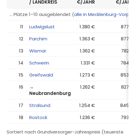
/ LANDKREIS
€/JAHR
€/JAHR
… Plätze 1–10 ausgeblendet (
alle in Mecklenburg-Vorp
11
Ludwigslust
1.380 €
877 €
12
Parchim
1.363 €
877 €
13
Wismar
1.362 €
782 €
14
Schwerin
1.331 €
784 €
15
Greifswald
1.273 €
853 €
16
→
1.262 €
827 €
Neubrandenburg
17
Stralsund
1.254 €
845 €
18
Rostock
1.236 €
793 €
Sortiert nach Grundversorger-Jahrespreis (teuerste