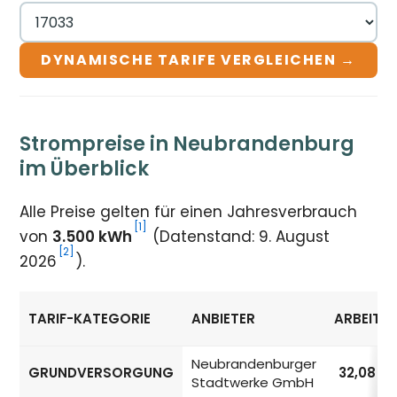
DYNAMISCHE TARIFE VERGLEICHEN →
Strompreise in Neubrandenburg
im Überblick
Alle Preise gelten für einen Jahresverbrauch
[1]
von
3.500 kWh
(Datenstand: 9. August
[2]
2026
).
TARIF-KATEGORIE
ANBIETER
ARBEITSP
Strompreise in Neubrandenburg nach Tarif-Kategorie
Neubrandenburger
GRUNDVERSORGUNG
32,08
ct
Stadtwerke GmbH