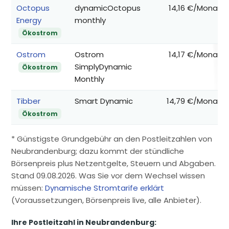
Octopus
dynamicOctopus
14,16 €/Monat
Energy
monthly
Ökostrom
Ostrom
Ostrom
14,17 €/Monat
SimplyDynamic
Ökostrom
Monthly
Tibber
Smart Dynamic
14,79 €/Monat
Ökostrom
* Günstigste Grundgebühr an den Postleitzahlen von
Neubrandenburg; dazu kommt der stündliche
Börsenpreis plus Netzentgelte, Steuern und Abgaben.
Stand 09.08.2026. Was Sie vor dem Wechsel wissen
müssen:
Dynamische Stromtarife erklärt
(Voraussetzungen, Börsenpreis live, alle Anbieter).
Ihre Postleitzahl in Neubrandenburg: