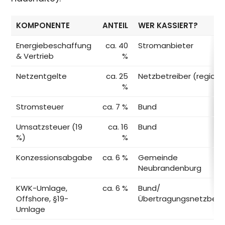
KOMPONENTE
ANTEIL
WER KASSIERT?
Energiebeschaffung
ca. 40
Stromanbieter
& Vertrieb
%
Netzentgelte
ca. 25
Netzbetreiber (regiona
%
Stromsteuer
ca. 7 %
Bund
Umsatzsteuer (19
ca. 16
Bund
%)
%
Konzessionsabgabe
ca. 6 %
Gemeinde
Neubrandenburg
KWK-Umlage,
ca. 6 %
Bund/
Offshore, §19-
Übertragungsnetzbetr
Umlage