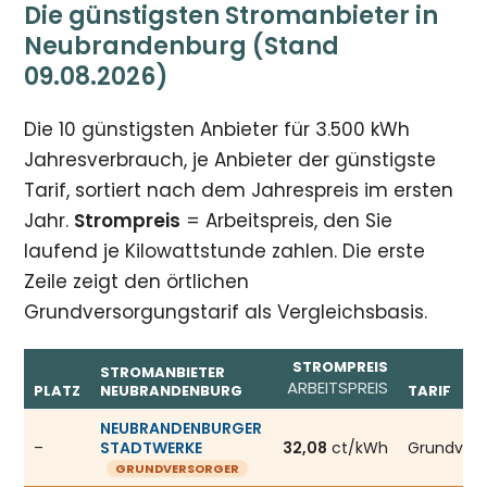
Die günstigsten Stromanbieter in
Neubrandenburg (Stand
09.08.2026)
Die 10 günstigsten Anbieter für 3.500 kWh
Jahresverbrauch, je Anbieter der günstigste
Tarif, sortiert nach dem Jahrespreis im ersten
Jahr.
Strompreis
= Arbeitspreis, den Sie
laufend je Kilowattstunde zahlen. Die erste
Zeile zeigt den örtlichen
Grundversorgungstarif als Vergleichsbasis.
STROMPREIS
STROMANBIETER
ARBEITSPREIS
PLATZ
NEUBRANDENBURG
TARIF
Günstigste Stromanbieter in Neubrandenburg, Stand 09.
NEUBRANDENBURGER
–
STADTWERKE
32,08
ct/kWh
Grundver
GRUNDVERSORGER