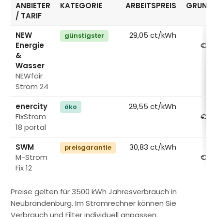
ANBIETER
KATEGORIE
ARBEITSPREIS
GRUNDP
/ TARIF
NEW
29,05 ct/kWh
günstigster
Energie
€/M
&
Wasser
NEWfair
Strom 24
enercity
29,55 ct/kWh
öko
FixStrom
€/M
18 portal
SWM
30,83 ct/kWh
preisgarantie
M-Strom
€/M
Fix 12
Preise gelten für 3500 kWh Jahresverbrauch in
Neubrandenburg. Im Stromrechner können Sie
Verbrauch und Filter individuell anpassen.