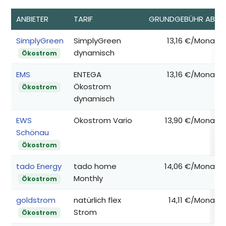
ANBIETER
TARIF
GRUNDGEBÜHR AB*
SimplyGreen
SimplyGreen
13,16 €/Monat
dynamisch
Ökostrom
EMS
ENTEGA
13,16 €/Monat
Ökostrom
Ökostrom
dynamisch
EWS
Ökostrom Vario
13,90 €/Monat
Schönau
Ökostrom
tado Energy
tado home
14,06 €/Monat
Monthly
Ökostrom
goldstrom
natürlich flex
14,11 €/Monat
Strom
Ökostrom