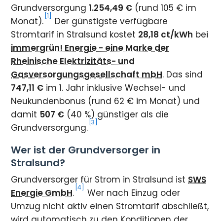
Grundversorgung
1.254,49 €
(rund 105 € im
[1]
Monat).
Der günstigste verfügbare
Stromtarif in Stralsund kostet
28,18 ct/kWh
bei
immergrün! Energie - eine Marke der
Rheinische Elektrizitäts- und
Gasversorgungsgesellschaft mbH
. Das sind
747,11 €
im 1. Jahr inklusive Wechsel- und
Neukundenbonus (rund 62 € im Monat) und
damit
507 €
(40 %) günstiger als die
[3]
Grundversorgung.
Wer ist der Grundversorger in
Stralsund?
Grundversorger für Strom in Stralsund ist
SWS
[4]
Energie GmbH
.
Wer nach Einzug oder
Umzug nicht aktiv einen Stromtarif abschließt,
wird automatisch zu den Konditionen der