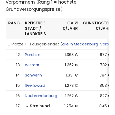
Vorpommern (Rang 1 = höchste
Grundversorgungspreise).
RANG
KREISFREIE
GV Ø
GÜNSTIGSTER
STADT /
€/JAHR
€/JAHR
LANDKREIS
… Plätze 1–11 ausgeblendet (
alle in Mecklenburg-Vorp
12
Parchim
1.363 €
877 €
13
Wismar
1.362 €
782 €
14
Schwerin
1.331 €
784 €
15
Greifswald
1.273 €
853 €
16
Neubrandenburg
1.262 €
827 €
17
→ Stralsund
1.254 €
845 €