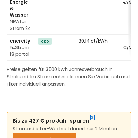
Energie
€/Mon
&
Wasser
NEWfair
Strom 24
enercity
30,14 ct/kWh
14
öko
FixStrom
€/Mon
18 portal
Preise gelten für 3500 kWh Jahresverbrauch in
Stralsund. Im Stromrechner können Sie Verbrauch und
Filter individuell anpassen.
[3]
Bis zu 427 € pro Jahr sparen
Stromanbieter-Wechsel dauert nur 2 Minuten