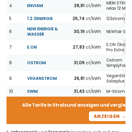
MEIN STROM
4
ENVIAM
28,81
ct/kWh
relax 12 Mon
5
1·2·3ENERGIE
25,74
ct/kWh
123strom
NEW ENERGIE &
6
30,19
ct/kWh
NEWfair Str
WASSER
E.ON ÖkoSt
7
E.ON
27,83
ct/kWh
Pro Extra 12
Ostrom
8
OSTROM
31,09
ct/kWh
SimplyFair
VeganStro
9
VEGANSTROM
26,81
ct/kWh
Solarplus
10
SWM
31,43
ct/kWh
M-Strom Fix 
Alle Tarife in Stralsund anzeigen und vergleich
ANZEIGEN →