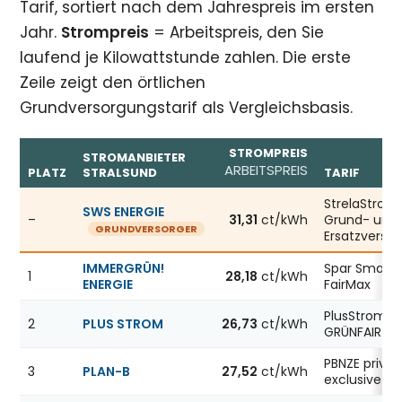
Tarif, sortiert nach dem Jahrespreis im ersten
Jahr.
Strompreis
= Arbeitspreis, den Sie
laufend je Kilowattstunde zahlen. Die erste
Zeile zeigt den örtlichen
Grundversorgungstarif als Vergleichsbasis.
STROMPREIS
STROMANBIETER
ARBEITSPREIS
PLATZ
STRALSUND
TARIF
Günstigste Stromanbieter in Stralsund, Stand 06.08.202
StrelaStrom
SWS ENERGIE
–
31,31
ct/kWh
Grund- und
GRUNDVERSORGER
Ersatzverso
IMMERGRÜN!
Spar Smart
1
28,18
ct/kWh
ENERGIE
FairMax
PlusStrom
2
PLUS STROM
26,73
ct/kWh
GRÜNFAIR
PBNZE privat
3
PLAN-B
27,52
ct/kWh
exclusive 12