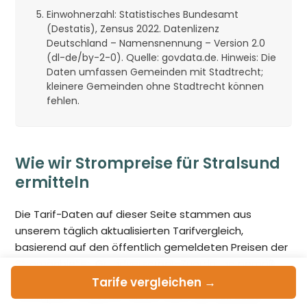
Einwohnerzahl: Statistisches Bundesamt
(Destatis), Zensus 2022. Datenlizenz
Deutschland – Namensnennung – Version 2.0
(dl-de/by-2-0). Quelle: govdata.de. Hinweis: Die
Daten umfassen Gemeinden mit Stadtrecht;
kleinere Gemeinden ohne Stadtrecht können
fehlen.
Wie wir Strompreise für Stralsund
ermitteln
Die Tarif-Daten auf dieser Seite stammen aus
unserem täglich aktualisierten Tarifvergleich,
basierend auf den öffentlich gemeldeten Preisen der
Stromanbieter. Grundversorger-Zuordnung gemäß
Bundesnetzagentur
. Anzeigedatum:
6. August 2026
.
Tarife
vergleichen →
Strompreis-Snapshot dieser Seite:
28. Juli 2026