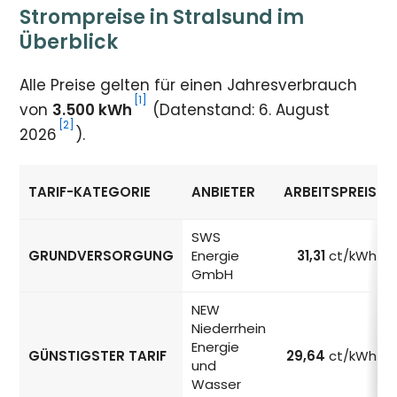
Strompreise in Stralsund im
Überblick
Alle Preise gelten für einen Jahresverbrauch
[1]
von
3.500 kWh
(Datenstand: 6. August
[2]
2026
).
TARIF-KATEGORIE
ANBIETER
ARBEITSPREIS
Strompreise in Stralsund nach Tarif-Kategorie
SWS
GRUNDVERSORGUNG
Energie
31,31
ct/kWh
GmbH
NEW
Niederrhein
Energie
GÜNSTIGSTER TARIF
29,64
ct/kWh
und
Wasser