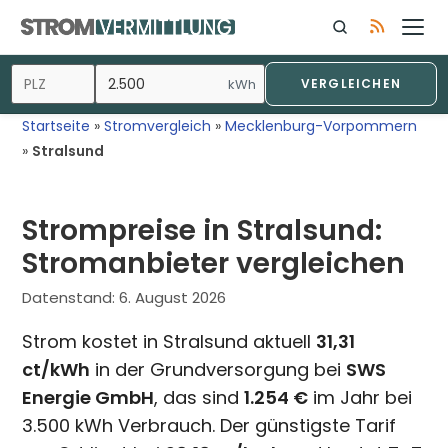
Zum
Inhalt
springen
kWh
VERGLEICHEN
Startseite
»
Stromvergleich
»
Mecklenburg-Vorpommern
»
Stralsund
Strompreise in Stralsund:
Stromanbieter vergleichen
Datenstand:
6. August 2026
Strom kostet in Stralsund aktuell
31,31
ct/kWh
in der Grundversorgung bei
SWS
Energie GmbH
, das sind
1.254 €
im Jahr bei
3.500 kWh Verbrauch. Der günstigste Tarif