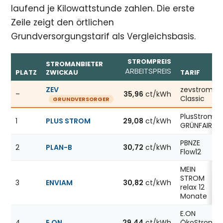
laufend je Kilowattstunde zahlen. Die erste
Zeile zeigt den örtlichen
Grundversorgungstarif als Vergleichsbasis.
STROMPREIS
STROMANBIETER
ARBEITSPREIS
PLATZ
ZWICKAU
TARIF
Günstigste Stromanbieter in Zwickau, Stand 07.08.2026;
ZEV
zevstrom
–
35,96
ct/kWh
Classic
GRUNDVERSORGER
PlusStrom
1
PLUS STROM
29,08
ct/kWh
GRÜNFAIR
PBNZE
2
PLAN-B
30,72
ct/kWh
Flow12
MEIN
STROM
3
ENVIAM
30,82
ct/kWh
relax 12
Monate
E.ON
4
E.ON
29,44
ct/kWh
ÖkoStrom