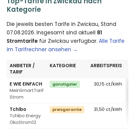
Top-Tarife in Zwickau nach
Kategorie
Die jeweils besten Tarife in Zwickau, Stand
07.08.2026. Insgesamt sind aktuell
81
Stromtarife
für Zwickau verfügbar.
Alle Tarife
im Tarifrechner ansehen →
ANBIETER /
KATEGORIE
ARBEITSPREIS
GR
TARIF
E WIE EINFACH
30,15 ct/kWh
günstigster
MeinSmartTarif
Strom
Tchibo
31,50 ct/kWh
preisgarantie
Tchibo Energy
ÖkoStrom12