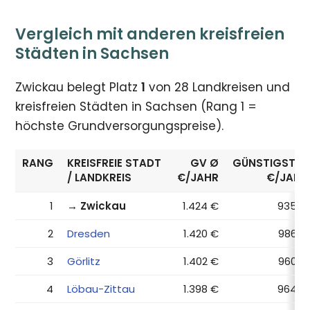
Vergleich mit anderen kreisfreien
Städten in Sachsen
Zwickau belegt Platz
1
von 28 Landkreisen und
kreisfreien Städten in Sachsen (Rang 1 =
höchste Grundversorgungspreise).
RANG
KREISFREIE STADT
GV Ø
GÜNSTIGSTER
/ LANDKREIS
€/JAHR
€/JAHR
1
→ Zwickau
1.424 €
935 €
2
Dresden
1.420 €
986 €
3
Görlitz
1.402 €
960 €
4
Löbau-Zittau
1.398 €
964 €