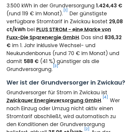
3.500 kWh in der Grundversorgung
1.424,43 €
[1]
(rund 119 € im Monat).
Der günstigste
verfügbare Stromtarif in Zwickau kostet
29,08
ct/kWh
bei
PLUS STROM - eine Marke von
Fuxx-Die Sparenergie GmbH
. Das sind
836,32
€
im 1. Jahr inklusive Wechsel- und
Neukundenbonus (rund 70 € im Monat) und
damit
588 €
(41 %) günstiger als die
[3]
Grundversorgung.
Wer ist der Grundversorger in Zwickau?
Grundversorger für Strom in Zwickau ist
[4]
Zwickauer Energieversorgung GmbH
.
Wer
nach Einzug oder Umzug nicht aktiv einen
Stromtarif abschließt, wird automatisch zu
den Konditionen der Grundversorgung
[2]