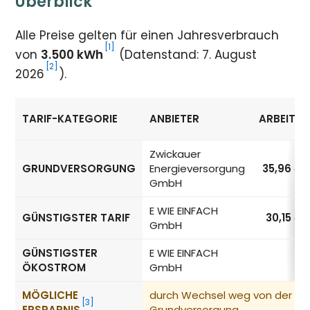
Überblick
Alle Preise gelten für einen Jahresverbrauch
[1]
von
3.500 kWh
(Datenstand: 7. August
[2]
2026
).
TARIF-KATEGORIE
ANBIETER
ARBEITSP
Strompreise in Zwickau nach Tarif-Kategorie
Zwickauer
GRUNDVERSORGUNG
Energieversorgung
35,96
ct
GmbH
E WIE EINFACH
GÜNSTIGSTER TARIF
30,15
ct
GmbH
GÜNSTIGSTER
E WIE EINFACH
ÖKOSTROM
GmbH
MÖGLICHE
durch Wechsel weg von der
[3]
ERSPARNIS
Grundversorgung