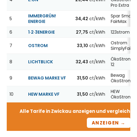
Pro Extra 12
IMMERGRÜN!
Spar Smart
5
34,42
ct/kWh
ENERGIE
FairMax
6
1·2·3ENERGIE
27,75
ct/kWh
123strom
Ostrom
7
OSTROM
33,10
ct/kWh
SimplyFair
ÖkoStrom
8
LICHTBLICK
32,43
ct/kWh
12
Bewag
9
BEWAG MARKE VF
31,50
ct/kWh
ÖkoStrom12
HEW
10
HEW MARKE VF
31,50
ct/kWh
ÖkoStrom12
Alle Tarife in Zwickau anzeigen und vergleichen 
ANZEIGEN →