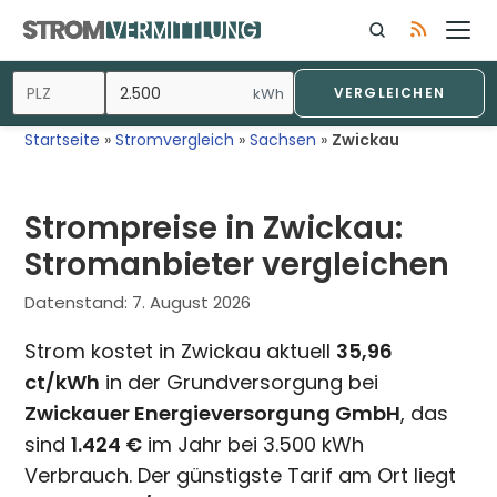
Zum
Inhalt
springen
kWh
VERGLEICHEN
Startseite
»
Stromvergleich
»
Sachsen
»
Zwickau
Strompreise in Zwickau:
Stromanbieter vergleichen
Datenstand:
7. August 2026
Strom kostet in Zwickau aktuell
35,96
ct/kWh
in der Grundversorgung bei
Zwickauer Energieversorgung GmbH
, das
sind
1.424 €
im Jahr bei 3.500 kWh
Verbrauch. Der günstigste Tarif am Ort liegt