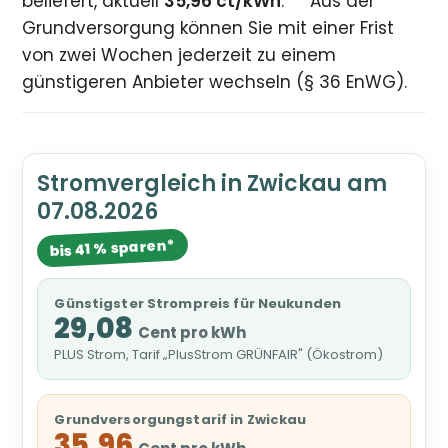
beliefert, aktuell
35,96 ct/kWh
.
Aus der
Grundversorgung können Sie mit einer Frist
von zwei Wochen jederzeit zu einem
günstigeren Anbieter wechseln (§ 36 EnWG).
Stromvergleich in Zwickau am
07.08.2026
bis 41 % sparen*
Günstigster Strompreis für Neukunden
29,08
Cent pro kWh
PLUS Strom, Tarif „PlusStrom GRÜNFAIR" (Ökostrom)
Grundversorgungstarif in Zwickau
35,96