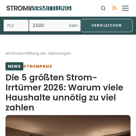
Zum
Inhalt
springen
kWh
VERGLEICHEN
stromvermittlung.de
›
Meldungen
NEWS
STROMPREIS
Die 5 größten Strom-
Irrtümer 2026: Warum viele
Haushalte unnötig zu viel
zahlen