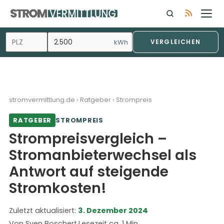
kWh
VERGLEICHEN
stromvermittlung.de
›
Ratgeber
›
Strompreis
RATGEBER
STROMPREIS
Strompreisvergleich –
Stromanbieterwechsel als
Antwort auf steigende
Stromkosten!
Zuletzt aktualisiert:
3. Dezember 2024
·
Von Sven Boschert
·
Lesezeit ca. 1 Min.