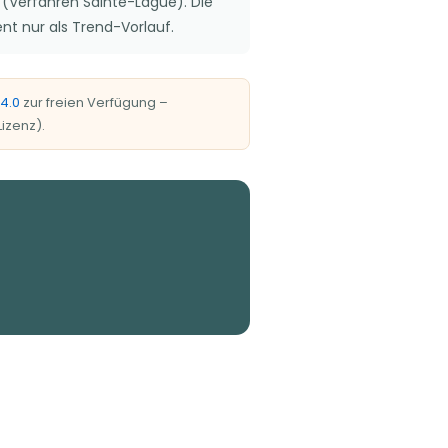
 (Verfahren Sainte-Laguë). Die
nt nur als Trend-Vorlauf.
4.0
zur freien Verfügung –
izenz).