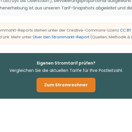
List/Sylt bis Oberstdorf), bevölkerungsproportional ausgewählt
chenerhebung ist aus unseren Tarif-Snapshots
abgeleitet
und die
rommarkt-Reports stehen unter der Creative-Commons-Lizenz
CC BY 
 Link. Mehr unter
Über den Strommarkt-Report
(Quellen, Methodik & L
Eigenen Stromtarif prüfen?
Vergleichen Sie die aktuellen Tarife für Ihre Postleitzahl.
Zum Stromrechner