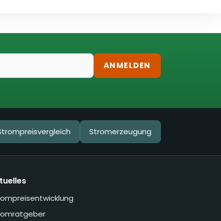
ANMELDEN
Strompreisvergleich
Stromerzeugung
tuelles
rompreisentwicklung
romratgeber