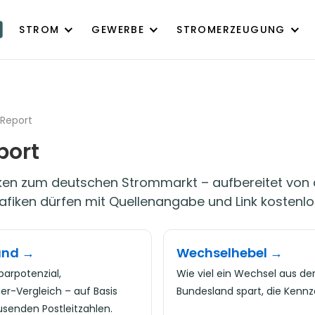
STROM
GEWERBE
STROMERZEUGUNG
Report
port
fiken zum deutschen Strommarkt – aufbereitet von
rafiken dürfen mit Quellenangabe und Link kosten
and →
Wechselhebel →
parpotenzial,
Wie viel ein Wechsel aus d
er-Vergleich – auf Basis
Bundesland spart, die Kennza
usenden Postleitzahlen.