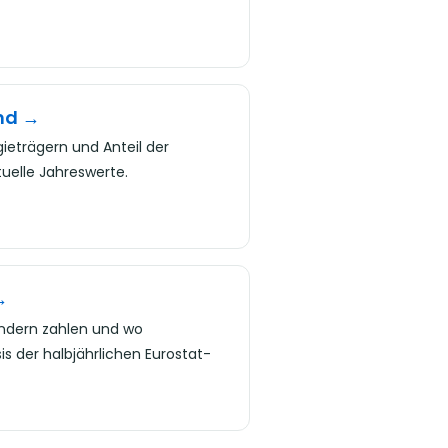
nd →
eträgern und Anteil der
uelle Jahreswerte.
→
ndern zahlen und wo
s der halbjährlichen Eurostat-