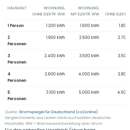
HAUSHALT
WOHNUNG,
WOHNUNG,
H
OHNE ELEKTR. WW
MIT ELEKTR. WW
OHNE ELEKTR
1 Person
1.200 kWh
1.600 kWh
1.800
2
1.900 kWh
2.500 kWh
2.700
Personen
3
2.400 kWh
3.500 kWh
3.500
Personen
4
2.600 kWh
4.000 kWh
3.800
Personen
5
3.100 kWh
5.000 kWh
4.500
Personen
Quelle:
Stromspiegel für Deutschland (co2online)
.
Vergleichswerte aus realen Verbrauchsdaten deutscher
Haushalte. WW = Warmwasserbereitung über Strom.