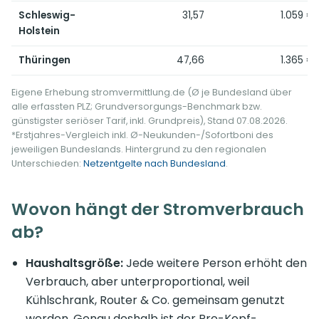
Schleswig-
31,57
1.059 €
Holstein
Thüringen
47,66
1.365 €
Eigene Erhebung stromvermittlung.de (Ø je Bundesland über
alle erfassten PLZ; Grundversorgungs-Benchmark bzw.
günstigster seriöser Tarif, inkl. Grundpreis), Stand 07.08.2026.
*Erstjahres-Vergleich inkl. Ø-Neukunden-/Sofortboni des
jeweiligen Bundeslands. Hintergrund zu den regionalen
Unterschieden:
Netzentgelte nach Bundesland
.
Wovon hängt der Stromverbrauch
ab?
Haushaltsgröße:
Jede weitere Person erhöht den
Verbrauch, aber unterproportional, weil
Kühlschrank, Router & Co. gemeinsam genutzt
werden. Genau deshalb ist der Pro-Kopf-