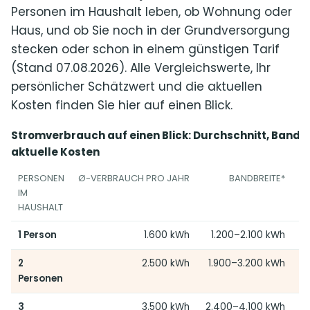
Personen im Haushalt leben, ob Wohnung oder
Haus, und ob Sie noch in der Grundversorgung
stecken oder schon in einem günstigen Tarif
(Stand 07.08.2026). Alle Vergleichswerte, Ihr
persönlicher Schätzwert und die aktuellen
Kosten finden Sie hier auf einen Blick.
Stromverbrauch auf einen Blick: Durchschnitt, Bandb
aktuelle Kosten
PERSONEN
Ø-VERBRAUCH PRO JAHR
BANDBREITE*
KO
IM
HAUSHALT
1 Person
1.600 kWh
1.200–2.100 kWh
2
2.500 kWh
1.900–3.200 kWh
Personen
3
3.500 kWh
2.400–4.100 kWh