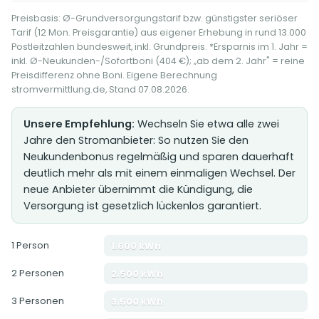
Preisbasis: Ø-Grundversorgungstarif bzw. günstigster seriöser
Tarif (12 Mon. Preisgarantie) aus eigener Erhebung in rund 13.000
Postleitzahlen bundesweit, inkl. Grundpreis. *Ersparnis im 1. Jahr =
inkl. Ø-Neukunden-/Sofortboni (404 €); „ab dem 2. Jahr" = reine
Preisdifferenz ohne Boni. Eigene Berechnung
stromvermittlung.de, Stand 07.08.2026.
Unsere Empfehlung:
Wechseln Sie etwa alle zwei
Jahre den Stromanbieter: So nutzen Sie den
Neukundenbonus regelmäßig und sparen dauerhaft
deutlich mehr als mit einem einmaligen Wechsel. Der
neue Anbieter übernimmt die Kündigung, die
Versorgung ist gesetzlich lückenlos garantiert.
1 Person
1.600 kWh
2 Personen
2.500 kWh
3 Personen
3.500 kWh