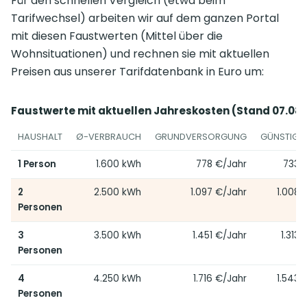
Für den schnellen Vergleich (etwa beim
Tarifwechsel) arbeiten wir auf dem ganzen Portal
mit diesen Faustwerten (Mittel über die
Wohnsituationen) und rechnen sie mit aktuellen
Preisen aus unserer Tarifdatenbank in Euro um:
Faustwerte mit aktuellen Jahreskosten (Stand 07.08.
HAUSHALT
Ø-VERBRAUCH
GRUNDVERSORGUNG
GÜNSTIGER
1 Person
1.600 kWh
778 €/Jahr
733 
2
2.500 kWh
1.097 €/Jahr
1.008 
Personen
3
3.500 kWh
1.451 €/Jahr
1.313
Personen
4
4.250 kWh
1.716 €/Jahr
1.543 
Personen