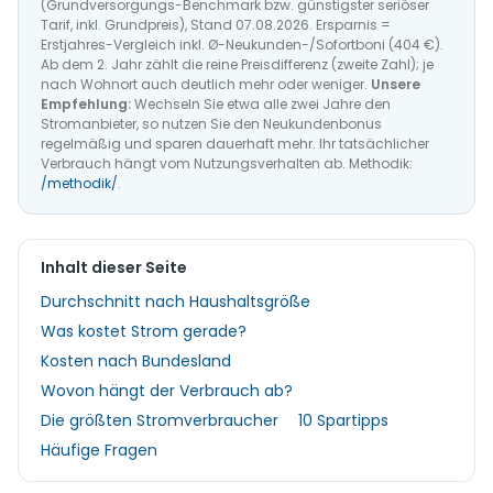
(Grundversorgungs-Benchmark bzw. günstigster seriöser
Tarif, inkl. Grundpreis), Stand 07.08.2026. Ersparnis =
Erstjahres-Vergleich inkl. Ø-Neukunden-/Sofortboni (404 €).
Ab dem 2. Jahr zählt die reine Preisdifferenz (zweite Zahl); je
nach Wohnort auch deutlich mehr oder weniger.
Unsere
Empfehlung:
Wechseln Sie etwa alle zwei Jahre den
Stromanbieter, so nutzen Sie den Neukundenbonus
regelmäßig und sparen dauerhaft mehr. Ihr tatsächlicher
Verbrauch hängt vom Nutzungsverhalten ab. Methodik:
/methodik/
.
Inhalt dieser Seite
Durchschnitt nach Haushaltsgröße
Was kostet Strom gerade?
Kosten nach Bundesland
Wovon hängt der Verbrauch ab?
Die größten Stromverbraucher
10 Spartipps
Häufige Fragen