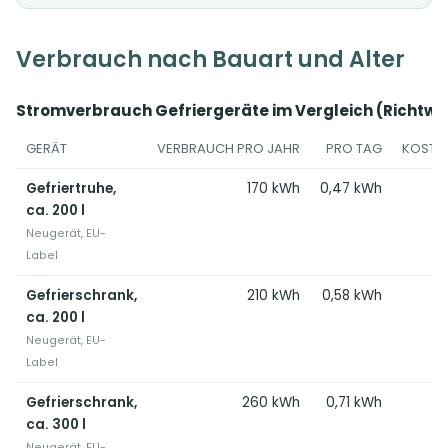
Verbrauch nach Bauart und Alter
Stromverbrauch Gefriergeräte im Vergleich (Richtwer
GERÄT
VERBRAUCH PRO JAHR
PRO TAG
KOSTEN
Gefriertruhe,
170 kWh
0,47 kWh
ca. 200 l
Neugerät, EU-
Label
Gefrierschrank,
210 kWh
0,58 kWh
ca. 200 l
Neugerät, EU-
Label
Gefrierschrank,
260 kWh
0,71 kWh
ca. 300 l
Neugerät, EU-