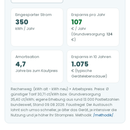
Eingesparter Strom
Ersparnis pro Jahr
350
107
kWh / Jahr
€ / Jahr
(Grundversorgung:
124
€)
Amortisation
Ersparnis in 10 Jahren
4,7
1.075
Jahre bis zum Kaufpreis
€ (typische
Gerätelebensdauer)
Rechenweg: (kWh alt − kWh neu) × Arbeitspreis. Preise: Ø
günstiger Tarif 30,71 ct/kWh bzw. Grundversorgung
35,40 ct/kWh; eigene Erhebung aus rund 13.000 Postleitzahlen
bundesweit, Stand 09.08.2026. Faustregel: Der Austausch
lohnt sich umso schneller, je älter das Gerät, je intensiver die
Nutzung und je höher Ihr Strompreis. Methodik:
/methodik/
.