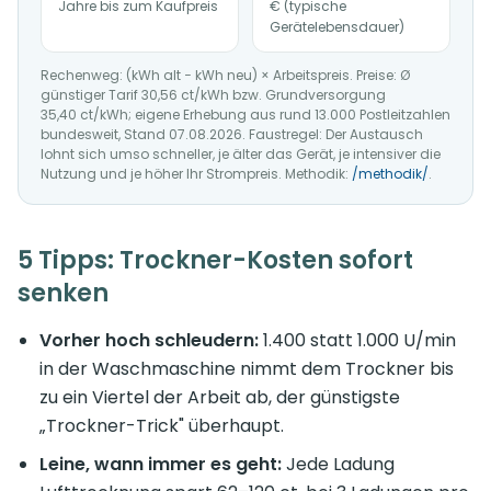
Jahre bis zum Kaufpreis
€ (typische
Gerätelebensdauer)
Rechenweg: (kWh alt − kWh neu) × Arbeitspreis. Preise: Ø
günstiger Tarif 30,56 ct/kWh bzw. Grundversorgung
35,40 ct/kWh; eigene Erhebung aus rund 13.000 Postleitzahlen
bundesweit, Stand 07.08.2026. Faustregel: Der Austausch
lohnt sich umso schneller, je älter das Gerät, je intensiver die
Nutzung und je höher Ihr Strompreis. Methodik:
/methodik/
.
5 Tipps: Trockner-Kosten sofort
senken
Vorher hoch schleudern:
1.400 statt 1.000 U/min
in der Waschmaschine nimmt dem Trockner bis
zu ein Viertel der Arbeit ab, der günstigste
„Trockner-Trick" überhaupt.
Leine, wann immer es geht:
Jede Ladung