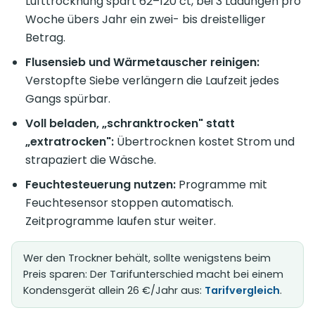
Lufttrocknung spart 62–120 ct, bei 3 Ladungen pro
Woche übers Jahr ein zwei- bis dreistelliger
Betrag.
Flusensieb und Wärmetauscher reinigen:
Verstopfte Siebe verlängern die Laufzeit jedes
Gangs spürbar.
Voll beladen, „schranktrocken" statt
„extratrocken":
Übertrocknen kostet Strom und
strapaziert die Wäsche.
Feuchtesteuerung nutzen:
Programme mit
Feuchtesensor stoppen automatisch.
Zeitprogramme laufen stur weiter.
Wer den Trockner behält, sollte wenigstens beim
Preis sparen: Der Tarifunterschied macht bei einem
Kondensgerät allein 26 €/Jahr aus:
Tarifvergleich
.