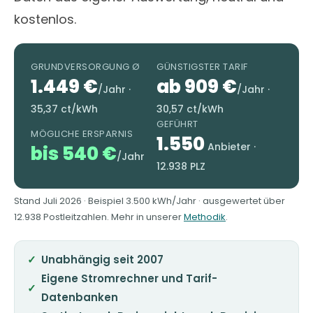
kostenlos.
GRUNDVERSORGUNG Ø
GÜNSTIGSTER TARIF
1.449 €
ab 909 €
/Jahr ·
/Jahr ·
35,37 ct/kWh
30,57 ct/kWh
GEFÜHRT
MÖGLICHE ERSPARNIS
1.550
Anbieter ·
bis 540 €
/Jahr
12.938 PLZ
Stand Juli 2026 · Beispiel 3.500 kWh/Jahr · ausgewertet über
12.938 Postleitzahlen. Mehr in unserer
Methodik
.
Unabhängig seit 2007
Eigene Stromrechner und Tarif-
Datenbanken