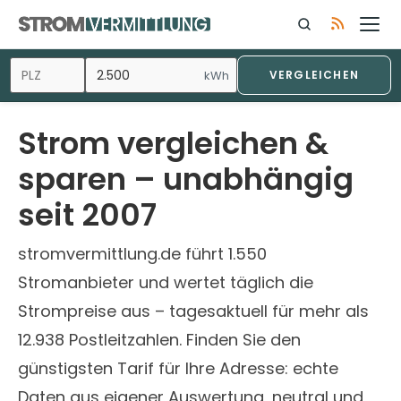
Zum
Inhalt
springen
kWh
VERGLEICHEN
Strom vergleichen &
sparen – unabhängig
seit 2007
stromvermittlung.de führt 1.550
Stromanbieter und wertet täglich die
Strompreise aus – tagesaktuell für mehr als
12.938 Postleitzahlen. Finden Sie den
günstigsten Tarif für Ihre Adresse: echte
Daten aus eigener Auswertung, neutral und