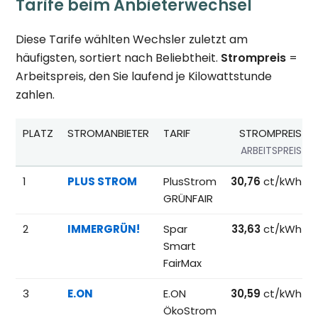
Tarife beim Anbieterwechsel
Diese Tarife wählten Wechsler zuletzt am
häufigsten, sortiert nach Beliebtheit.
Strompreis
=
Arbeitspreis, den Sie laufend je Kilowattstunde
zahlen.
PLATZ
STROMANBIETER
TARIF
STROMPREIS
ARBEITSPREIS
Beliebteste Tarife beim Anbieterwechsel; Referenzpreise fü
1
PLUS STROM
PlusStrom
30,76
ct/kWh
GRÜNFAIR
2
IMMERGRÜN!
Spar
33,63
ct/kWh
Smart
FairMax
3
E.ON
E.ON
30,59
ct/kWh
ÖkoStrom