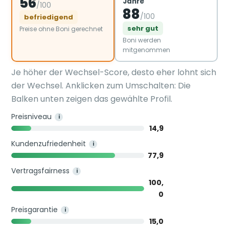
56
Jahre
/100
88
/100
befriedigend
sehr gut
Preise ohne Boni gerechnet
Boni werden
mitgenommen
Je höher der Wechsel-Score, desto eher lohnt sich
der Wechsel. Anklicken zum Umschalten: Die
Balken unten zeigen das gewählte Profil.
Preisniveau
i
14,9
Kundenzufriedenheit
i
77,9
Vertragsfairness
i
100,
0
Preisgarantie
i
15,0