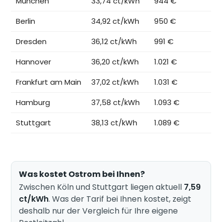
München
33,74 ct/kWh
944 €
Berlin
34,92 ct/kWh
950 €
Dresden
36,12 ct/kWh
991 €
Hannover
36,20 ct/kWh
1.021 €
Frankfurt am Main
37,02 ct/kWh
1.031 €
Hamburg
37,58 ct/kWh
1.093 €
Stuttgart
38,13 ct/kWh
1.089 €
Was kostet Ostrom bei Ihnen?
Zwischen Köln und Stuttgart liegen aktuell
7,59
ct/kWh
. Was der Tarif bei Ihnen kostet, zeigt
deshalb nur der Vergleich für Ihre eigene