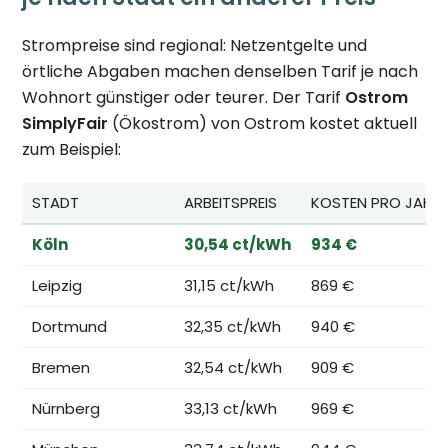
Strompreise sind regional: Netzentgelte und
örtliche Abgaben machen denselben Tarif je nach
Wohnort günstiger oder teurer. Der Tarif
Ostrom
SimplyFair
(Ökostrom) von Ostrom kostet aktuell
zum Beispiel:
STADT
ARBEITSPREIS
KOSTEN PRO JAHR
Köln
30,54 ct/kWh
934 €
Leipzig
31,15 ct/kWh
869 €
Dortmund
32,35 ct/kWh
940 €
Bremen
32,54 ct/kWh
909 €
Nürnberg
33,13 ct/kWh
969 €