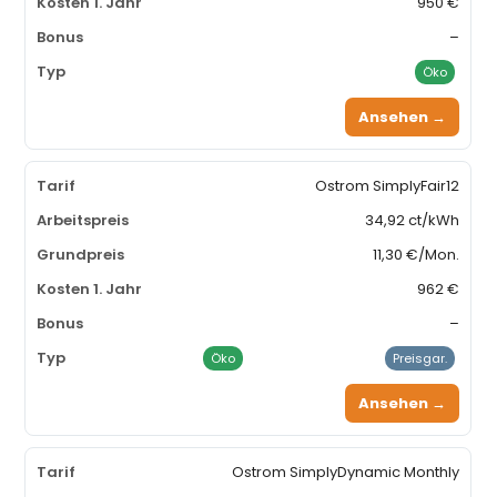
950 €
–
Öko
Ansehen →
Ostrom SimplyFair12
34,92 ct/kWh
11,30 €/Mon.
962 €
–
Öko
Preisgar.
Ansehen →
Ostrom SimplyDynamic Monthly