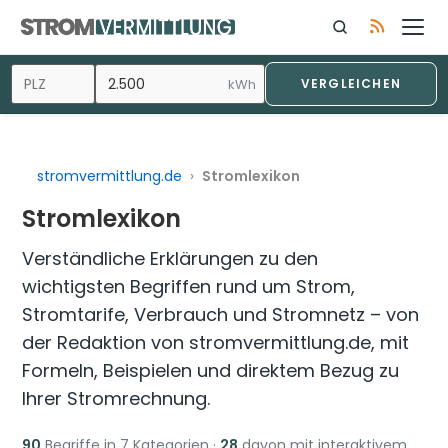
Zum
Inhalt
springen
kWh
VERGLEICHEN
stromvermittlung.de
›
Stromlexikon
Stromlexikon
Verständliche Erklärungen zu den
wichtigsten Begriffen rund um Strom,
Stromtarife, Verbrauch und Stromnetz – von
der Redaktion von stromvermittlung.de, mit
Formeln, Beispielen und direktem Bezug zu
Ihrer Stromrechnung.
90
Begriffe in 7 Kategorien ·
28
davon mit interaktivem