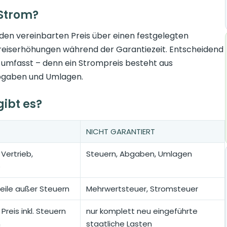
 Strom?
, den vereinbarten Preis über einen festgelegten
r Preiserhöhungen während der Garantiezeit. Entscheidend
 umfasst – denn ein Strompreis besteht aus
Abgaben und Umlagen.
gibt es?
NICHT GARANTIERT
Vertrieb,
Steuern, Abgaben, Umlagen
e
eile außer Steuern
Mehrwertsteuer, Stromsteuer
reis inkl. Steuern
nur komplett neu eingeführte
n
staatliche Lasten