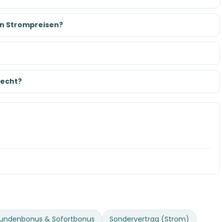
den Strompreisen?
recht?
undenbonus & Sofortbonus
Sondervertrag (Strom)