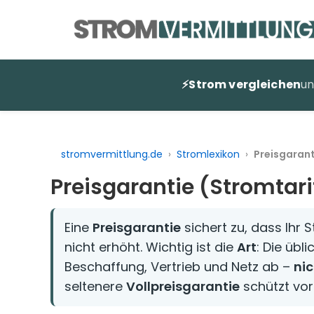
Zum
Inhalt
springen
⚡
Strom vergleichen
u
stromvermittlung.de
›
Stromlexikon
›
Preisgarant
Preisgarantie (Stromtari
Eine
Preisgarantie
sichert zu, dass Ihr 
nicht erhöht. Wichtig ist die
Art
: Die übl
Beschaffung, Vertrieb und Netz ab –
ni
seltenere
Vollpreisgarantie
schützt vor