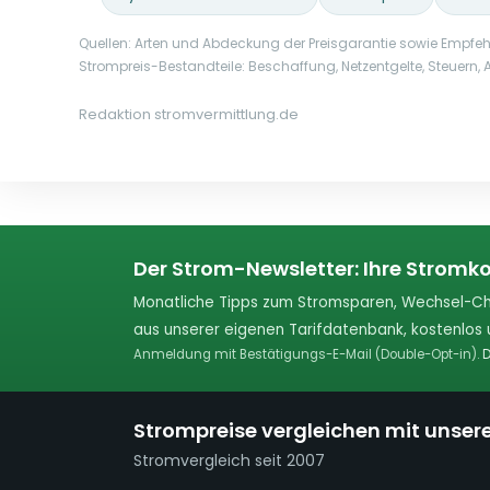
Quellen: Arten und Abdeckung der Preisgarantie sowie Empfeh
Strompreis-Bestandteile: Beschaffung, Netzentgelte, Steuern
Redaktion stromvermittlung.de
Der Strom-Newsletter: Ihre Stromko
Monatliche Tipps zum Stromsparen, Wechsel-Ch
aus unserer eigenen Tarifdatenbank, kostenlos u
Anmeldung mit Bestätigungs-E-Mail (Double-Opt-in).
D
Strompreise vergleichen mit unser
Stromvergleich seit 2007