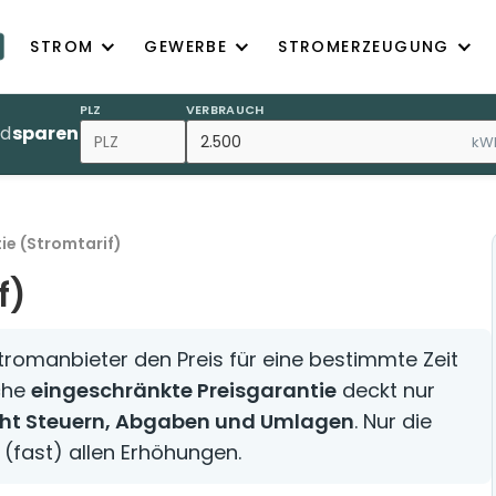
STROM
GEWERBE
STROMERZEUGUNG
PLZ
VERBRAUCH
nd
sparen
kW
ie (Stromtarif)
f)
Stromanbieter den Preis für eine bestimmte Zeit
iche
eingeschränkte Preisgarantie
deckt nur
cht Steuern, Abgaben und Umlagen
. Nur die
 (fast) allen Erhöhungen.