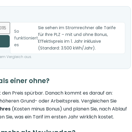
Sie sehen im Stromrechner alle Tarife
So
für Ihre PLZ – mit und ohne Bonus,
funktioniert
Effektivpreis im 1. Jahr inklusive
es
(Standard: 3.500 kWh/Jahr).
 dem Vergleich aus.
 als einer ohne?
t den Preis spürbar. Danach kommt es darauf an:
öheren Grund- oder Arbeitspreis. Vergleichen Sie
ahres
(Kosten minus Bonus) und planen Sie, nach Ablauf
Sie, was ein Tarif im ersten Jahr wirklich kostet.