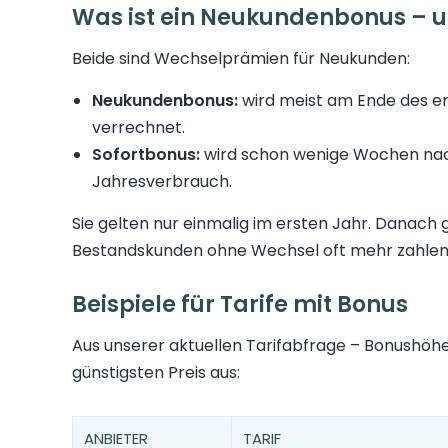
Was ist ein Neukundenbonus – u
Beide sind Wechselprämien für Neukunden:
Neukundenbonus:
wird meist am Ende des e
verrechnet.
Sofortbonus:
wird schon wenige Wochen nac
Jahresverbrauch.
Sie gelten nur einmalig im ersten Jahr. Danach g
Bestandskunden ohne Wechsel oft mehr zahlen
Beispiele für Tarife mit Bonus
Aus unserer aktuellen Tarifabfrage – Bonushöh
günstigsten Preis aus:
ANBIETER
TARIF