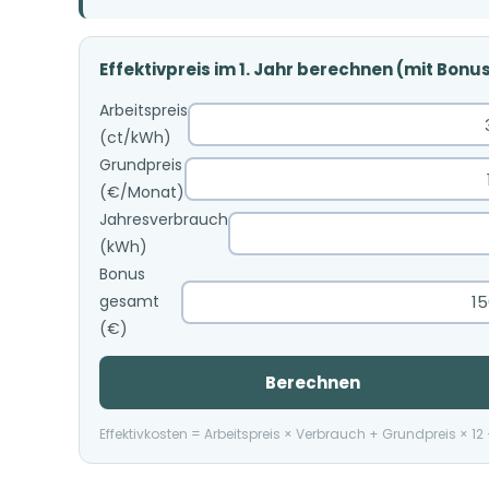
Effektivpreis im 1. Jahr berechnen (mit Bonu
Arbeitspreis
(ct/kWh)
Grundpreis
(€/Monat)
Jahresverbrauch
(kWh)
Bonus
gesamt
(€)
Berechnen
Effektivkosten = Arbeitspreis × Verbrauch + Grundpreis × 12