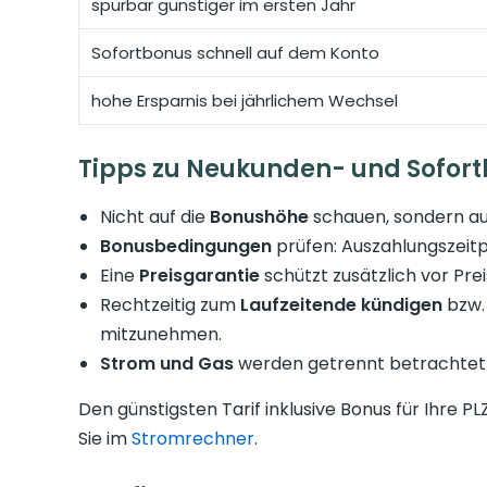
spürbar günstiger im ersten Jahr
Sofortbonus schnell auf dem Konto
hohe Ersparnis bei jährlichem Wechsel
Tipps zu Neukunden- und Sofor
Nicht auf die
Bonushöhe
schauen, sondern a
Bonusbedingungen
prüfen: Auszahlungszeitpu
Eine
Preisgarantie
schützt zusätzlich vor Pre
Rechtzeitig zum
Laufzeitende kündigen
bzw.
mitzunehmen.
Strom und Gas
werden getrennt betrachtet –
Den günstigsten Tarif inklusive Bonus für Ihre 
Sie im
Stromrechner
.