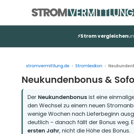
Zum
Inhalt
springen
⚡
Strom vergleichen
u
stromvermittlung.de
›
Stromlexikon
›
Neukundenb
Neukundenbonus & Sofo
Der
Neukundenbonus
ist eine einmalige
den Wechsel zu einem neuen Stromanbie
wenige Wochen nach Lieferbeginn ausge
deutlich – danach fällt der Bonus weg. 
ersten Jahr
, nicht die Höhe des Bonus.