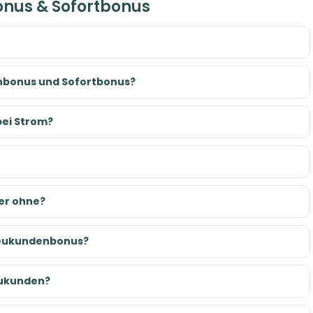
nus & Sofortbonus
nbonus und Sofortbonus?
ei Strom?
ner ohne?
Neukundenbonus?
eukunden?