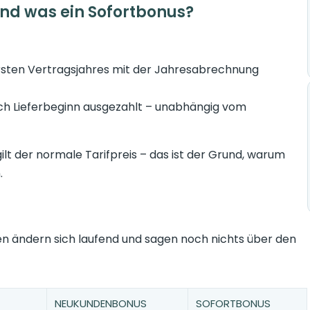
nd was ein Sofortbonus?
rsten Vertragsjahres mit der Jahresabrechnung
h Lieferbeginn ausgezahlt – unabhängig vom
ilt der normale Tarifpreis – das ist der Grund, warum
.
en ändern sich laufend und sagen noch nichts über den
NEUKUNDENBONUS
SOFORTBONUS