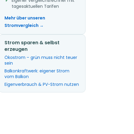
Eigener Vergleichsrechner mit
tagesaktuellen Tarifen
Mehr über unseren
Stromvergleich →
Strom sparen & selbst
erzeugen
Ökostrom – grün muss nicht teuer
sein
Balkonkraftwerk: eigener Strom
vom Balkon
Eigenverbrauch & PV-Strom nutzen