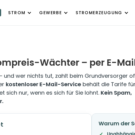
STROM
GEWERBE
STROMERZEUGUNG
rompreis-Wächter – per E-Mai
 und wer nichts tut, zahlt beim Grundversorger of
ser
kostenloser E-Mail-Service
behält die Tarife fü
et sich nur, wenn es sich für Sie lohnt.
Kein Spam,
r.
Warum der S
et
Unabhängig