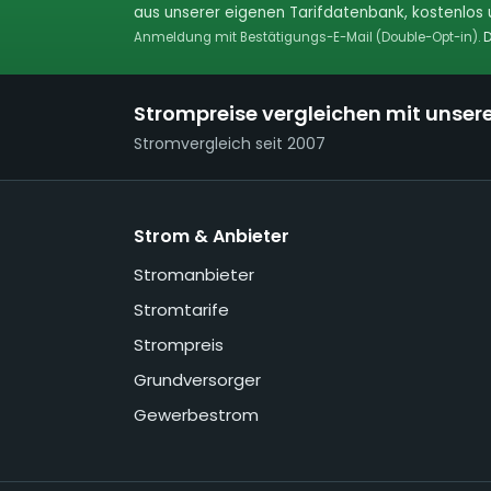
aus unserer eigenen Tarifdatenbank, kostenlos u
Anmeldung mit Bestätigungs-E-Mail (Double-Opt-in).
D
Strompreise vergleichen mit unser
Stromvergleich seit 2007
Strom & Anbieter
Stromanbieter
Stromtarife
Strompreis
Grundversorger
Gewerbestrom