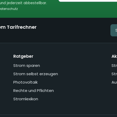
nd jederzeit abbestellbar.
atenschutz
em Tarifrechner
Ratgeber
Ak
Strom sparen
St
Strom selbst erzeugen
St
Photovoltaik
Au
Rechte und Pflichten
Stromlexikon