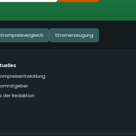
Strompreisvergleich
Stromerzeugung
tuelles
rompreisentwicklung
romratgeber
s der Redaktion