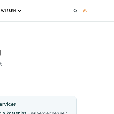
WISSEN
l
t
r
ervice?
 & kostenlos
– wir vergleichen seit