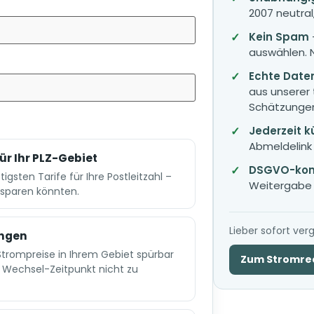
2007 neutral,
Kein Spam
auswählen. 
Echte Daten
aus unserer 
Schätzunge
Jederzeit 
Abmeldelink i
ür Ihr PLZ-Gebiet
DSGVO-kon
igsten Tarife für Ihre Postleitzahl –
Weitergabe a
 sparen könnten.
Lieber sofort ver
ungen
Strompreise in Ihrem Gebiet spürbar
Zum Stromre
n Wechsel-Zeitpunkt nicht zu