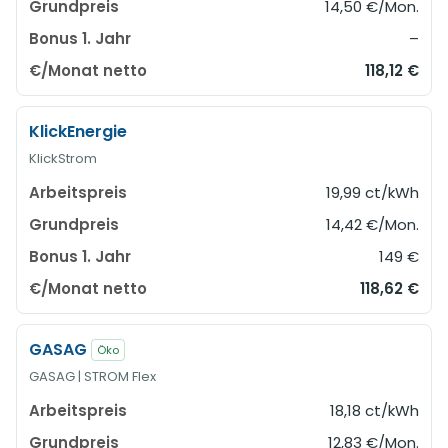
14,50 €/Mon.
–
118,12 €
KlickEnergie
KlickStrom
19,99 ct/kWh
14,42 €/Mon.
149 €
118,62 €
GASAG
Öko
GASAG | STROM Flex
18,18 ct/kWh
12,83 €/Mon.