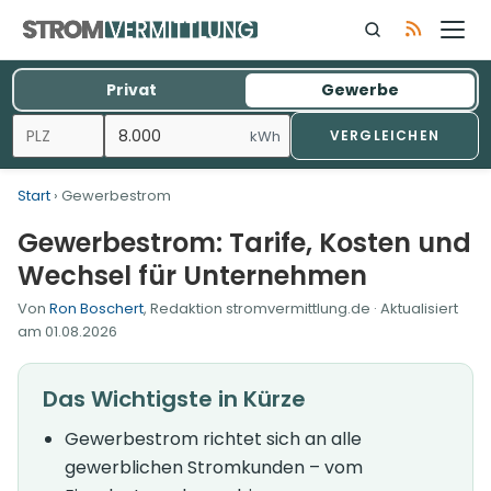
Zum
Inhalt
springen
Privat
Gewerbe
kWh
VERGLEICHEN
Start
› Gewerbestrom
Gewerbestrom: Tarife, Kosten und
Wechsel für Unternehmen
Von
Ron Boschert
, Redaktion stromvermittlung.de · Aktualisiert
am
01.08.2026
Das Wichtigste in Kürze
Gewerbestrom richtet sich an alle
gewerblichen Stromkunden – vom