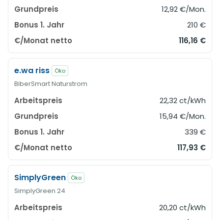
12,92 €/Mon.
210 €
116,16 €
e.wa riss
Öko
BiberSmart Naturstrom
22,32 ct/kWh
15,94 €/Mon.
339 €
117,93 €
SimplyGreen
Öko
SimplyGreen 24
20,20 ct/kWh