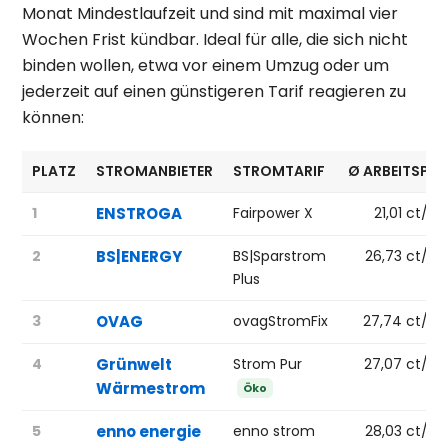
Monat Mindestlaufzeit und sind mit maximal vier
Wochen Frist kündbar. Ideal für alle, die sich nicht
binden wollen, etwa vor einem Umzug oder um
jederzeit auf einen günstigeren Tarif reagieren zu
können:
PLATZ
STROMANBIETER
STROMTARIF
Ø ARBEITSPRE
1
ENSTROGA
Fairpower X
21,01 ct/k
2
BS|ENERGY
BS|Sparstrom
26,73 ct/k
Plus
3
OVAG
ovagStromFix
27,74 ct/k
4
Grünwelt
Strom Pur
27,07 ct/k
Wärmestrom
Öko
5
enno energie
enno strom
28,03 ct/k