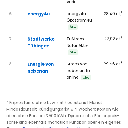
Vario
6
energy4u
energy4u
28,40 ct/k
Ökostrom4u
Öko
7
Stadtwerke
TüStrom
27,92 ct/k
Natur Aktiv
Tübingen
Öko
8
Energie von
Strom von
29,46 ct/k
nebenan fix
nebenan
online
Öko
* Fixpreistarife ohne bzw. mit höchstens 1 Monat
Mindestlaufzeit, Kündigungsfrist ≤ 4 Wochen; Kosten wie
oben ohne Boni bei 3.500 kWh. Dynamische Börsenpreis-
Tarife sind ebenfalls monatlich kündbar, aber ein eigenes