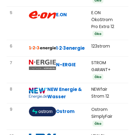
Öko
5
E.ON
E.ON
ÖkoStrom
Pro Extra 12
Öko
6
123strom
1·2·3energie
7
STROM
N-ERGIE
GARANT+
Öko
8
NEW Energie &
NEWfair
Strom 12
Wasser
9
Ostrom
Ostrom
SimplyFair
Öko