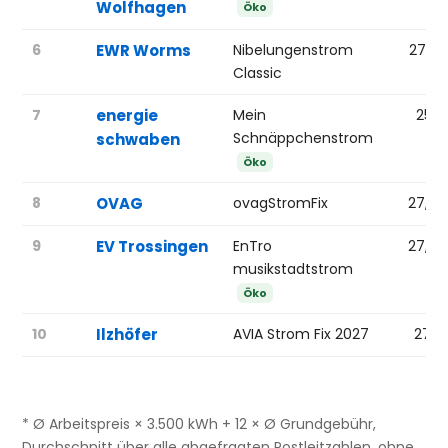
Wolfhagen
Öko
6
EWR Worms
Nibelungenstrom
27,6
Classic
7
energie
Mein
25,1
Schnäppchenstrom
schwaben
Öko
8
OVAG
ovagStromFix
27,74
9
EV Trossingen
EnTro
27,84
musikstadtstrom
Öko
10
Ilzhöfer
AVIA Strom Fix 2027
27,1
* Ø Arbeitspreis × 3.500 kWh + 12 × Ø Grundgebühr,
Durchschnitt über alle abgefragten Postleitzahlen, ohne