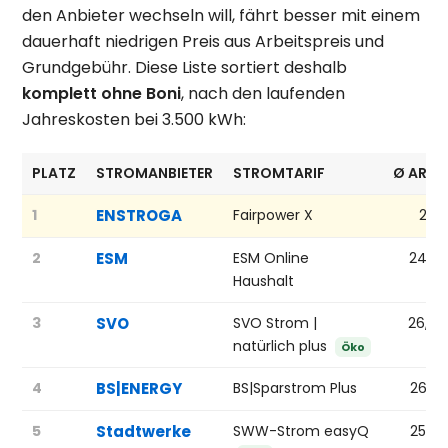
den Anbieter wechseln will, fährt besser mit einem
dauerhaft niedrigen Preis aus Arbeitspreis und
Grundgebühr. Diese Liste sortiert deshalb
komplett ohne Boni
, nach den laufenden
Jahreskosten bei 3.500 kWh:
PLATZ
STROMANBIETER
STROMTARIF
Ø ARBE
1
ENSTROGA
Fairpower X
21,0
2
ESM
ESM Online
24,9
Haushalt
3
SVO
SVO Strom |
26,49
natürlich plus
Öko
4
BS|ENERGY
BS|Sparstrom Plus
26,7
5
Stadtwerke
SWW-Strom easyQ
25,8