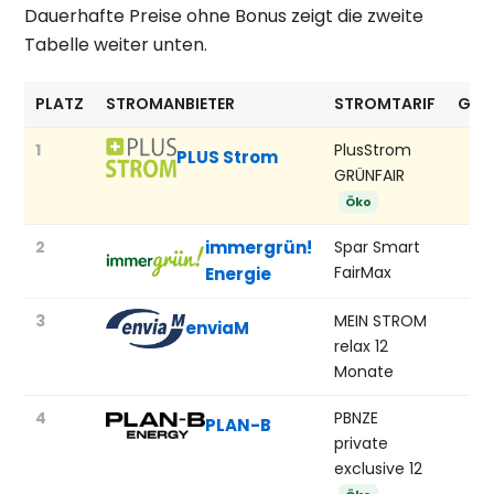
Dauerhafte Preise ohne Bonus zeigt die zweite
Tabelle weiter unten.
PLATZ
STROMANBIETER
STROMTARIF
GÜN
1
PlusStrom
PLUS Strom
GRÜNFAIR
Öko
2
immergrün!
Spar Smart
FairMax
Energie
3
MEIN STROM
enviaM
relax 12
Monate
4
PBNZE
PLAN-B
private
exclusive 12