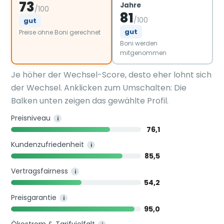
73
Jahre
/100
81
/100
gut
gut
Preise ohne Boni gerechnet
Boni werden
mitgenommen
Je höher der Wechsel-Score, desto eher lohnt sich
der Wechsel. Anklicken zum Umschalten: Die
Balken unten zeigen das gewählte Profil.
Preisniveau
i
76,1
Kundenzufriedenheit
i
85,5
Vertragsfairness
i
54,2
Preisgarantie
i
95,0
Ökostrom & Tarifvielfalt