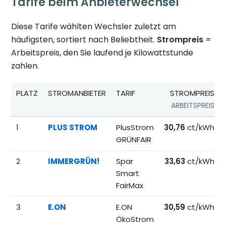
Tarife beim Anbieterwechsel
Diese Tarife wählten Wechsler zuletzt am
häufigsten, sortiert nach Beliebtheit.
Strompreis
=
Arbeitspreis, den Sie laufend je Kilowattstunde
zahlen.
PLATZ
STROMANBIETER
TARIF
STROMPREIS
ARBEITSPREIS
Beliebteste Tarife beim Anbieterwechsel; Referenzpreise fü
1
PLUS STROM
PlusStrom
30,76
ct/kWh
GRÜNFAIR
2
IMMERGRÜN!
Spar
33,63
ct/kWh
Smart
FairMax
3
E.ON
E.ON
30,59
ct/kWh
ÖkoStrom