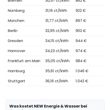
Bremen
30,57 ct/kWh
862 €
Nürnberg
31,16 ct/kWh
922 €
München
31,77 ct/kWh
897 €
Berlin
32,95 ct/kWh
902 €
Dresden
34,15 ct/kWh
944 €
Hannover
34,23 ct/kWh
974 €
Frankfurt am Main
35,05 ct/kWh
984 €
Hamburg
35,61 ct/kWh
1.046 €
Stuttgart
36,16 ct/kWh
1.042 €
Was kostet NEW Energie & Wasser bei