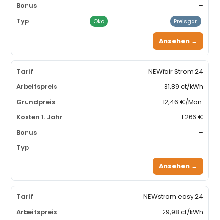
–
Öko
Preisgar.
Ansehen →
NEWfair Strom 24
31,89 ct/kWh
12,46 €/Mon.
1.266 €
–
Ansehen →
NEWstrom easy 24
29,98 ct/kWh