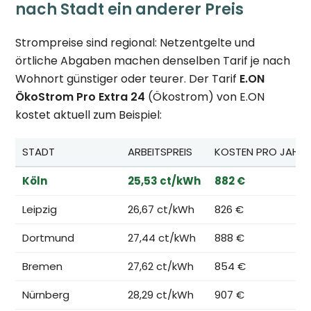
nach Stadt ein anderer Preis
Strompreise sind regional: Netzentgelte und
örtliche Abgaben machen denselben Tarif je nach
Wohnort günstiger oder teurer. Der Tarif
E.ON
ÖkoStrom Pro Extra 24
(Ökostrom) von E.ON
kostet aktuell zum Beispiel:
STADT
ARBEITSPREIS
KOSTEN PRO JAHR*
Köln
25,53 ct/kWh
882 €
Leipzig
26,67 ct/kWh
826 €
Dortmund
27,44 ct/kWh
888 €
Bremen
27,62 ct/kWh
854 €
Nürnberg
28,29 ct/kWh
907 €