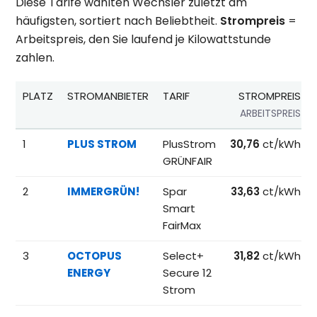
Diese Tarife wählten Wechsler zuletzt am
häufigsten, sortiert nach Beliebtheit.
Strompreis
=
Arbeitspreis, den Sie laufend je Kilowattstunde
zahlen.
PLATZ
STROMANBIETER
TARIF
STROMPREIS
ARBEITSPREIS
Beliebteste Tarife beim Anbieterwechsel; Referenzpreise fü
1
PLUS STROM
PlusStrom
30,76
ct/kWh
GRÜNFAIR
2
IMMERGRÜN!
Spar
33,63
ct/kWh
Smart
FairMax
3
OCTOPUS
Select+
31,82
ct/kWh
ENERGY
Secure 12
Strom