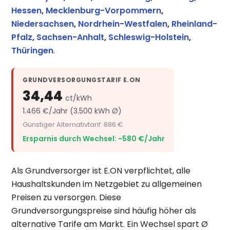
Hessen
,
Mecklenburg-Vorpommern
,
Niedersachsen
,
Nordrhein-Westfalen
,
Rheinland-
Pfalz
,
Sachsen-Anhalt
,
Schleswig-Holstein
,
Thüringen
.
GRUNDVERSORGUNGSTARIF E.ON
34,44
ct/kWh
1.466 €/Jahr (3.500 kWh Ø)
Günstiger Alternativtarif: 886 €
Ersparnis durch Wechsel: −580 €/Jahr
Als Grundversorger ist E.ON verpflichtet, alle
Haushaltskunden im Netzgebiet zu allgemeinen
Preisen zu versorgen. Diese
Grundversorgungspreise sind häufig höher als
alternative Tarife am Markt. Ein Wechsel spart Ø