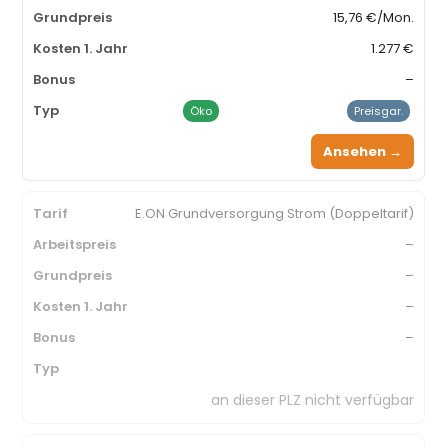
15,76 €/Mon.
1.277 €
–
Öko
Preisgar.
Ansehen →
E.ON Grundversorgung Strom (Doppeltarif)
–
–
–
–
an dieser PLZ nicht verfügbar