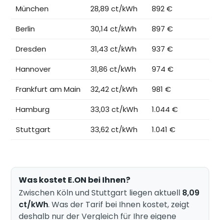
München
28,89 ct/kWh
892 €
Berlin
30,14 ct/kWh
897 €
Dresden
31,43 ct/kWh
937 €
Hannover
31,86 ct/kWh
974 €
Frankfurt am Main
32,42 ct/kWh
981 €
Hamburg
33,03 ct/kWh
1.044 €
Stuttgart
33,62 ct/kWh
1.041 €
Was kostet E.ON bei Ihnen?
Zwischen Köln und Stuttgart liegen aktuell
8,09
ct/kWh
. Was der Tarif bei Ihnen kostet, zeigt
deshalb nur der Vergleich für Ihre eigene