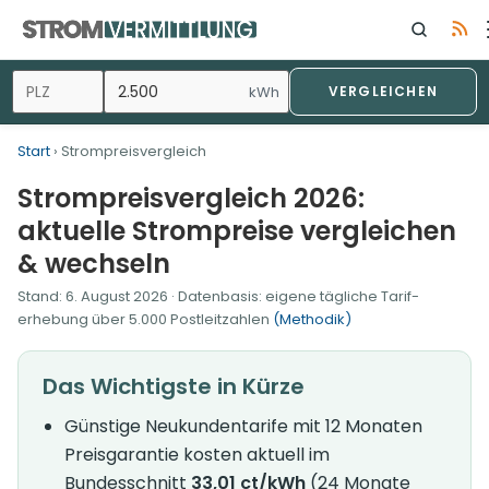
Zum
Inhalt
springen
kWh
VERGLEICHEN
Start
› Strompreisvergleich
Strompreisvergleich 2026:
aktuelle Strompreise vergleichen
& wechseln
Stand:
6. August 2026
· Datenbasis: eigene tägliche Tarif­
erhebung über 5.000 Postleitzahlen
(Methodik)
Das Wichtigste in Kürze
Günstige Neukundentarife mit 12 Monaten
Preisgarantie kosten aktuell im
Bundesschnitt
33,01 ct/kWh
(24 Monate