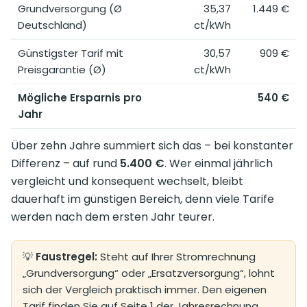
Grundversorgung (Ø
35,37
1.449 €
Deutschland)
ct/kWh
Günstigster Tarif mit
30,57
909 €
Preisgarantie (Ø)
ct/kWh
Mögliche Ersparnis pro
540 €
Jahr
Über zehn Jahre summiert sich das – bei konstanter
Differenz – auf rund
5.400 €
. Wer einmal jährlich
vergleicht und konsequent wechselt, bleibt
dauerhaft im günstigen Bereich, denn viele Tarife
werden nach dem ersten Jahr teurer.
💡
Faustregel:
Steht auf Ihrer Stromrechnung
„Grundversorgung“ oder „Ersatzversorgung“, lohnt
sich der Vergleich praktisch immer. Den eigenen
Tarif finden Sie auf Seite 1 der Jahresrechnung.