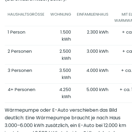
HAUSHALTSGRÖSSE
WOHNUNG
EINFAMILIENHAUS
MIT E
WARMWA
1 Person
1.500
2.300 kWh
+ ca
kWh
2 Personen
2.500
3.000 kWh
+ ca
kWh
3 Personen
3.500
4.000 kWh
+ ca.
kWh
4+ Personen
4.250
5.000 kWh
+ ca. 
kWh
Wärmepumpe oder E-Auto verschieben das Bild
deutlich: Eine Wärmepumpe braucht je nach Haus
3.000–6.000 kWh zusätzlich, ein E-Auto bei 12.000 km