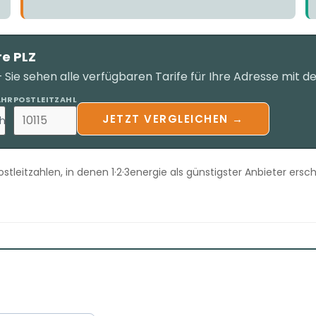
re PLZ
Sie sehen alle verfügbaren Tarife für Ihre Adresse mit d
AHR
POSTLEITZAHL
JETZT VERGLEICHEN →
h
stleitzahlen, in denen 1·2·3energie als günstigster Anbieter ers