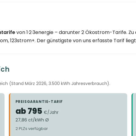
tarife
von 1·2·3energie – darunter 2 Ökostrom-Tarife. Zu
om, 123strom+. Der günstigste von uns erfasste Tarif lieg
ich
eich (Stand März 2026, 3.500 kWh Jahresverbrauch).
PREISGARANTIE-TARIF
ab 795
€/Jahr
27,86 ct/kWh Ø
2 PLZs verfügbar