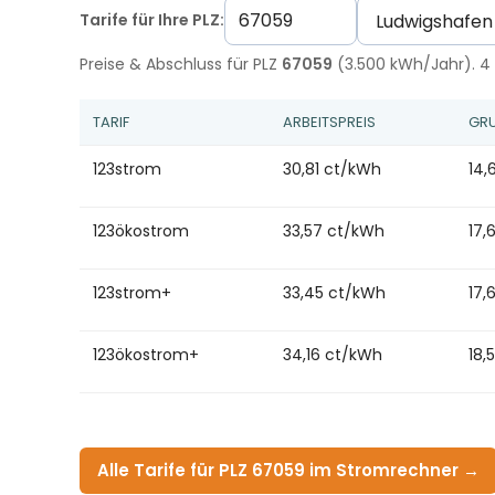
Tarife für Ihre PLZ:
Preise & Abschluss für PLZ
67059
(3.500 kWh/Jahr). 4 
TARIF
ARBEITSPREIS
GRU
123strom
30,81 ct/kWh
14,
123ökostrom
33,57 ct/kWh
17,
123strom+
33,45 ct/kWh
17,
123ökostrom+
34,16 ct/kWh
18,
Alle Tarife für PLZ 67059 im Stromrechner →