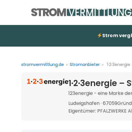
Strom verg
stromvermittlung.de
›
Stromanbieter
›
1·2·3energie
1·2·3energie –
123energie - eine Marke de
Ludwigshafen · 67059
Gründ
Eigentümer: PFALZWERKE Ak