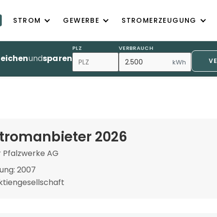
STROM
GEWERBE
STROMERZEUGUNG
PLZ
VERBRAUCH
leichen
und
sparen
V
kWh
 Stromanbieter 2026
r Pfalzwerke AG
ung: 2007
tiengesellschaft