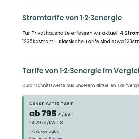
Stromtarife von 1·2·3energie
Für Privathaushalte erfassen wir aktuell
4 Strom
123ökostrom+. Klassische Tarife sind etwa 123str
Tarife von 1·2·3energie im Vergle
Durchschnittswerte aus unserem aktuellen Tarifvergl
GÜNSTIGSTER TARIF
ab 795
€/Jahr
24,29 ct/kWh Ø
1 PLZs verfügbar
Regionen:
Bayern