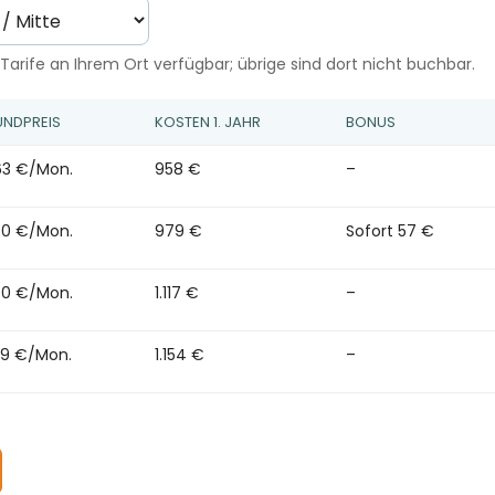
Tarife an Ihrem Ort verfügbar; übrige sind dort nicht buchbar.
NDPREIS
KOSTEN 1. JAHR
BONUS
63 €/Mon.
958 €
–
60 €/Mon.
979 €
Sofort 57 €
60 €/Mon.
1.117 €
–
59 €/Mon.
1.154 €
–