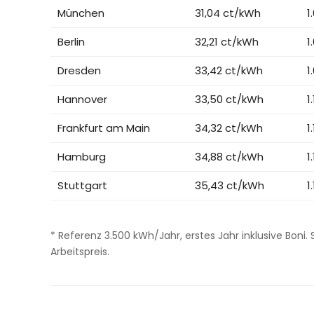
München
31,04 ct/kWh
1
Berlin
32,21 ct/kWh
1
Dresden
33,42 ct/kWh
1
Hannover
33,50 ct/kWh
1
Frankfurt am Main
34,32 ct/kWh
1
Hamburg
34,88 ct/kWh
1
Stuttgart
35,43 ct/kWh
1
* Referenz 3.500 kWh/Jahr, erstes Jahr inklusive Boni
Arbeitspreis.