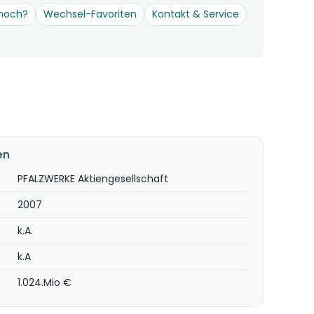
hoch?
Wechsel-Favoriten
Kontakt & Service
en
PFALZWERKE Aktiengesellschaft
2007
k.A.
k.A
1.024.Mio €