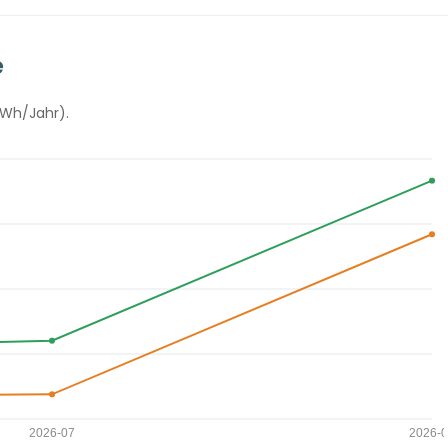
e
kWh/Jahr).