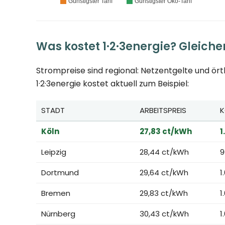
Was kostet 1·2·3energie? Gleicher
Strompreise sind regional: Netzentgelte und ör
1·2·3energie kostet aktuell zum Beispiel:
STADT
ARBEITSPREIS
K
Köln
27,83 ct/kWh
1
Leipzig
28,44 ct/kWh
9
Dortmund
29,64 ct/kWh
1
Bremen
29,83 ct/kWh
1
Nürnberg
30,43 ct/kWh
1