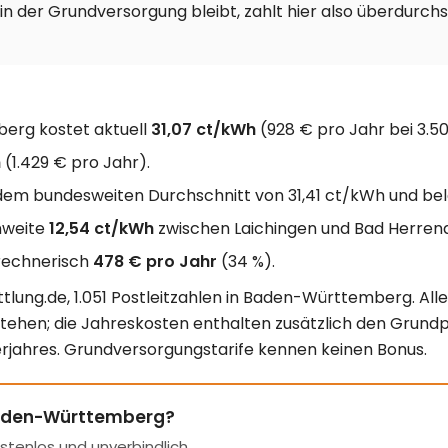
 in der Grundversorgung bleibt, zahlt hier also überdurchs
berg kostet aktuell
31,07 ct/kWh
(928 € pro Jahr bei 3.50
h
(1.429 € pro Jahr).
em bundesweiten Durchschnitt von 31,41 ct/kWh und be
nweite
12,54 ct/kWh
zwischen Laichingen und Bad Herrena
rechnerisch
478 € pro Jahr
(34 %).
lung.de, 1.051 Postleitzahlen in Baden-Württemberg. Alle
stehen; die Jahreskosten enthalten zusätzlich den Grundp
rjahres. Grundversorgungstarife kennen keinen Bonus.
 Baden-Württemberg?
ostenlos und unverbindlich.