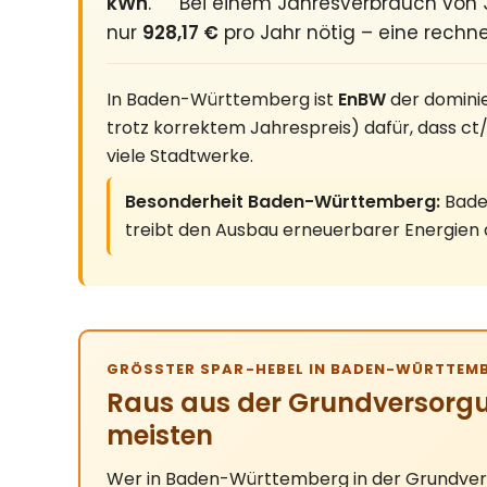
kWh
.
Bei einem Jahresverbrauch von 
nur
928,17 €
pro Jahr nötig – eine rechn
In Baden-Württemberg ist
EnBW
der dominie
trotz korrektem Jahrespreis) dafür, dass c
viele Stadtwerke.
Besonderheit Baden-Württemberg:
Bade
treibt den Ausbau erneuerbarer Energien a
GRÖSSTER SPAR-HEBEL IN BADEN-WÜRTTEMB
Raus aus der Grundversorgu
meisten
Wer in Baden-Württemberg in der Grundverso