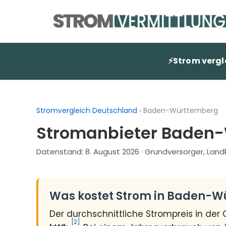
Zum
Inhalt
springen
⚡
Strom vergl
Stromvergleich Deutschland
›
Baden-Württemberg
Stromanbieter Baden-
Datenstand:
8. August 2026
· Grundversorger, Land
Was kostet Strom in Baden-
Der durchschnittliche Strompreis in de
[2]