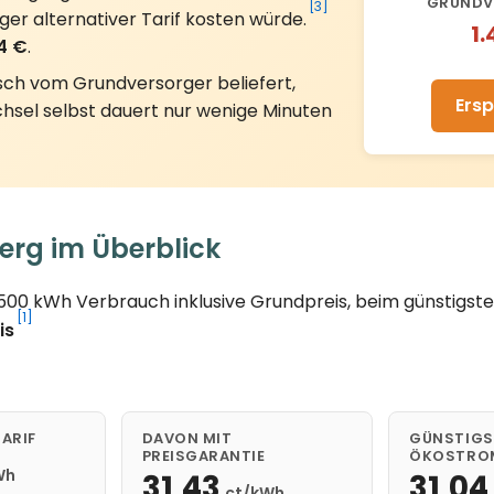
GRUNDV
[3]
ger alternativer Tarif kosten würde.
1.
4 €
.
sch vom Grundversorger beliefert,
Ersp
hsel selbst dauert nur wenige Minuten
rg im Überblick
3.500 kWh Verbrauch inklusive Grundpreis, beim günstig
[1]
is
ARIF
DAVON MIT
GÜNSTIGS
PREISGARANTIE
ÖKOSTRO
Wh
31,43
31,04
ct/kWh