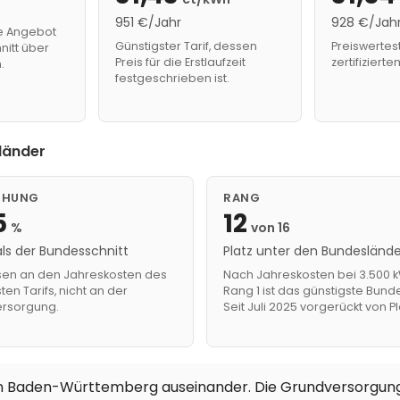
951 €/Jahr
928 €/Jah
e Angebot
Günstigster Tarif, dessen
Preiswertest
nitt über
Preis für die Erstlaufzeit
zertifiziert
.
festgeschrieben ist.
länder
CHUNG
RANG
5
12
%
von 16
als der Bundesschnitt
Platz unter den Bundesländ
n an den Jahreskosten des
Nach Jahreskosten bei 3.500 k
ten Tarifs, nicht an der
Rang 1 ist das günstigste Bund
rsorgung.
Seit Juli 2025 vorgerückt von Pla
 in Baden-Württemberg auseinander. Die Grundversorgung