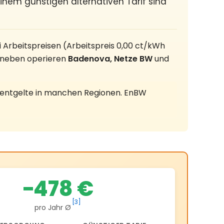
inem günstigen alternativen Tarif sind
 Arbeitspreisen (Arbeitspreis 0,00 ct/kWh
Daneben operieren
Badenova, Netze BW
und
entgelte in manchen Regionen. EnBW
−478 €
[3]
pro Jahr Ø