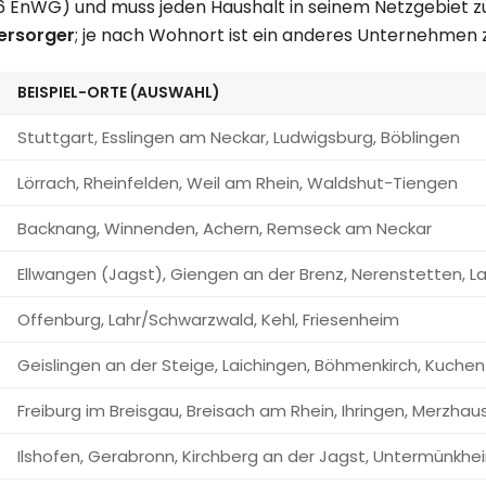
36 EnWG) und muss jeden Haushalt in seinem Netzgebiet z
ersorger
; je nach Wohnort ist ein anderes Unternehmen 
BEISPIEL-ORTE (AUSWAHL)
Stuttgart, Esslingen am Neckar, Ludwigsburg, Böblingen
Lörrach, Rheinfelden, Weil am Rhein, Waldshut-Tiengen
Backnang, Winnenden, Achern, Remseck am Neckar
Ellwangen (Jagst), Giengen an der Brenz, Nerenstetten, 
Offenburg, Lahr/Schwarzwald, Kehl, Friesenheim
Geislingen an der Steige, Laichingen, Böhmenkirch, Kuchen
Freiburg im Breisgau, Breisach am Rhein, Ihringen, Merzhau
Ilshofen, Gerabronn, Kirchberg an der Jagst, Untermünkhe