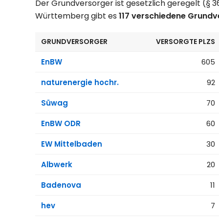
Der Grundversorger ist gesetzlich geregelt (§ 
Württemberg gibt es
117 verschiedene Grundv
GRUNDVERSORGER
VERSORGTE PLZS
EnBW
605
naturenergie hochr.
92
Süwag
70
EnBW ODR
60
EW Mittelbaden
30
Albwerk
20
Badenova
11
hev
7