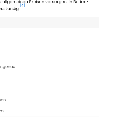
u allgemeinen Preisen versorgen. In Baden-
[4]
zuständig.
Langenau
sen
im