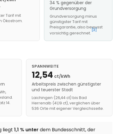
34 % gegenüber der
r
Grundversorgung
er Tarif mit
Grundversorgung minus
em Ökostrom.
günstigster Tarif mit
Preisgarantie, also bewusst
[3]
vorsichtig gerechnet.
SPANNWEITE
12,54
ct/kWh
ern
Arbeitspreis zwischen günstigster
und teuerster Stadt
Wh,
esland.
Laichingen (26,44 ct) bis Bad
tz 14.
Herrenalb (41,19 ct), verglichen über
536 Orte mit eigener Vergleichsseite.
 liegt
1,1 % unter
dem Bundesschnitt, der