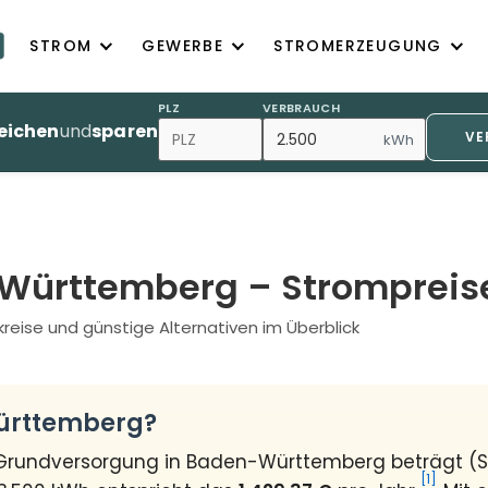
STROM
GEWERBE
STROMERZEUGUNG
PLZ
VERBRAUCH
eichen
und
sparen
VE
kWh
Württemberg – Strompreise
kreise und günstige Alternativen im Überblick
Württemberg?
r Grundversorgung in Baden-Württemberg beträgt (
[1]