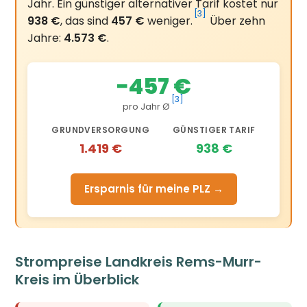
Jahr. Ein günstiger alternativer Tarif kostet nur
[3]
938 €
, das sind
457 €
weniger.
Über zehn
Jahre:
4.573 €
.
−457 €
[3]
pro Jahr Ø
GRUNDVERSORGUNG
GÜNSTIGER TARIF
1.419 €
938 €
Ersparnis für meine PLZ →
Strompreise Landkreis Rems-Murr-
Kreis im Überblick