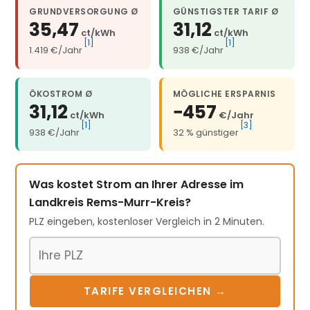
GRUNDVERSORGUNG Ø
GÜNSTIGSTER TARIF Ø
35,47
31,12
ct/kWh
ct/kWh
[1]
[1]
1.419 €/Jahr
938 €/Jahr
ÖKOSTROM Ø
MÖGLICHE ERSPARNIS
31,12
−457
ct/kWh
€/Jahr
[1]
[3]
938 €/Jahr
32 % günstiger
Was kostet Strom an Ihrer Adresse im
Landkreis Rems-Murr-Kreis?
PLZ eingeben, kostenloser Vergleich in 2 Minuten.
Postleitzahl
TARIFE VERGLEICHEN →