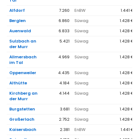
Tal
Alfdorf
7.260
EnBW
1.441 €
Berglen
6.860
Süwag
1.428 €
Auenwald
6.833
Süwag
1.428 €
Sulzbach an
5.421
Süwag
1.428 €
der Murr
Allmersbach
4.969
Süwag
1.428 €
im Tal
Oppenweiler
4.435
Süwag
1.428 €
Althütte
4.184
Süwag
1.428 €
Kirchberg an
4.144
Süwag
1.428 €
der Murr
Burgstetten
3.681
Süwag
1.428 €
Großerlach
2.752
Süwag
1.428 €
Kaisersbach
2.381
EnBW
1.441 €