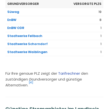
GRUNDVERSORGER
VERSORGTE PLZS
Süwag
19
EnBW
8
EnBW ODR
1
Stadtwerke Fellbach
1
Stadtwerke Schorndorf
1
Stadtwerke Waiblingen
1
Für Ihre genaue PLZ zeigt der
Tarifrechner
den
zuständigen Grundversorger und günstige
[4]
Alternativen.
Günstige Stromanbieter im Landkreis