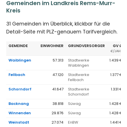
Gemeinden im Landkreis Rems-Murr-
Kreis
31 Gemeinden im Überblick, klickbar für die
Detail-Seite mit PLZ-genauem Tarifvergleich.
GEMEINDE
EINWOHNER
GRUNDVERSORGER
GV Ø
€/JAHR
Waiblingen
57.313
Stadtwerke
1.439 €
Waiblingen
Fellbach
47.120
Stadtwerke
1.377 €
Fellbach
Schorndorf
41.647
Stadtwerke
1.331 €
Schorndorf
Backnang
38.818
Süwag
1.428 €
Winnenden
29.876
Süwag
1.428 €
Weinstadt
27.074
EnBW
1.441 €