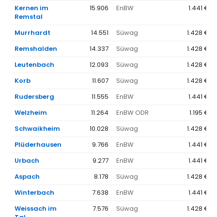
Kernen im
15.906
EnBW
1.441 €
Remstal
Murrhardt
14.551
Süwag
1.428 €
Remshalden
14.337
Süwag
1.428 €
Leutenbach
12.093
Süwag
1.428 €
Korb
11.607
Süwag
1.428 €
Rudersberg
11.555
EnBW
1.441 €
Welzheim
11.264
EnBW ODR
1.195 €
Schwaikheim
10.028
Süwag
1.428 €
Plüderhausen
9.766
EnBW
1.441 €
Urbach
9.277
EnBW
1.441 €
Aspach
8.178
Süwag
1.428 €
Winterbach
7.638
EnBW
1.441 €
Weissach im
7.576
Süwag
1.428 €