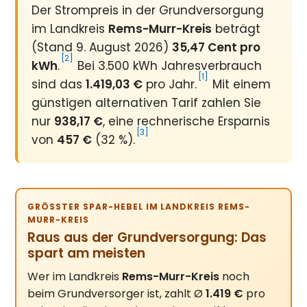
Der Strompreis in der Grundversorgung
im Landkreis
Rems-Murr-Kreis
beträgt
(Stand 9. August 2026)
35,47 Cent pro
[2]
kWh
.
Bei 3.500 kWh Jahresverbrauch
[1]
sind das
1.419,03 €
pro Jahr.
Mit einem
günstigen alternativen Tarif zahlen Sie
nur
938,17 €
, eine rechnerische Ersparnis
[3]
von
457 €
(32 %).
GRÖSSTER SPAR-HEBEL IM LANDKREIS REMS-M
URR-KREIS
Raus aus der Grundversorgung: Das
spart am meisten
Wer im Landkreis
Rems-Murr-Kreis
noch
beim Grundversorger ist, zahlt Ø
1.419 €
pro