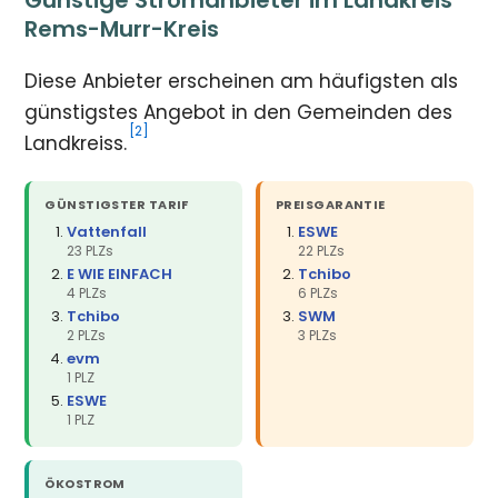
Rems-Murr-Kreis
Diese Anbieter erscheinen am häufigsten als
günstigstes Angebot in den Gemeinden des
[2]
Landkreiss.
GÜNSTIGSTER TARIF
PREISGARANTIE
Vattenfall
ESWE
23 PLZs
22 PLZs
E WIE EINFACH
Tchibo
4 PLZs
6 PLZs
Tchibo
SWM
2 PLZs
3 PLZs
evm
1 PLZ
ESWE
1 PLZ
ÖKOSTROM