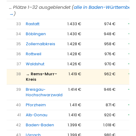
… Plätze 1–32 ausgeblendet (
alle in Baden-Württember
→
)
33
Rastatt
1.433 €
974 €
−45
34
Böblingen
1.430 €
948 €
−48
35
Zollernalbkreis
1.428 €
958 €
−47
36
Rottweil
1.428 €
976 €
−45
37
Waldshut
1.426 €
970 €
−45
38
→ Rems-Murr-
1.419 €
962 €
−45
Kreis
39
Breisgau-
1.414 €
946 €
−46
Hochschwarzwald
40
Pforzheim
1.411 €
871 €
−54
41
Alb-Donau
1.410 €
920 €
−49
42
Baden-Baden
1.399 €
1.018 €
−3
43
Lörrach
1.399 €
980 €
−4