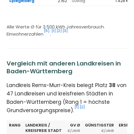
Spiegelberg
2.152
Süwag
1.428 €
Alle Werte Ø für 3.500 kWh Jahresverbrauch.
[5]
[1]
[2]
[3]
Einwohnerzahlen
.
Vergleich mit anderen Landkreisen in
Baden-Württemberg
Landkreis Rems-Murr-Kreis belegt Platz
38
von
47 Landkreisen und kreisfreien Städten in
Baden-Württemberg (Rang 1 = höchste
[1]
[2]
Grundversorgungspreise).
RANG
LANDKREIS /
GV Ø
GÜNSTIGSTER
ERSPAR
KREISFREIE STADT
€/JAHR
€/JAHR