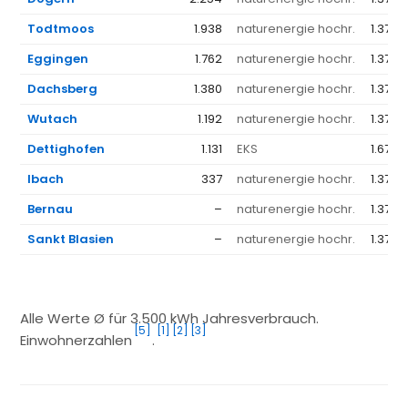
Todtmoos
1.938
naturenergie hochr.
1.376 
Eggingen
1.762
naturenergie hochr.
1.376 
Dachsberg
1.380
naturenergie hochr.
1.376 
Wutach
1.192
naturenergie hochr.
1.376 
Dettighofen
1.131
EKS
1.678 
Ibach
337
naturenergie hochr.
1.376 
Bernau
–
naturenergie hochr.
1.376 
Sankt Blasien
–
naturenergie hochr.
1.376 
Alle Werte Ø für 3.500 kWh Jahresverbrauch.
[5]
[1]
[2]
[3]
Einwohnerzahlen
.