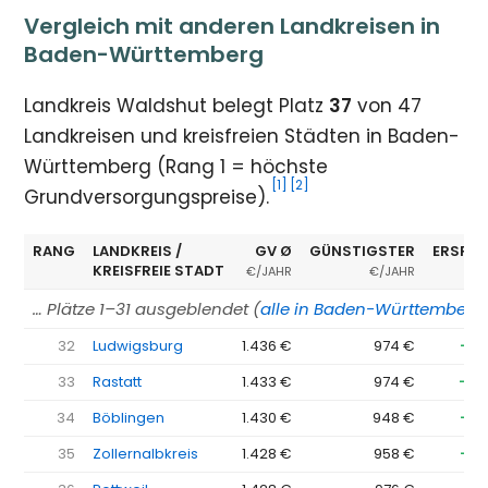
Vergleich mit anderen Landkreisen in
Baden-Württemberg
Landkreis Waldshut belegt Platz
37
von 47
Landkreisen und kreisfreien Städten in Baden-
Württemberg (Rang 1 = höchste
[1]
[2]
Grundversorgungspreise).
RANG
LANDKREIS /
GV Ø
GÜNSTIGSTER
ERSPAR
KREISFREIE STADT
€/JAHR
€/JAHR
… Plätze 1–31 ausgeblendet (
alle in Baden-Württemberg
32
Ludwigsburg
1.436 €
974 €
−46
33
Rastatt
1.433 €
974 €
−45
34
Böblingen
1.430 €
948 €
−48
35
Zollernalbkreis
1.428 €
958 €
−47