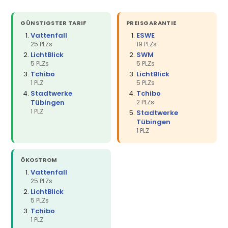
GÜNSTIGSTER TARIF
PREISGARANTIE
Vattenfall
ESWE
25 PLZs
19 PLZs
LichtBlick
SWM
5 PLZs
5 PLZs
Tchibo
LichtBlick
1 PLZ
5 PLZs
Stadtwerke
Tchibo
Tübingen
2 PLZs
1 PLZ
Stadtwerke
Tübingen
1 PLZ
ÖKOSTROM
Vattenfall
25 PLZs
LichtBlick
5 PLZs
Tchibo
1 PLZ