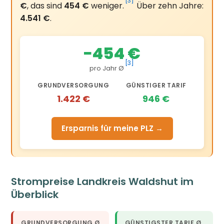
[3]
€
, das sind
454 €
weniger.
Über zehn Jahre:
4.541 €
.
−454 €
[3]
pro Jahr Ø
GRUNDVERSORGUNG
GÜNSTIGER TARIF
1.422 €
946 €
Ersparnis für meine PLZ →
Strompreise Landkreis Waldshut im
Überblick
GRUNDVERSORGUNG Ø
GÜNSTIGSTER TARIF Ø