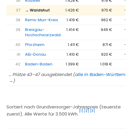
36
Rottweil
1.428 €
976 €
−45
37
→ Waldshut
1.426 €
970 €
−45
38
Rems-Murr-Kreis
1.419 €
962 €
−45
39
Breisgau-
1.414 €
946 €
−46
Hochschwarzwald
40
Pforzheim
1.411 €
871 €
−54
41
Alb-Donau
1.410 €
920 €
−49
42
Baden-Baden
1.399 €
1.018 €
−3
… Plätze 43–47 ausgeblendet (
alle in Baden-Württembe
→
)
Sortiert nach Grundversorger-Jahrespreis (teuerste
[1]
[2]
[3]
zuerst). Alle Werte für 3.500 kWh.