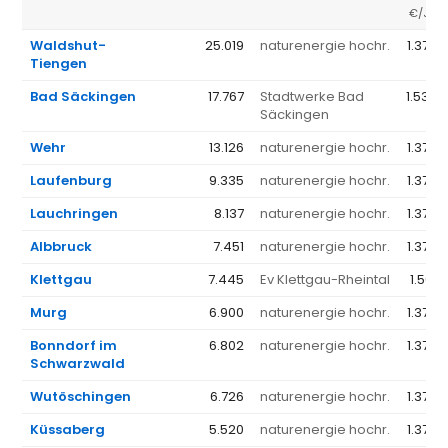
€/JAH
Waldshut-
25.019
naturenergie hochr.
1.376 
Tiengen
Bad Säckingen
17.767
Stadtwerke Bad
1.533 
Säckingen
Wehr
13.126
naturenergie hochr.
1.376 
Laufenburg
9.335
naturenergie hochr.
1.376 
Lauchringen
8.137
naturenergie hochr.
1.376 
Albbruck
7.451
naturenergie hochr.
1.376 
Klettgau
7.445
Ev Klettgau-Rheintal
1.561 
Murg
6.900
naturenergie hochr.
1.376 
Bonndorf im
6.802
naturenergie hochr.
1.376 
Schwarzwald
Wutöschingen
6.726
naturenergie hochr.
1.376 
Küssaberg
5.520
naturenergie hochr.
1.376 