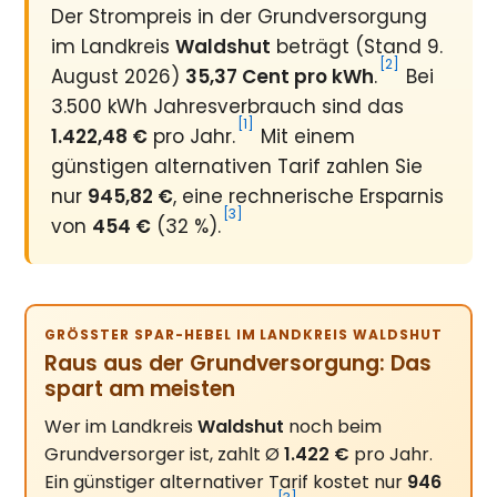
Der Strompreis in der Grundversorgung
im Landkreis
Waldshut
beträgt (Stand 9.
[2]
August 2026)
35,37 Cent pro kWh
.
Bei
3.500 kWh Jahresverbrauch sind das
[1]
1.422,48 €
pro Jahr.
Mit einem
günstigen alternativen Tarif zahlen Sie
nur
945,82 €
, eine rechnerische Ersparnis
[3]
von
454 €
(32 %).
GRÖSSTER SPAR-HEBEL IM LANDKREIS WALDSHUT
Raus aus der Grundversorgung: Das
spart am meisten
Wer im Landkreis
Waldshut
noch beim
Grundversorger ist, zahlt Ø
1.422 €
pro Jahr.
Ein günstiger alternativer Tarif kostet nur
946