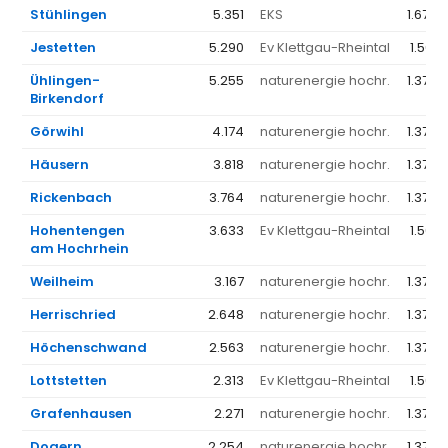
Stühlingen
5.351
EKS
1.678 
Jestetten
5.290
Ev Klettgau-Rheintal
1.561 
Ühlingen-
5.255
naturenergie hochr.
1.376 
Birkendorf
Görwihl
4.174
naturenergie hochr.
1.376 
Häusern
3.818
naturenergie hochr.
1.376 
Rickenbach
3.764
naturenergie hochr.
1.376 
Hohentengen
3.633
Ev Klettgau-Rheintal
1.561 
am Hochrhein
Weilheim
3.167
naturenergie hochr.
1.376 
Herrischried
2.648
naturenergie hochr.
1.376 
Höchenschwand
2.563
naturenergie hochr.
1.376 
Lottstetten
2.313
Ev Klettgau-Rheintal
1.561 
Grafenhausen
2.271
naturenergie hochr.
1.376 
Dogern
2.254
naturenergie hochr.
1.376 