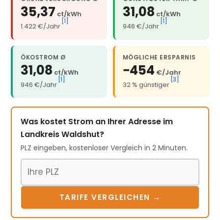
35,37
31,08
ct/kWh
ct/kWh
[1]
[1]
1.422 €/Jahr
946 €/Jahr
ÖKOSTROM Ø
MÖGLICHE ERSPARNIS
31,08
−454
ct/kWh
€/Jahr
[1]
[3]
946 €/Jahr
32 % günstiger
Was kostet Strom an Ihrer Adresse im
Landkreis Waldshut?
PLZ eingeben, kostenloser Vergleich in 2 Minuten.
Postleitzahl
TARIFE VERGLEICHEN →