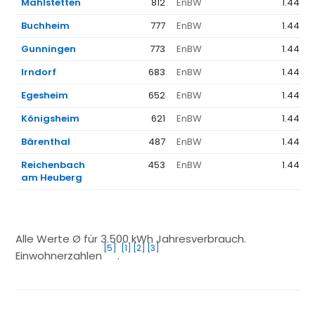
Mahlstetten
812
EnBW
1.441 €
Buchheim
777
EnBW
1.441 €
Gunningen
773
EnBW
1.441 €
Irndorf
683
EnBW
1.441 €
Egesheim
652
EnBW
1.441 €
Königsheim
621
EnBW
1.441 €
Bärenthal
487
EnBW
1.441 €
Reichenbach
453
EnBW
1.441 €
am Heuberg
Alle Werte Ø für 3.500 kWh Jahresverbrauch.
[5]
[1]
[2]
[3]
Einwohnerzahlen
.