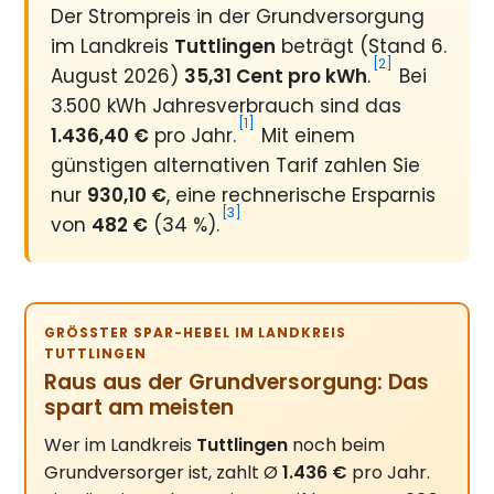
Der Strompreis in der Grundversorgung
im Landkreis
Tuttlingen
beträgt (Stand 6.
[2]
August 2026)
35,31 Cent pro kWh
.
Bei
3.500 kWh Jahresverbrauch sind das
[1]
1.436,40 €
pro Jahr.
Mit einem
günstigen alternativen Tarif zahlen Sie
nur
930,10 €
, eine rechnerische Ersparnis
[3]
von
482 €
(34 %).
GRÖSSTER SPAR-HEBEL IM LANDKREIS T
UTTLINGEN
Raus aus der Grundversorgung: Das
spart am meisten
Wer im Landkreis
Tuttlingen
noch beim
Grundversorger ist, zahlt Ø
1.436 €
pro Jahr.