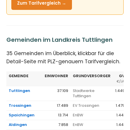
Zum Tarifvergleich →
Gemeinden im Landkreis Tuttlingen
35 Gemeinden im Überblick, klickbar für die
Detail-Seite mit PLZ-genauem Tarifvergleich.
GEMEINDE
EINWOHNER
GRUNDVERSORGER
GV Ø
€/JAHR
Tuttlingen
37.109
Stadtwerke
1.449 €
Tuttlingen
Trossingen
17.489
EV Trossingen
1.479 €
Spaichingen
13.714
EnBW
1.441 €
Aldingen
7.858
EnBW
1.441 €