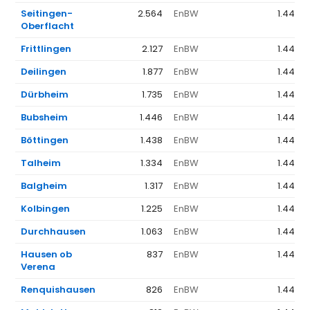
Seitingen-
2.564
EnBW
1.441 €
Oberflacht
Frittlingen
2.127
EnBW
1.441 €
Deilingen
1.877
EnBW
1.441 €
Dürbheim
1.735
EnBW
1.441 €
Bubsheim
1.446
EnBW
1.441 €
Böttingen
1.438
EnBW
1.441 €
Talheim
1.334
EnBW
1.441 €
Balgheim
1.317
EnBW
1.441 €
Kolbingen
1.225
EnBW
1.441 €
Durchhausen
1.063
EnBW
1.441 €
Hausen ob
837
EnBW
1.441 €
Verena
Renquishausen
826
EnBW
1.441 €