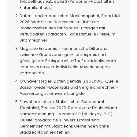
(Modellhaushalt, etwa 3-Personen-Haushalt im
Einfamilienhaus).
Datenstand: monatlicher Marktsnapshot, Stand Juli
2026. Werte sind Durchschnitte über alle
Postleitzahlen des Landkreiss Tuttlingen mit
verfügbaren Tarifdaten. Tagesaktuelle Preise im
Stromrechner.
Mögliche Ersparnis = rechnerische Differenz
zwischen Grundversorger-Jahrespreis und
günstigstem Preisgarantie-Tarif bei identischem
Jahresverbrauch. Individuelle Abweichungen
vorbehalten.
Grundversorger-Daten gemäß § 36 EnWG. Quelle:
BasicProvider-Datensatz und Vergleichsrechner-
Auswertung stromvermittlung.de.
Einwohnerzahlen: Statistisches Bundesamt
(Destatis), Zensus 2022. Datenlizenz Deutschland –
Namensnennung – Version 2.0 (dl-de/by-2-0).
Quelle: govdata.de. Hinweis: Erfasst sind
Gemeinden mit Stadtrecht; Gemeinden ohne
Stadtrecht können fehlen.