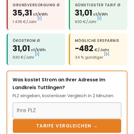
GRUNDVERSORGUNG Ø
GÜNSTIGSTER TARIF Ø
35,31
31,01
ct/kWh
ct/kWh
[1]
[1]
1.436 €/Jahr
930 €/Jahr
ÖKOSTROM Ø
MÖGLICHE ERSPARNIS
31,01
−482
ct/kWh
€/Jahr
[1]
[3]
930 €/Jahr
34 % günstiger
Was kostet Strom an Ihrer Adresse im
Landkreis Tuttlingen?
PLZ eingeben, kostenloser Vergleich in 2 Minuten.
Postleitzahl
TARIFE VERGLEICHEN →