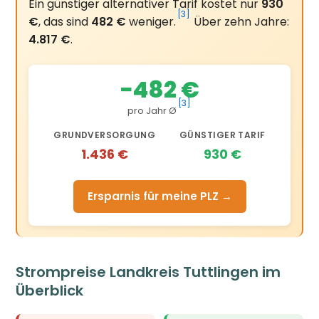
Ein günstiger alternativer Tarif kostet nur
930
[3]
€
, das sind
482 €
weniger.
Über zehn Jahre:
4.817 €
.
−482 €
[3]
pro Jahr Ø
GRUNDVERSORGUNG
GÜNSTIGER TARIF
1.436 €
930 €
Ersparnis für meine PLZ →
Strompreise Landkreis Tuttlingen im
Überblick