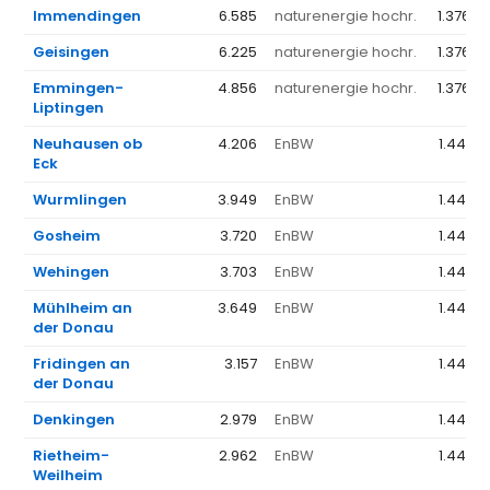
Immendingen
6.585
naturenergie hochr.
1.376 €
Geisingen
6.225
naturenergie hochr.
1.376 €
Emmingen-
4.856
naturenergie hochr.
1.376 €
Liptingen
Neuhausen ob
4.206
EnBW
1.441 €
Eck
Wurmlingen
3.949
EnBW
1.441 €
Gosheim
3.720
EnBW
1.441 €
Wehingen
3.703
EnBW
1.441 €
Mühlheim an
3.649
EnBW
1.441 €
der Donau
Fridingen an
3.157
EnBW
1.441 €
der Donau
Denkingen
2.979
EnBW
1.441 €
Rietheim-
2.962
EnBW
1.441 €
Weilheim