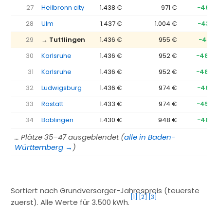
27
Heilbronn city
1.438 €
971 €
−467 
28
Ulm
1.437 €
1.004 €
−433 
29
→ Tuttlingen
1.436 €
955 €
−481 
30
Karlsruhe
1.436 €
952 €
−484 
31
Karlsruhe
1.436 €
952 €
−484 
32
Ludwigsburg
1.436 €
974 €
−462 
33
Rastatt
1.433 €
974 €
−459 
34
Böblingen
1.430 €
948 €
−482 
… Plätze 35–47 ausgeblendet (
alle in Baden-
Württemberg →
)
Sortiert nach Grundversorger-Jahrespreis (teuerste
[1]
[2]
[3]
zuerst). Alle Werte für 3.500 kWh.