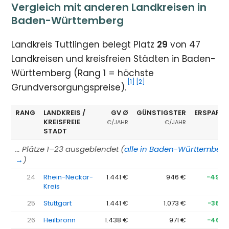
Vergleich mit anderen Landkreisen in
Baden-Württemberg
Landkreis Tuttlingen belegt Platz
29
von 47
Landkreisen und kreisfreien Städten in Baden-
Württemberg (Rang 1 = höchste
[1]
[2]
Grundversorgungspreise).
RANG
LANDKREIS /
GV Ø
GÜNSTIGSTER
ERSPARNI
KREISFREIE
€/JAHR
€/JAHR
STADT
… Plätze 1–23 ausgeblendet (
alle in Baden-Württember
→
)
24
Rhein-Neckar-
1.441 €
946 €
−495 
Kreis
25
Stuttgart
1.441 €
1.073 €
−368 
26
Heilbronn
1.438 €
971 €
−467 