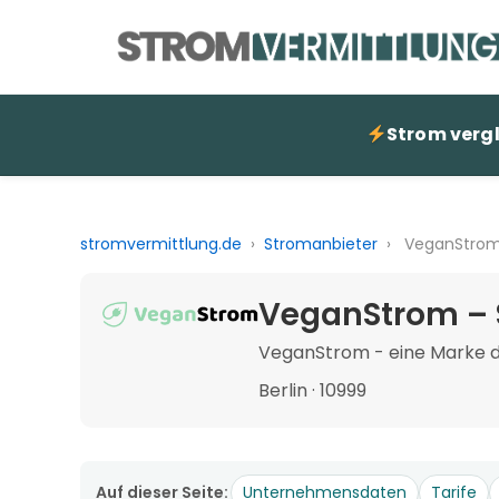
Strom verg
stromvermittlung.de
›
Stromanbieter
›
VeganStro
VeganStrom – 
VeganStrom - eine Marke 
Berlin · 10999
Auf dieser Seite:
Unternehmensdaten
Tarife