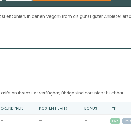
ostleitzahlen, in denen VeganStrom als günstigster Anbieter ersc
arife an Ihrem Ort verfügbar; übrige sind dort nicht buchbar.
GRUNDPREIS
KOSTEN 1. JAHR
BONUS
TYP
–
–
–
Öko
Prei