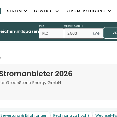
STROM
GEWERBE
STROMERZEUGUNG
PLZ
VERBRAUCH
leichen
und
sparen
V
kWh
m
Stromanbieter 2026
der GreenStone Energy GmbH
Bewertung & Erfahrungen
Rechnung zu hoch?
Wechsel-Fa