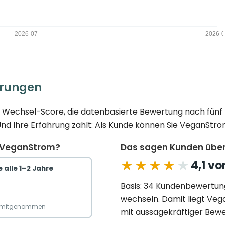
hrungen
en Wechsel-Score, die datenbasierte Bewertung nach fünf
d Ihre Erfahrung zählt: Als Kunde können Sie VeganStrom
u VeganStrom?
Das sagen Kunden übe
★★★★★
★★★★★
4,1 vo
 alle 1–2 Jahre
Basis: 34 Kundenbewertun
wechseln. Damit liegt Ve
n mitgenommen
mit aussagekräftiger Bewe