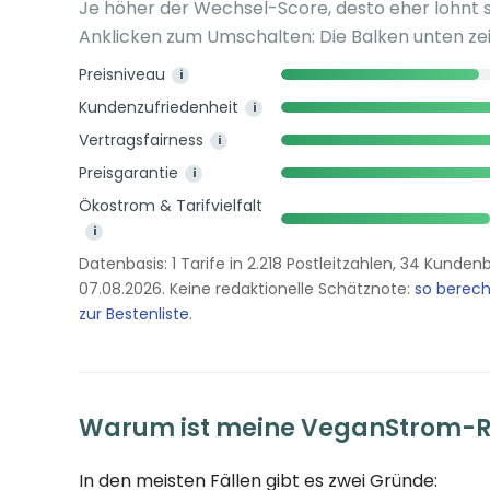
Je höher der Wechsel-Score, desto eher lohnt 
Anklicken zum Umschalten: Die Balken unten zei
Preisniveau
i
Kundenzufriedenheit
i
Vertragsfairness
i
Preisgarantie
i
Ökostrom & Tarifvielfalt
i
Datenbasis: 1 Tarife in 2.218 Postleitzahlen, 34 Kund
07.08.2026. Keine redaktionelle Schätznote:
so berec
zur Bestenliste
.
Warum ist meine VeganStrom-R
In den meisten Fällen gibt es zwei Gründe: