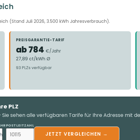
eich
ich (Stand Juli 2026, 3.500 kWh Jahresverbrauch).
PREISGARANTIE-TARIF
ab 784
€/Jahr
27,89 ct/kWh Ø
93 PLZs verfügbar
hre PLZ
Sie sehen alle verfügbaren Tarife für Ihre Adresse mit d
AHR
POSTLEITZAHL
JETZT VERGLEICHEN →
h