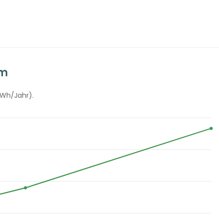
om
kWh/Jahr).