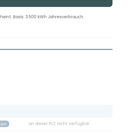
heint. Basis: 3.500 kWh Jahresverbrauch.
an dieser PLZ nicht verfügbar
sgar.