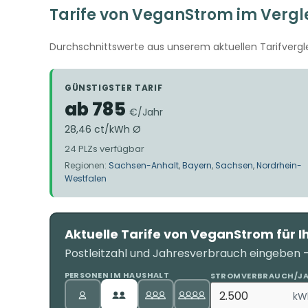
Tarife von VeganStrom im Vergl
Durchschnittswerte aus unserem aktuellen Tarifvergle
GÜNSTIGSTER TARIF
ab 785
€/Jahr
28,46 ct/kWh Ø
24 PLZs verfügbar
Regionen:
Sachsen-Anhalt
,
Bayern
,
Sachsen
,
Nordrhein-
Westfalen
Aktuelle Tarife von VeganStrom für I
Postleitzahl und Jahresverbrauch eingeben – 
PERSONEN IM HAUSHALT
STROMVERBRAUCH/J
kW