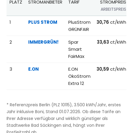
PLATZ
STROMANBIETER
TARIF
STROMPREIS
ARBEITSPREIS
Beliebteste Tarife beim Anbieterwechsel; Referenzpreise fü
1
PLUS STROM
PlusStrom
30,76
ct/kWh
GRÜNFAIR
2
IMMERGRÜN!
Spar
33,63
ct/kWh
Smart
FairMax
3
E.ON
E.ON
30,59
ct/kWh
ÖkoStrom
Extra 12
* Referenzpreis Berlin (PLZ 10115), 3.500 kWh/Jahr, erstes
Jahr inklusive Boni, Stand 01.07.2026. Ob diese Tarife an
Ihrer Adresse verfügbar und wirklich günstiger als
Stadtwerke Bad Säckingen sind, hängt von Ihrer
Postleitzahl ab.