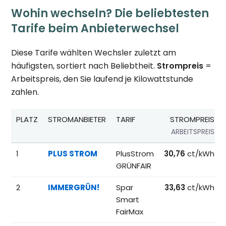
Wohin wechseln? Die beliebtesten
Tarife beim Anbieterwechsel
Diese Tarife wählten Wechsler zuletzt am
häufigsten, sortiert nach Beliebtheit.
Strompreis
=
Arbeitspreis, den Sie laufend je Kilowattstunde
zahlen.
PLATZ
STROMANBIETER
TARIF
STROMPREIS
ARBEITSPREIS
Beliebteste Tarife beim Anbieterwechsel; Referenzpreise fü
1
PLUS STROM
PlusStrom
30,76
ct/kWh
GRÜNFAIR
2
IMMERGRÜN!
Spar
33,63
ct/kWh
Smart
FairMax