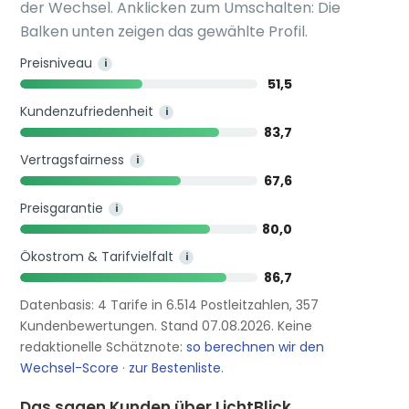
der Wechsel. Anklicken zum Umschalten: Die
Balken unten zeigen das gewählte Profil.
Preisniveau
i
51,5
Kundenzufriedenheit
i
83,7
Vertragsfairness
i
67,6
Preisgarantie
i
80,0
Ökostrom & Tarifvielfalt
i
86,7
Datenbasis: 4 Tarife in 6.514 Postleitzahlen, 357
Kundenbewertungen. Stand 07.08.2026. Keine
redaktionelle Schätznote:
so berechnen wir den
Wechsel-Score
·
zur Bestenliste
.
Das sagen Kunden über LichtBlick