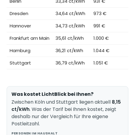
Berlin
33,34 ct/kWh
931 €
Dresden
34,64 ct/kWh
973 €
Hannover
34,73 ct/kWh
991 €
Frankfurt am Main
35,61 ct/kWh
1.000 €
Hamburg
36,21 ct/kWh
1.044 €
Stuttgart
36,79 ct/kWh
1.051 €
Was kostet LichtBlick bei Ihnen?
Zwischen Köln und Stuttgart liegen aktuell
8,15
ct/kWh
. Was der Tarif bei Ihnen kostet, zeigt
deshalb nur der Vergleich für Ihre eigene
Postleitzahl.
PERSONEN IM HAUSHALT