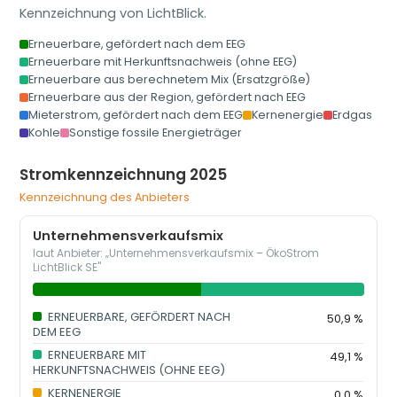
Kennzeichnung von LichtBlick.
Erneuerbare, gefördert nach dem EEG
Erneuerbare mit Herkunftsnachweis (ohne EEG)
Erneuerbare aus berechnetem Mix (Ersatzgröße)
Erneuerbare aus der Region, gefördert nach EEG
Mieterstrom, gefördert nach dem EEG
Kernenergie
Erdgas
Kohle
Sonstige fossile Energieträger
Stromkennzeichnung 2025
Kennzeichnung des Anbieters
Unternehmensverkaufsmix
laut Anbieter: „Unternehmensverkaufsmix – ÖkoStrom
LichtBlick SE"
ERNEUERBARE, GEFÖRDERT NACH
50,9 %
DEM EEG
ERNEUERBARE MIT
49,1 %
HERKUNFTSNACHWEIS (OHNE EEG)
KERNENERGIE
0,0 %