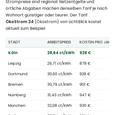
Strompreise sind regional: Netzentgelte und
örtliche Abgaben machen denselben Tarif je nach
Wohnort günstiger oder teurer. Der Tarif
ÖkoStrom 24
(Ökostrom) von LichtBlick kostet
aktuell zum Beispiel:
STADT
ARBEITSPREIS
KOSTEN PRO JAHR
Köln
28,64 ct/kWh
928 €
Leipzig
29,71 ct/kWh
878 €
Dortmund
30,60 ct/kWh
928 €
Bremen
30,79 ct/kWh
901 €
Nürnberg
31,43 ct/kWh
947 €
München
32,08 ct/kWh
930 €