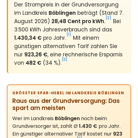
Der Strompreis in der Grundversorgung
im Landkreis
Böblingen
beträgt (Stand 7.
[2]
August 2026)
28,48 Cent pro kWh
.
Bei
3.500 kWh Jahresverbrauch sind das
[1]
1.430,34 €
pro Jahr.
Mit einem
günstigen alternativen Tarif zahlen Sie
nur
923,26 €
, eine rechnerische Ersparnis
[3]
von
482 €
(34 %).
GRÖSSTER SPAR-HEBEL IM LANDKREIS BÖBLINGEN
Raus aus der Grundversorgung: Das
spart am meisten
Wer im Landkreis
Böblingen
noch beim
Grundversorger ist, zahlt Ø
1.430 €
pro Jahr.
Ein günstiger alternativer Tarif kostet nur
923