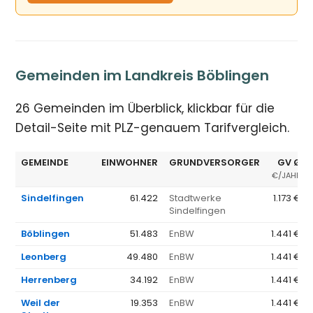
Gemeinden im Landkreis Böblingen
26 Gemeinden im Überblick, klickbar für die
Detail-Seite mit PLZ-genauem Tarifvergleich.
GEMEINDE
EINWOHNER
GRUNDVERSORGER
GV Ø
€/JAHR
Sindelfingen
61.422
Stadtwerke
1.173 €
Sindelfingen
Böblingen
51.483
EnBW
1.441 €
Leonberg
49.480
EnBW
1.441 €
Herrenberg
34.192
EnBW
1.441 €
Weil der
19.353
EnBW
1.441 €