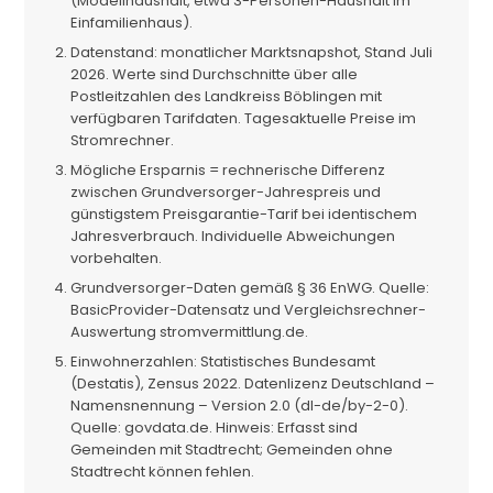
(Modellhaushalt, etwa 3-Personen-Haushalt im
Einfamilienhaus).
Datenstand: monatlicher Marktsnapshot, Stand Juli
2026. Werte sind Durchschnitte über alle
Postleitzahlen des Landkreiss Böblingen mit
verfügbaren Tarifdaten. Tagesaktuelle Preise im
Stromrechner.
Mögliche Ersparnis = rechnerische Differenz
zwischen Grundversorger-Jahrespreis und
günstigstem Preisgarantie-Tarif bei identischem
Jahresverbrauch. Individuelle Abweichungen
vorbehalten.
Grundversorger-Daten gemäß § 36 EnWG. Quelle:
BasicProvider-Datensatz und Vergleichsrechner-
Auswertung stromvermittlung.de.
Einwohnerzahlen: Statistisches Bundesamt
(Destatis), Zensus 2022. Datenlizenz Deutschland –
Namensnennung – Version 2.0 (dl-de/by-2-0).
Quelle: govdata.de. Hinweis: Erfasst sind
Gemeinden mit Stadtrecht; Gemeinden ohne
Stadtrecht können fehlen.