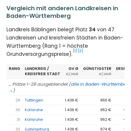
Vergleich mit anderen Landkreisen in
Baden-Württemberg
Landkreis Böblingen belegt Platz
34
von 47
Landkreisen und kreisfreien Städten in Baden-
Württemberg (Rang 1 = höchste
[1]
[2]
Grundversorgungspreise).
RANG
LANDKREIS /
GV Ø
GÜNSTIGSTER
ERSPAR
KREISFREIE STADT
€/JAHR
€/JAHR
… Plätze 1–28 ausgeblendet (
alle in Baden-Württember
→
)
29
Tuttlingen
1.436 €
955 €
−4
30
Karlsruhe
1.436 €
952 €
−48
31
Karlsruhe
1.436 €
952 €
−48
32
Ludwigsburg
1.436 €
974 €
−46