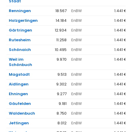
Stadt
Renningen
18.567
EnBW
1.441 €
Holzgerlingen
14.184
EnBW
1.441 €
Gärtringen
12.934
EnBW
1.441 €
Rutesheim
11.258
EnBW
1.441 €
Schönaich
10.495
EnBW
1.441 €
Weil im
9.970
EnBW
1.441 €
Schönbuch
Magstadt
9.513
EnBW
1.441 €
Aidlingen
9.302
EnBW
1.441 €
Ehningen
9.277
EnBW
1.441 €
Gäufelden
9.181
EnBW
1.441 €
Waldenbuch
8.750
EnBW
1.441 €
Jettingen
8.012
EnBW
1.441 €