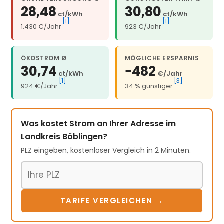
28,48
30,80
ct/kWh
ct/kWh
[1]
[1]
1.430 €/Jahr
923 €/Jahr
ÖKOSTROM Ø
MÖGLICHE ERSPARNIS
30,74
−482
ct/kWh
€/Jahr
[1]
[3]
924 €/Jahr
34 % günstiger
Was kostet Strom an Ihrer Adresse im
Landkreis Böblingen?
PLZ eingeben, kostenloser Vergleich in 2 Minuten.
Postleitzahl
TARIFE VERGLEICHEN →