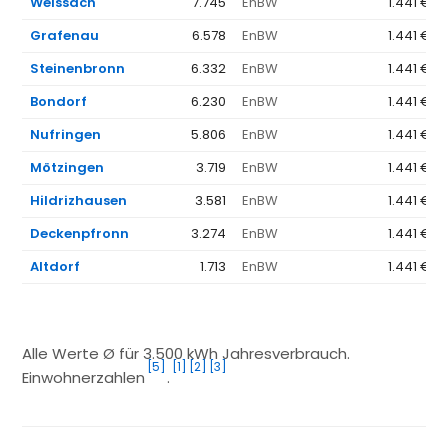
Weissach
7.745
EnBW
1.441 €
Grafenau
6.578
EnBW
1.441 €
Steinenbronn
6.332
EnBW
1.441 €
Bondorf
6.230
EnBW
1.441 €
Nufringen
5.806
EnBW
1.441 €
Mötzingen
3.719
EnBW
1.441 €
Hildrizhausen
3.581
EnBW
1.441 €
Deckenpfronn
3.274
EnBW
1.441 €
Altdorf
1.713
EnBW
1.441 €
Alle Werte Ø für 3.500 kWh Jahresverbrauch.
[5]
[1]
[2]
[3]
Einwohnerzahlen
.