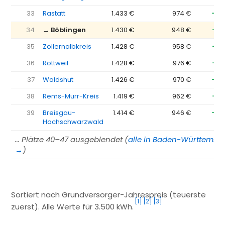
33
Rastatt
1.433 €
974 €
−45
34
→ Böblingen
1.430 €
948 €
−48
35
Zollernalbkreis
1.428 €
958 €
−47
36
Rottweil
1.428 €
976 €
−45
37
Waldshut
1.426 €
970 €
−45
38
Rems-Murr-Kreis
1.419 €
962 €
−45
39
Breisgau-
1.414 €
946 €
−46
Hochschwarzwald
… Plätze 40–47 ausgeblendet (
alle in Baden-Württembe
→
)
Sortiert nach Grundversorger-Jahrespreis (teuerste
[1]
[2]
[3]
zuerst). Alle Werte für 3.500 kWh.