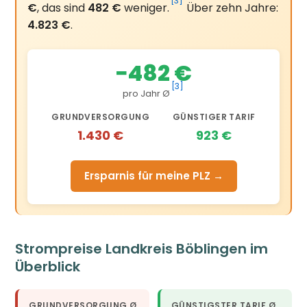
[3]
€
, das sind
482 €
weniger.
Über zehn Jahre:
4.823 €
.
−482 €
[3]
pro Jahr Ø
GRUNDVERSORGUNG
GÜNSTIGER TARIF
1.430 €
923 €
Ersparnis für meine PLZ →
Strompreise Landkreis Böblingen im
Überblick
GRUNDVERSORGUNG Ø
GÜNSTIGSTER TARIF Ø