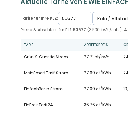
Aktuelle Tarife von E WIE EINFAC
Tarife für Ihre PLZ:
Preise & Abschluss für PLZ
50677
(3.500 kWh/Jahr). 4 
TARIF
ARBEITSPREIS
GR
Grün & Günstig Strom
27,71 ct/kWh
24
MeinSmartTarif Strom
27,60 ct/kWh
24
EinfachBasic Strom
27,00 ct/kWh
19
EinPreisTarif24
36,76 ct/kWh
–