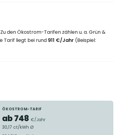
Zu den Ökostrom-Tarifen zählen u. a. Grün &
 Tarif liegt bei rund
911 €/Jahr
(Beispiel:
ÖKOSTROM-TARIF
ab 748
€/Jahr
30,17 ct/kWh Ø