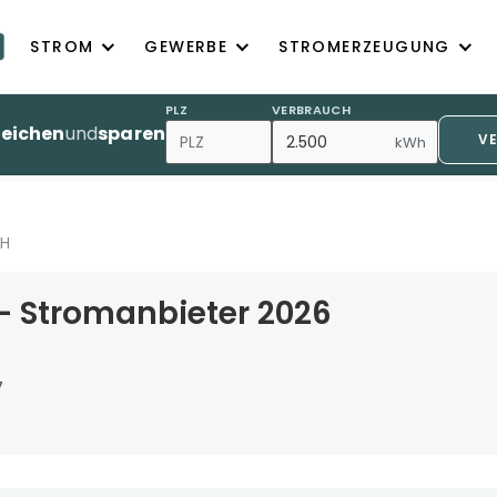
STROM
GEWERBE
STROMERZEUGUNG
PLZ
VERBRAUCH
leichen
und
sparen
V
kWh
CH
– Stromanbieter 2026
7