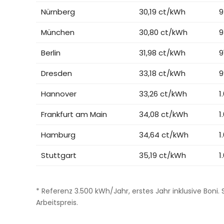
Nürnberg
30,19 ct/kWh
9
München
30,80 ct/kWh
9
Berlin
31,98 ct/kWh
9
Dresden
33,18 ct/kWh
9
Hannover
33,26 ct/kWh
1
Frankfurt am Main
34,08 ct/kWh
1
Hamburg
34,64 ct/kWh
1
Stuttgart
35,19 ct/kWh
1
* Referenz 3.500 kWh/Jahr, erstes Jahr inklusive Boni
Arbeitspreis.