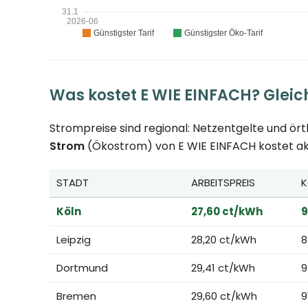
Was kostet E WIE EINFACH? Gleich
Strompreise sind regional: Netzentgelte und ör
Strom
(Ökostrom) von E WIE EINFACH kostet akt
STADT
ARBEITSPREIS
K
Köln
27,60 ct/kWh
9
Leipzig
28,20 ct/kWh
8
Dortmund
29,41 ct/kWh
9
Bremen
29,60 ct/kWh
9