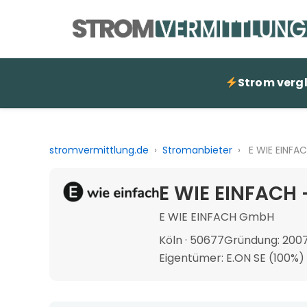
Strom verg
stromvermittlung.de
›
Stromanbieter
›
E WIE EINFA
E WIE EINFACH 
E WIE EINFACH GmbH
Köln · 50677
Gründung: 200
Eigentümer: E.ON SE (100%)