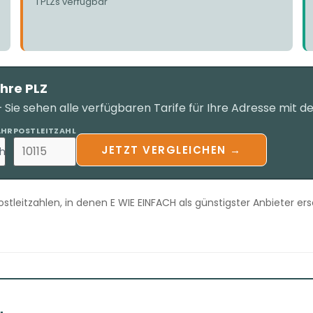
1 PLZs verfügbar
Ihre PLZ
Sie sehen alle verfügbaren Tarife für Ihre Adresse mit d
AHR
POSTLEITZAHL
JETZT VERGLEICHEN →
h
stleitzahlen, in denen E WIE EINFACH als günstigster Anbieter er