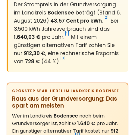
Der Strompreis in der Grundversorgung
im Landkreis
Bodensee
beträgt (Stand 6.
[2]
August 2026)
43,57 Cent pro kWh
.
Bei
3.500 kWh Jahresverbrauch sind das
[1]
1.640,03 €
pro Jahr.
Mit einem
günstigen alternativen Tarif zahlen Sie
nur
912,30 €
, eine rechnerische Ersparnis
[3]
von
728 €
(44 %).
GRÖSSTER SPAR-HEBEL IM LANDKREIS BODENSEE
Raus aus der Grundversorgung: Das
spart am meisten
Wer im Landkreis
Bodensee
noch beim
Grundversorger ist, zahlt Ø
1.640 €
pro Jahr.
Ein günstiger alternativer Tarif kostet nur
912