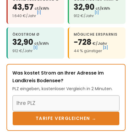
43,57
32,90
ct/kWh
ct/kWh
[1]
[1]
1.640 €/Jahr
912 €/Jahr
ÖKOSTROM Ø
MÖGLICHE ERSPARNIS
32,90
−728
ct/kWh
€/Jahr
[1]
[3]
912 €/Jahr
44 % günstiger
Was kostet Strom an Ihrer Adresse im
Landkreis Bodensee?
PLZ eingeben, kostenloser Vergleich in 2 Minuten.
Postleitzahl
TARIFE VERGLEICHEN →