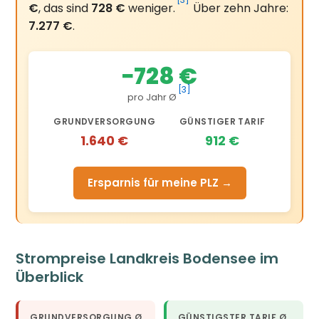
[3]
€
, das sind
728 €
weniger.
Über zehn Jahre:
7.277 €
.
−728 €
[3]
pro Jahr Ø
GRUNDVERSORGUNG
GÜNSTIGER TARIF
1.640 €
912 €
Ersparnis für meine PLZ →
Strompreise Landkreis Bodensee im
Überblick
GRUNDVERSORGUNG Ø
GÜNSTIGSTER TARIF Ø