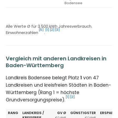
Bodensee
Alle Werte Ø für 3.500 kWh Jahresverbrauch.
[5]
[1]
[2]
[3]
Einwohnerzahlen
.
Vergleich mit anderen Landkreisen in
Baden-Württemberg
Landkreis Bodensee belegt Platz
1
von 47
Landkreisen und kreisfreien Städten in Baden-
Württemberg (Rang 1 = höchste
[1]
[2]
Grundversorgungspreise).
RANG
LANDKREIS /
GV Ø
GÜNSTIGSTER
ERSPARNI
KREISFREIE
€/JAHR
€/JAHR