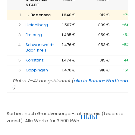
STADT
1
→ Bodensee
1.640 €
912 €
−728 
2
Heidelberg
1.507 €
899 €
−608 
3
Freiburg
1.485 €
959 €
−526 
4
Schwarzwald-
1.476 €
953 €
−524 
Baar-Kreis
5
Konstanz
1.474 €
1.015 €
−460 
6
Göppingen
1.470 €
918 €
−552 
… Plätze 7–47 ausgeblendet (
alle in Baden-Württember
→
)
Sortiert nach Grundversorger-Jahrespreis (teuerste
[1]
[2]
[3]
zuerst). Alle Werte für 3.500 kWh.