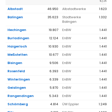
€/JAHR
Albstadt
46.950
Albstadtwerke
1.623 €
Balingen
35.623
Stadtwerke
1.332 €
Balingen
Hechingen
19.807
EnBW
1.441 €
Burladingen
12.124
EnBW
1.441 €
Haigerloch
10.930
EnBW
1.441 €
Meßstetten
10.677
EnBW
1.441 €
Bisingen
9.506
EnBW
1.441 €
Rosenfeld
6.393
EnBW
1.441 €
Winterlingen
6.339
EnBW
1.441 €
Geislingen
5.870
EnBW
1.441 €
Rangendingen
5.343
EnBW
1.441 €
Schömberg
4.814
ÜW Eppler
1.249 €