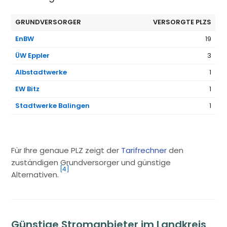
GRUNDVERSORGER
VERSORGTE PLZS
EnBW
19
ÜW Eppler
3
Albstadtwerke
1
EW Bitz
1
Stadtwerke Balingen
1
Für Ihre genaue PLZ zeigt der
Tarifrechner
den
zuständigen Grundversorger und günstige
[4]
Alternativen.
Günstige Stromanbieter im Landkreis