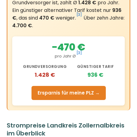
Grundversorger ist, zahlt Ø
1.428 €
pro Jahr.
Ein günstiger alternativer Tarif kostet nur
936
[3]
€
, das sind
470 €
weniger.
Über zehn Jahre:
4.700 €
.
−470 €
[3]
pro Jahr Ø
GRUNDVERSORGUNG
GÜNSTIGER TARIF
1.428 €
936 €
Ersparnis für meine PLZ →
Strompreise Landkreis Zollernalbkreis
im Überblick