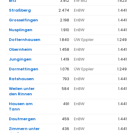
Bitz
3.812
EW Bitz
1.623 €
Straßberg
2.474
EnBW
1.441 €
Grosselfingen
2.198
EnBW
1.441 €
Nusplingen
1.910
EnBW
1.441 €
Dotternhausen
1.840
ÜW Eppler
1.249 €
Obernheim
1.458
EnBW
1.441 €
Jungingen
1.419
EnBW
1.441 €
Dormettingen
1.076
ÜW Eppler
1.249 €
Ratshausen
793
EnBW
1.441 €
Weilen unter
584
EnBW
1.441 €
den Rinnen
Hausen am
491
EnBW
1.441 €
Tann
Dautmergen
459
EnBW
1.441 €
Zimmern unter
436
EnBW
1.441 €