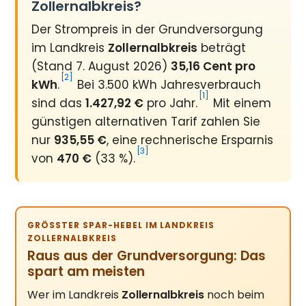
Zollernalbkreis?
Der Strompreis in der Grundversorgung
im Landkreis
Zollernalbkreis
beträgt
(Stand 7. August 2026)
35,16 Cent pro
[2]
kWh
.
Bei 3.500 kWh Jahresverbrauch
[1]
sind das
1.427,92 €
pro Jahr.
Mit einem
günstigen alternativen Tarif zahlen Sie
nur
935,55 €
, eine rechnerische Ersparnis
[3]
von
470 €
(33 %).
GRÖSSTER SPAR-HEBEL IM LANDKREIS Z
OLLERNALBKREIS
Raus aus der Grundversorgung: Das
spart am meisten
Wer im Landkreis
Zollernalbkreis
noch beim