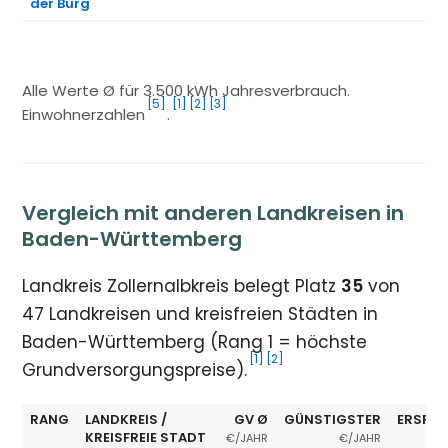
der Burg
Alle Werte Ø für 3.500 kWh Jahresverbrauch.
[5]
[1]
[2]
[3]
Einwohnerzahlen
.
Vergleich mit anderen Landkreisen in
Baden-Württemberg
Landkreis Zollernalbkreis belegt Platz
35
von
47 Landkreisen und kreisfreien Städten in
Baden-Württemberg (Rang 1 = höchste
[1]
[2]
Grundversorgungspreise).
RANG
LANDKREIS /
GV Ø
GÜNSTIGSTER
ERSPAR
KREISFREIE STADT
€/JAHR
€/JAHR