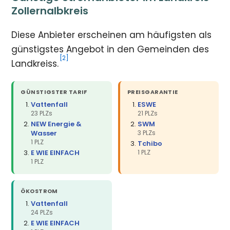
Zollernalbkreis
Diese Anbieter erscheinen am häufigsten als
günstigstes Angebot in den Gemeinden des
[2]
Landkreiss.
GÜNSTIGSTER TARIF
PREISGARANTIE
Vattenfall
ESWE
23 PLZs
21 PLZs
NEW Energie &
SWM
Wasser
3 PLZs
1 PLZ
Tchibo
E WIE EINFACH
1 PLZ
1 PLZ
ÖKOSTROM
Vattenfall
24 PLZs
E WIE EINFACH