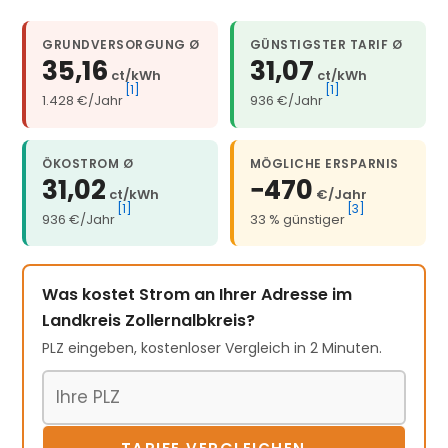
GRUNDVERSORGUNG Ø
GÜNSTIGSTER TARIF Ø
35,16
31,07
ct/kWh
ct/kWh
[1]
[1]
1.428 €/Jahr
936 €/Jahr
ÖKOSTROM Ø
MÖGLICHE ERSPARNIS
31,02
−470
ct/kWh
€/Jahr
[1]
[3]
936 €/Jahr
33 % günstiger
Was kostet Strom an Ihrer Adresse im
Landkreis Zollernalbkreis?
PLZ eingeben, kostenloser Vergleich in 2 Minuten.
Postleitzahl