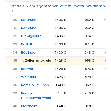
… Plätze 1–29 ausgeblendet (
alle in Baden-Württember
→
)
30
Karlsruhe
1.436 €
952 €
−48
31
Karlsruhe
1.436 €
952 €
−48
32
Ludwigsburg
1.436 €
974 €
−46
33
Rastatt
1.433 €
974 €
−45
34
Böblingen
1.430 €
948 €
−48
35
→ Zollernalbkreis
1.428 €
958 €
−47
36
Rottweil
1.428 €
976 €
−45
37
Waldshut
1.426 €
970 €
−45
38
Rems-Murr-Kreis
1.419 €
962 €
−45
39
Breisgau-
1.414 €
946 €
−46
Hochschwarzwald
40
Pforzheim
1.411 €
871 €
−54