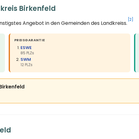
reis Birkenfeld
[2]
ünstigstes Angebot in den Gemeinden des Landkreiss.
PREISGARANTIE
ESWE
85 PLZs
SWM
12 PLZs
 Birkenfeld
eld