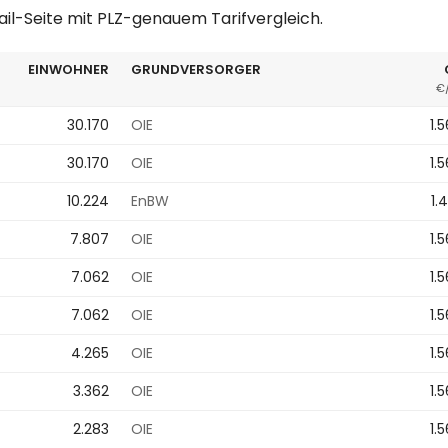
ail-Seite mit PLZ-genauem Tarifvergleich.
EINWOHNER
GRUNDVERSORGER
€
30.170
OIE
1.
30.170
OIE
1.
10.224
EnBW
1.
7.807
OIE
1.
7.062
OIE
1.
7.062
OIE
1.
4.265
OIE
1.
3.362
OIE
1.
2.283
OIE
1.