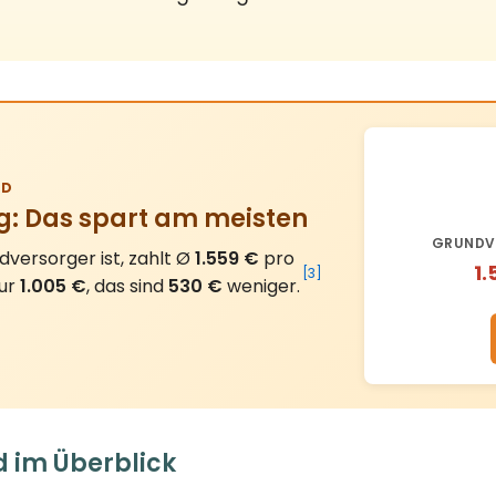
D
g: Das spart am meisten
GRUNDV
versorger ist, zahlt Ø
1.559 €
pro
1.
[3]
nur
1.005 €
, das sind
530 €
weniger.
d im Überblick