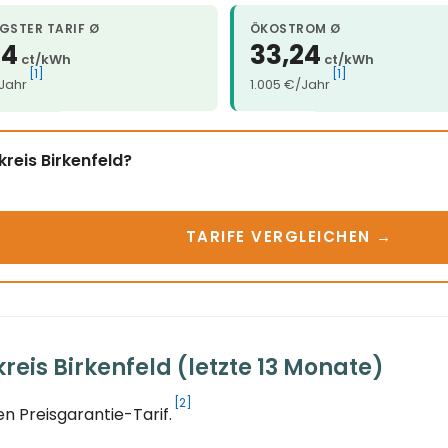
GSTER TARIF Ø
ÖKOSTROM Ø
24
33,24
ct/kWh
ct/kWh
[1]
[1]
/Jahr
1.005 €/Jahr
reis Birkenfeld?
TARIFE VERGLEICHEN →
eis Birkenfeld (letzte 13 Monate)
[2]
n Preisgarantie-Tarif.