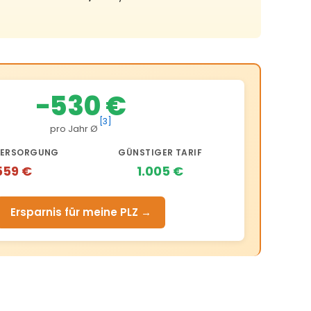
−530 €
[3]
pro Jahr Ø
ERSORGUNG
GÜNSTIGER TARIF
559 €
1.005 €
Ersparnis für meine PLZ →