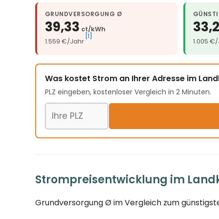
GRUNDVERSORGUNG Ø
GÜNSTI
39,33
33,
ct/kWh
[1]
1.559 €/Jahr
1.005 €
Was kostet Strom an Ihrer Adresse im Landk
PLZ eingeben, kostenloser Vergleich in 2 Minuten.
Postleitzahl
Strompreisentwicklung im Landkr
Grundversorgung Ø im Vergleich zum günstigste