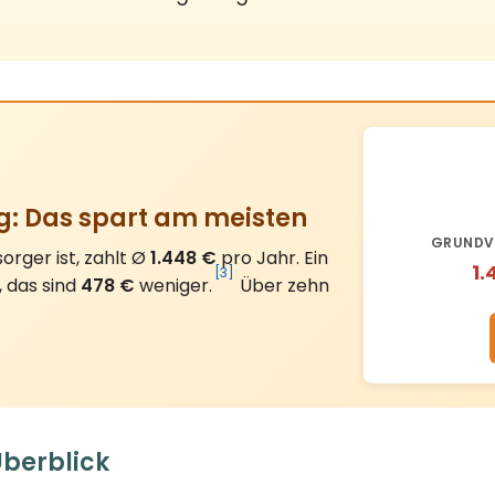
g: Das spart am meisten
GRUNDV
rger ist, zahlt Ø
1.448 €
pro Jahr. Ein
1.
[3]
, das sind
478 €
weniger.
Über zehn
Überblick