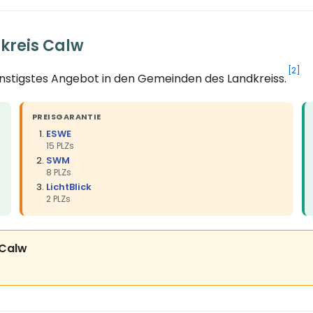
kreis Calw
[2]
ünstigstes Angebot in den Gemeinden des Landkreiss.
PREISGARANTIE
ESWE
15 PLZs
SWM
8 PLZs
LichtBlick
2 PLZs
 Calw