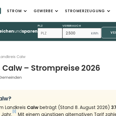
STROM
GEWERBE
STROMERZEUGUNG
PLZ
VERBRAUCH
eichen
und
sparen
VE
kWh
Landkreis Calw
 Calw – Strompreise 2026
5 Gemeinden
alw?
im Landkreis
Calw
beträgt (Stand 8. August 2026)
37
[1]
 Jahr.
Mit einem günstigen alternativen Tarif zahl