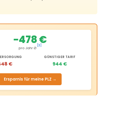
−478 €
[3]
pro Jahr Ø
ERSORGUNG
GÜNSTIGER TARIF
448 €
944 €
Ersparnis für meine PLZ →