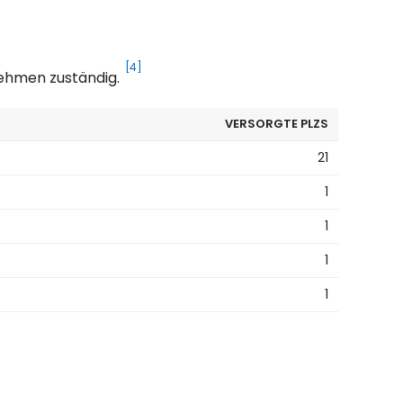
[4]
nehmen zuständig.
VERSORGTE PLZS
21
1
1
1
1