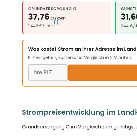
GRUNDVERSORGUNG Ø
GÜNSTI
37,76
31,6
ct/kWh
[1]
1.448 €/Jahr
944 €/J
Was kostet Strom an Ihrer Adresse im Land
PLZ eingeben, kostenloser Vergleich in 2 Minuten.
Postleitzahl
Strompreisentwicklung im Landkr
Grundversorgung Ø im Vergleich zum günstigste