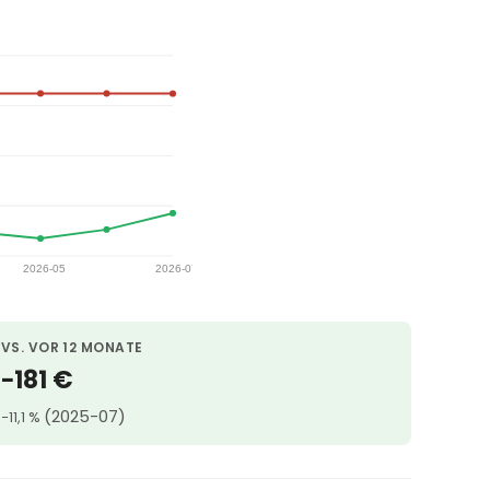
VS. VOR 12 MONATE
−181 €
(2025-07)
−11,1 %