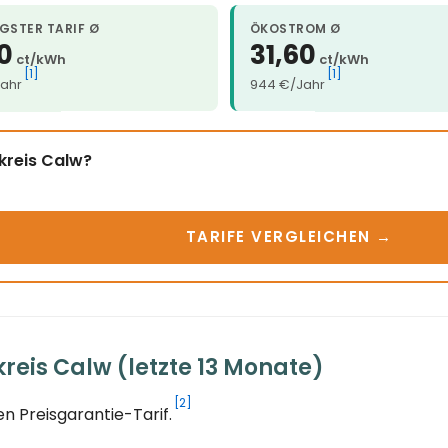
GSTER TARIF Ø
ÖKOSTROM Ø
0
31,60
ct/kWh
ct/kWh
[1]
[1]
ahr
944 €/Jahr
kreis Calw?
TARIFE VERGLEICHEN →
eis Calw (letzte 13 Monate)
[2]
n Preisgarantie-Tarif.