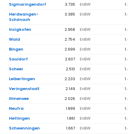
Sigmaringendorf
3.735
EnBW
1.44
Herdwangen-
3.385
EnBW
1.44
Schönach
Inzigkofen
2.958
EnBW
1.44
Wald
2.754
EnBW
1.44
Bingen
2.699
EnBW
1.44
Sauldorf
2.607
EnBW
1.44
Scheer
2.510
EnBW
1.44
Leibertingen
2.233
EnBW
1.44
Veringenstadt
2.149
EnBW
1.44
Illmensee
2.026
EnBW
1.44
Neufra
1.899
EnBW
1.44
Hettingen
1.861
EnBW
1.44
Schwenningen
1.667
EnBW
1.44