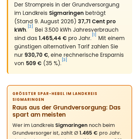
Der Strompreis in der Grundversorgung
im Landkreis
Sigmaringen
beträgt
(Stand 9. August 2026)
37,71 Cent pro
[2]
kWh
.
Bei 3.500 kWh Jahresverbrauch
[1]
sind das
1.465,44 €
pro Jahr.
Mit einem
günstigen alternativen Tarif zahlen Sie
nur
930,70 €
, eine rechnerische Ersparnis
[3]
von
509 €
(35 %).
GRÖSSTER SPAR-HEBEL IM LANDKREIS S
IGMARINGEN
Raus aus der Grundversorgung: Das
spart am meisten
Wer im Landkreis
Sigmaringen
noch beim
Grundversorger ist, zahlt Ø
1.465 €
pro Jahr.