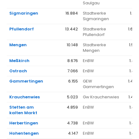
Saulgau
Sigmaringen
16.884
Stadtwerke
1.56
Sigmaringen
Pfullendorf
13.442
Stadtwerke
1.644
Pfullendorf
Mengen
10.148
Stadtwerke
1.579
Mengen
Meßkirch
8.676
EnBW
1.44
Ostrach
7.066
EnBW
1.44
Gammertingen
6.155
GEW
1.434
Gammertingen
Krauchenwies
5.023
Gw Krauchenwies
1.433
Stetten am
4.859
EnBW
1.44
kalten Markt
Herbertingen
4.738
EnBW
1.44
Hohentengen
4.147
EnBW
1.44