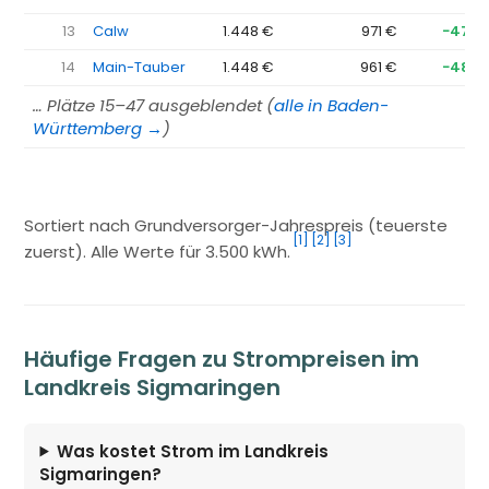
13
Calw
1.448 €
971 €
−478 
14
Main-Tauber
1.448 €
961 €
−487 
… Plätze 15–47 ausgeblendet (
alle in Baden-
Württemberg →
)
Sortiert nach Grundversorger-Jahrespreis (teuerste
[1]
[2]
[3]
zuerst). Alle Werte für 3.500 kWh.
Häufige Fragen zu Strompreisen im
Landkreis Sigmaringen
Was kostet Strom im Landkreis
Sigmaringen?