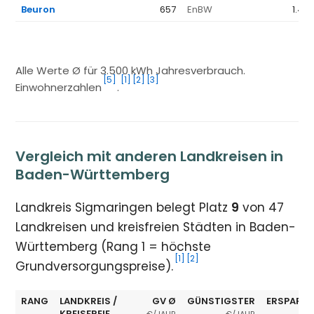
Beuron
657
EnBW
1.44
Alle Werte Ø für 3.500 kWh Jahresverbrauch.
[5]
[1]
[2]
[3]
Einwohnerzahlen
.
Vergleich mit anderen Landkreisen in
Baden-Württemberg
Landkreis Sigmaringen belegt Platz
9
von 47
Landkreisen und kreisfreien Städten in Baden-
Württemberg (Rang 1 = höchste
[1]
[2]
Grundversorgungspreise).
RANG
LANDKREIS /
GV Ø
GÜNSTIGSTER
ERSPARNI
KREISFREIE