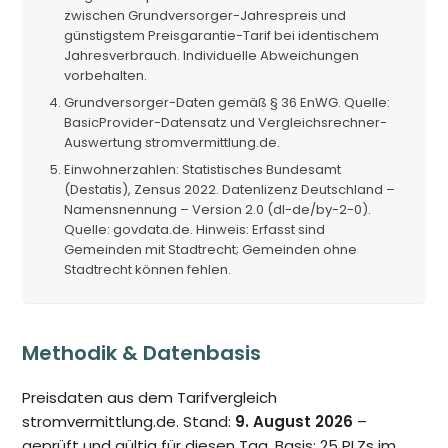
zwischen Grundversorger-Jahrespreis und
günstigstem Preisgarantie-Tarif bei identischem
Jahresverbrauch. Individuelle Abweichungen
vorbehalten.
Grundversorger-Daten gemäß § 36 EnWG. Quelle:
BasicProvider-Datensatz und Vergleichsrechner-
Auswertung stromvermittlung.de.
Einwohnerzahlen: Statistisches Bundesamt
(Destatis), Zensus 2022. Datenlizenz Deutschland –
Namensnennung – Version 2.0 (dl-de/by-2-0).
Quelle: govdata.de. Hinweis: Erfasst sind
Gemeinden mit Stadtrecht; Gemeinden ohne
Stadtrecht können fehlen.
Methodik & Datenbasis
Preisdaten aus dem Tarifvergleich
stromvermittlung.de. Stand:
9. August 2026
–
geprüft und gültig für diesen Tag. Basis: 25 PLZs im