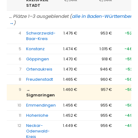
€/JAHR
€/JAHR
STADT
… Plätze 1–3 ausgeblendet (
alle in Baden-Württemberg
→
)
4
Schwarzwald-
1.476 €
953 €
−524 
Baar-Kreis
5
Konstanz
1.474 €
1.015 €
−460 
6
Göppingen
1.470 €
918 €
−552 
7
Ortenaukreis
1.470 €
946 €
−523 
8
Freudenstadt
1.465 €
960 €
−505 
9
→
1.460 €
957 €
−503 
Sigmaringen
10
Emmendingen
1.456 €
955 €
−502 
11
Hohenlohe
1.452 €
955 €
−497 
12
Neckar-
1.449 €
956 €
−492 
Odenwald-
Kreis