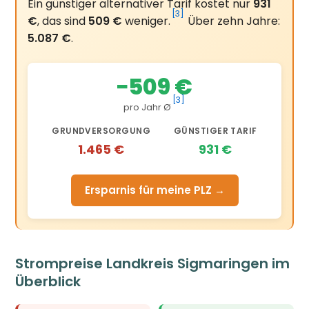
Ein günstiger alternativer Tarif kostet nur
931
[3]
€
, das sind
509 €
weniger.
Über zehn Jahre:
5.087 €
.
−509 €
[3]
pro Jahr Ø
GRUNDVERSORGUNG
GÜNSTIGER TARIF
1.465 €
931 €
Ersparnis für meine PLZ →
Strompreise Landkreis Sigmaringen im
Überblick