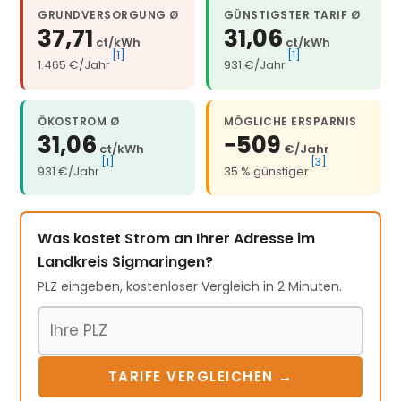
GRUNDVERSORGUNG Ø
GÜNSTIGSTER TARIF Ø
37,71
31,06
ct/kWh
ct/kWh
[1]
[1]
1.465 €/Jahr
931 €/Jahr
ÖKOSTROM Ø
MÖGLICHE ERSPARNIS
31,06
−509
ct/kWh
€/Jahr
[1]
[3]
931 €/Jahr
35 % günstiger
Was kostet Strom an Ihrer Adresse im
Landkreis Sigmaringen?
PLZ eingeben, kostenloser Vergleich in 2 Minuten.
Postleitzahl
TARIFE VERGLEICHEN →