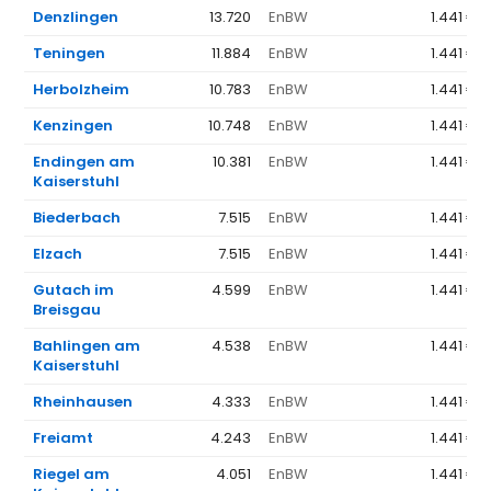
Denzlingen
13.720
EnBW
1.441 €
Teningen
11.884
EnBW
1.441 €
Herbolzheim
10.783
EnBW
1.441 €
Kenzingen
10.748
EnBW
1.441 €
Endingen am
10.381
EnBW
1.441 €
Kaiserstuhl
Biederbach
7.515
EnBW
1.441 €
Elzach
7.515
EnBW
1.441 €
Gutach im
4.599
EnBW
1.441 €
Breisgau
Bahlingen am
4.538
EnBW
1.441 €
Kaiserstuhl
Rheinhausen
4.333
EnBW
1.441 €
Freiamt
4.243
EnBW
1.441 €
Riegel am
4.051
EnBW
1.441 €