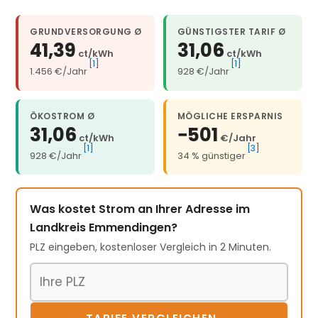
GRUNDVERSORGUNG Ø
GÜNSTIGSTER TARIF Ø
41,39
31,06
ct/kWh
ct/kWh
[1]
[1]
1.456 €/Jahr
928 €/Jahr
ÖKOSTROM Ø
MÖGLICHE ERSPARNIS
31,06
−501
ct/kWh
€/Jahr
[1]
[3]
928 €/Jahr
34 % günstiger
Was kostet Strom an Ihrer Adresse im
Landkreis Emmendingen?
PLZ eingeben, kostenloser Vergleich in 2 Minuten.
Postleitzahl