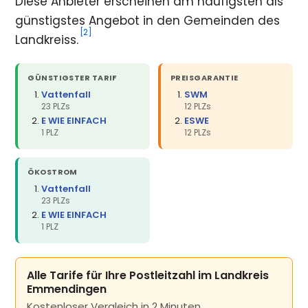
Diese Anbieter erscheinen am häufigsten als
günstigstes Angebot in den Gemeinden des
[2]
Landkreiss.
GÜNSTIGSTER TARIF
PREISGARANTIE
Vattenfall
SWM
23 PLZs
12 PLZs
E WIE EINFACH
ESWE
1 PLZ
12 PLZs
ÖKOSTROM
Vattenfall
23 PLZs
E WIE EINFACH
1 PLZ
Alle Tarife für Ihre Postleitzahl im Landkreis
Emmendingen
Kostenloser Vergleich in 2 Minuten