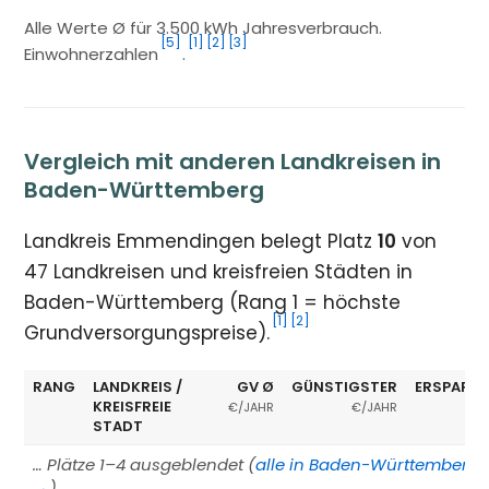
Alle Werte Ø für 3.500 kWh Jahresverbrauch.
[5]
[1]
[2]
[3]
Einwohnerzahlen
.
Vergleich mit anderen Landkreisen in
Baden-Württemberg
Landkreis Emmendingen belegt Platz
10
von
47 Landkreisen und kreisfreien Städten in
Baden-Württemberg (Rang 1 = höchste
[1]
[2]
Grundversorgungspreise).
RANG
LANDKREIS /
GV Ø
GÜNSTIGSTER
ERSPARNI
KREISFREIE
€/JAHR
€/JAHR
STADT
… Plätze 1–4 ausgeblendet (
alle in Baden-Württemberg
→
)