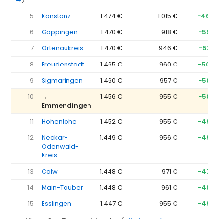
5
Konstanz
1.474 €
1.015 €
−460 
6
Göppingen
1.470 €
918 €
−552 
7
Ortenaukreis
1.470 €
946 €
−523 
8
Freudenstadt
1.465 €
960 €
−505 
9
Sigmaringen
1.460 €
957 €
−503 
10
→
1.456 €
955 €
−502 
Emmendingen
11
Hohenlohe
1.452 €
955 €
−497 
12
Neckar-
1.449 €
956 €
−492 
Odenwald-
Kreis
13
Calw
1.448 €
971 €
−478 
14
Main-Tauber
1.448 €
961 €
−487 
15
Esslingen
1.447 €
955 €
−492 