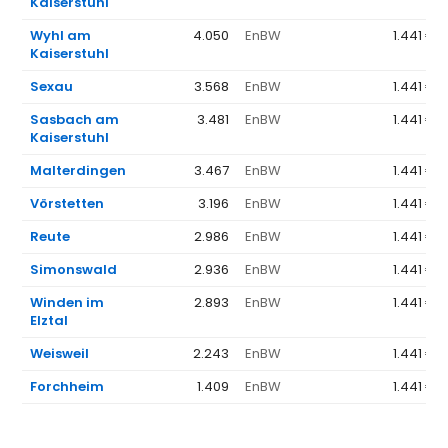
Kaiserstuhl
Wyhl am
4.050
EnBW
1.441 €
Kaiserstuhl
Sexau
3.568
EnBW
1.441 €
Sasbach am
3.481
EnBW
1.441 €
Kaiserstuhl
Malterdingen
3.467
EnBW
1.441 €
Vörstetten
3.196
EnBW
1.441 €
Reute
2.986
EnBW
1.441 €
Simonswald
2.936
EnBW
1.441 €
Winden im
2.893
EnBW
1.441 €
Elztal
Weisweil
2.243
EnBW
1.441 €
Forchheim
1.409
EnBW
1.441 €