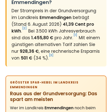
Emmendingen?
Der Strompreis in der Grundversorgung
im Landkreis
Emmendingen
beträgt
(Stand 6. August 2026)
41,39 Cent pro
[2]
kWh
.
Bei 3.500 kWh Jahresverbrauch
[1]
sind das
1.455,80 €
pro Jahr.
Mit einem
günstigen alternativen Tarif zahlen Sie
nur
928,36 €
, eine rechnerische Ersparnis
[3]
von
501 €
(34 %).
GRÖSSTER SPAR-HEBEL IM LANDKREIS E
MMENDINGEN
Raus aus der Grundversorgung: Das
spart am meisten
Wer im Landkreis
Emmendingen
noch beim