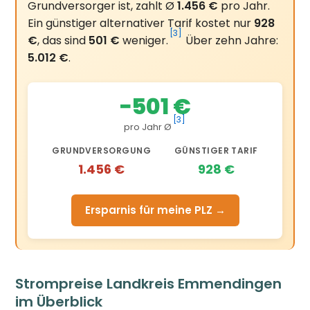
Grundversorger ist, zahlt Ø
1.456 €
pro Jahr.
Ein günstiger alternativer Tarif kostet nur
928
[3]
€
, das sind
501 €
weniger.
Über zehn Jahre:
5.012 €
.
−501 €
[3]
pro Jahr Ø
GRUNDVERSORGUNG
GÜNSTIGER TARIF
1.456 €
928 €
Ersparnis für meine PLZ →
Strompreise Landkreis Emmendingen
im Überblick