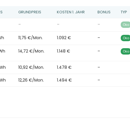
IS
GRUNDPREIS
KOSTEN 1. JAHR
BONUS
TYP
–
–
–
Öko
Wh
11,75 €/Mon.
1.092 €
–
Öko
kWh
14,72 €/Mon.
1.148 €
–
Öko
kWh
10,92 €/Mon.
1.478 €
–
kWh
12,26 €/Mon.
1.494 €
–