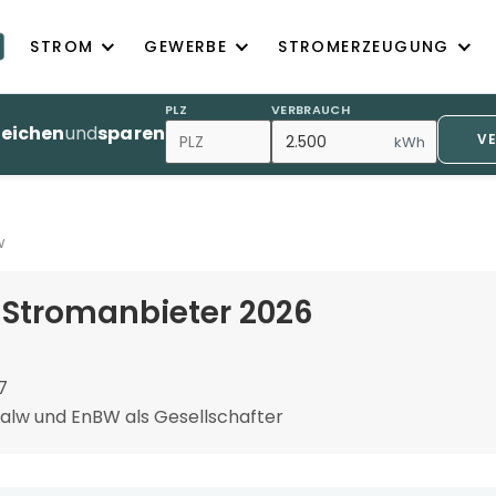
STROM
GEWERBE
STROMERZEUGUNG
PLZ
VERBRAUCH
leichen
und
sparen
V
kWh
w
 Stromanbieter 2026
7
alw und EnBW als Gesellschafter