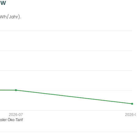
lw
kWh/Jahr).