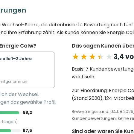
hrungen
ren Wechsel-Score, die datenbasierte Bewertung nach fün
 Ihre Erfahrung zählt: Als Kunde können Sie Energie Cal
 Energie Calw?
Das sagen Kunden über
★★★★★
★★★★★
3,4 vo
 alle 1–2 Jahre
Basis: 7 Kundenbewertung
wechseln.
n mitgenommen
Zur Einordnung: Energie C
sich der Wechsel.
(Stand 2020), 124 Mitarbeit
gen das gewählte Profil.
Bewertungsstand: 04.08.2026, 
98,2
Kundenbewertungen, keine red
ertungen)
87,5
Sind oder waren Sie Ku