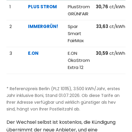
Beliebteste Tarife beim Anbieterwechsel; Referenzpreise fü
1
PLUS STROM
PlusStrom
30,76
ct/kWh
GRÜNFAIR
2
IMMERGRÜN!
Spar
33,63
ct/kWh
Smart
FairMax
3
E.ON
E.ON
30,59
ct/kWh
ÖkoStrom
Extra 12
* Referenzpreis Berlin (PLZ 10115), 3.500 kWh/Jahr, erstes
Jahr inklusive Boni, Stand 01.07.2026. Ob diese Tarife an
Ihrer Adresse verfügbar und wirklich günstiger als hev
sind, hängt von Ihrer Postleitzahl ab.
Der Wechsel selbst ist kostenlos, die Kündigung
übernimmt der neue Anbieter, und eine