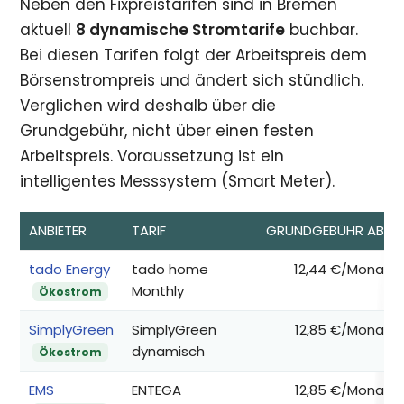
Neben den Fixpreistarifen sind in Bremen
aktuell
8 dynamische Stromtarife
buchbar.
Bei diesen Tarifen folgt der Arbeitspreis dem
Börsenstrompreis und ändert sich stündlich.
Verglichen wird deshalb über die
Grundgebühr, nicht über einen festen
Arbeitspreis. Voraussetzung ist ein
intelligentes Messsystem (Smart Meter).
ANBIETER
TARIF
GRUNDGEBÜHR AB*
tado Energy
tado home
12,44 €/Monat
Monthly
Ökostrom
SimplyGreen
SimplyGreen
12,85 €/Monat
dynamisch
Ökostrom
EMS
ENTEGA
12,85 €/Monat