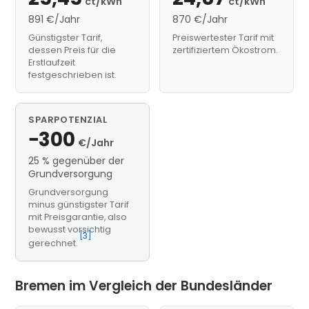
ct/kWh
ct/kWh
891 €/Jahr
870 €/Jahr
Günstigster Tarif,
Preiswertester Tarif mit
dessen Preis für die
zertifiziertem Ökostrom.
Erstlaufzeit
festgeschrieben ist.
SPARPOTENZIAL
−300
€/Jahr
25 % gegenüber der
Grundversorgung
Grundversorgung
minus günstigster Tarif
mit Preisgarantie, also
bewusst vorsichtig
[3]
gerechnet.
Bremen im Vergleich der Bundesländer