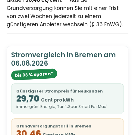
aktuell
30,46 ct/kWh
.
Aus der
Grundversorgung können Sie mit einer Frist
von zwei Wochen jederzeit zu einem
günstigeren Anbieter wechseln (§ 36 EnWG).
Stromvergleich in Bremen am
06.08.2026
bis 33 % sparen*
Günstigster Strompreis für Neukunden
29,70
Cent pro kWh
immergrün! Energie, Tarif „Spar Smart FairMax"
Grundversorgungstarif in Bremen
30,46
Cent pro kWh