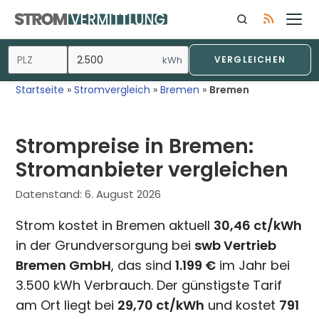
Zum
Inhalt
springen
kWh
VERGLEICHEN
Startseite
»
Stromvergleich
»
Bremen
»
Bremen
Strompreise in Bremen:
Stromanbieter vergleichen
Datenstand:
6. August 2026
Strom kostet in Bremen aktuell
30,46 ct/kWh
in der Grundversorgung bei
swb Vertrieb
Bremen GmbH
, das sind
1.199 €
im Jahr bei
3.500 kWh Verbrauch. Der günstigste Tarif
am Ort liegt bei
29,70 ct/kWh
und kostet
791