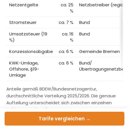
Netzentgelte
ca. 25
Netzbetreiber (regiona
%
Stromsteuer
ca. 7 %
Bund
Umsatzsteuer (19
ca. 16
Bund
%)
%
Konzessionsabgabe
ca. 6 %
Gemeinde Bremen
KWK-Umlage,
ca. 6 %
Bund/
Offshore, §19-
Übertragungsnetzbetr
Umlage
Anteile gemäß BDEW/Bundesnetzagentur,
durchschnittliche Verteilung 2025/2026. Die genaue
Aufteilung unterscheidet sich zwischen einzelnen
Anbietern und Tarifen.
Tarife
vergleichen →