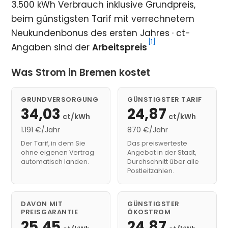
3.500 kWh Verbrauch inklusive Grundpreis,
beim günstigsten Tarif mit verrechnetem
Neukundenbonus des ersten Jahres · ct-
[1]
Angaben sind der
Arbeitspreis
Was Strom in Bremen kostet
GRUNDVERSORGUNG
GÜNSTIGSTER TARIF
34,03
24,87
ct/kWh
ct/kWh
1.191 €/Jahr
870 €/Jahr
Der Tarif, in dem Sie
Das preiswerteste
ohne eigenen Vertrag
Angebot in der Stadt,
automatisch landen.
Durchschnitt über alle
Postleitzahlen.
DAVON MIT
GÜNSTIGSTER
PREISGARANTIE
ÖKOSTROM
25,45
24,87