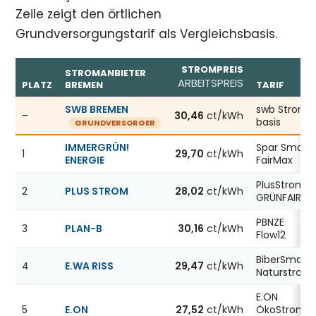
Zeile zeigt den örtlichen
Grundversorgungstarif als Vergleichsbasis.
STROMPREIS
STROMANBIETER
ARBEITSPREIS
PLATZ
BREMEN
TARIF
Günstigste Stromanbieter in Bremen, Stand 06.08.2026; 
SWB BREMEN
swb Strom
–
30,46
ct/kWh
basis
GRUNDVERSORGER
IMMERGRÜN!
Spar Smart
1
29,70
ct/kWh
ENERGIE
FairMax
PlusStrom
2
PLUS STROM
28,02
ct/kWh
GRÜNFAIR
PBNZE
3
PLAN-B
30,16
ct/kWh
Flow12
BiberSmart
4
E.WA RISS
29,47
ct/kWh
Naturstrom
E.ON
5
E.ON
27,52
ct/kWh
ÖkoStrom