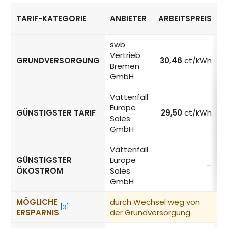
TARIF-KATEGORIE
ANBIETER
ARBEITSPREIS
Strompreise in Bremen nach Tarif-Kategorie
swb
Vertrieb
GRUNDVERSORGUNG
30,46
ct/kWh
Bremen
GmbH
Vattenfall
Europe
GÜNSTIGSTER TARIF
29,50
ct/kWh
Sales
GmbH
Vattenfall
GÜNSTIGSTER
Europe
–
ÖKOSTROM
Sales
GmbH
MÖGLICHE
durch Wechsel weg von
−
[3]
ERSPARNIS
der Grundversorgung