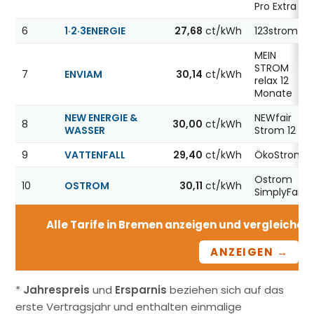
Pro Extra 12
6
1·2·3ENERGIE
27,68
ct/kWh
123strom
MEIN
STROM
7
ENVIAM
30,14
ct/kWh
relax 12
Monate
NEW ENERGIE &
NEWfair
8
30,00
ct/kWh
WASSER
Strom 12
9
VATTENFALL
29,40
ct/kWh
ÖkoStrom12
Ostrom
10
OSTROM
30,11
ct/kWh
SimplyFair
Alle Tarife in Bremen anzeigen und vergleichen –
ANZEIGEN →
*
Jahrespreis
und
Ersparnis
beziehen sich auf das
erste Vertragsjahr und enthalten einmalige