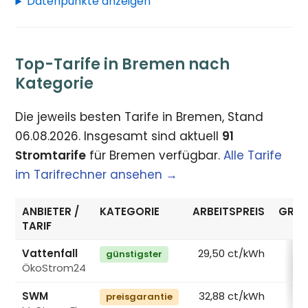
Datenpunkte anzeigen
Top-Tarife in Bremen nach
Kategorie
Die jeweils besten Tarife in Bremen, Stand
06.08.2026. Insgesamt sind aktuell
91
Stromtarife
für Bremen verfügbar.
Alle Tarife
im Tarifrechner ansehen →
ANBIETER /
KATEGORIE
ARBEITSPREIS
GRUN
TARIF
Vattenfall
29,50 ct/kWh
günstigster
ÖkoStrom24
€
SWM
32,88 ct/kWh
preisgarantie