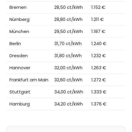
Bremen
28,50 ct/kWh
1.152 €
Nürnberg
28,80 ct/kWh
1.211 €
München
29,50 ct/kWh
1.187 €
Berlin
31,70 ct/kWh
1.240 €
Dresden
31,80 ct/kWh
1.232 €
Hannover
32,00 ct/kWh
1.263 €
Frankfurt am Main
32,60 ct/kWh
1.272 €
Stuttgart
34,00 ct/kWh
1.333 €
Hamburg
34,20 ct/kWh
1.376 €