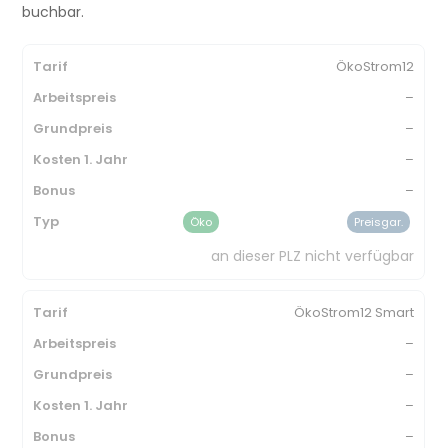
buchbar.
ÖkoStrom12
–
–
–
–
Öko
Preisgar.
an dieser PLZ nicht verfügbar
ÖkoStrom12 Smart
–
–
–
–