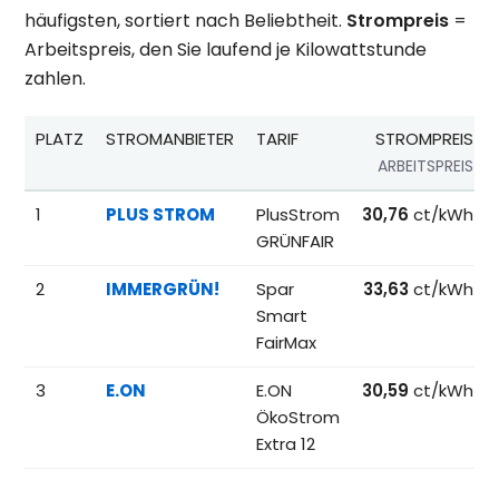
häufigsten, sortiert nach Beliebtheit.
Strompreis
=
Arbeitspreis, den Sie laufend je Kilowattstunde
zahlen.
PLATZ
STROMANBIETER
TARIF
STROMPREIS
ARBEITSPREIS
Beliebteste Tarife beim Anbieterwechsel; Referenzpreise fü
1
PLUS STROM
PlusStrom
30,76
ct/kWh
GRÜNFAIR
2
IMMERGRÜN!
Spar
33,63
ct/kWh
Smart
FairMax
3
E.ON
E.ON
30,59
ct/kWh
ÖkoStrom
Extra 12