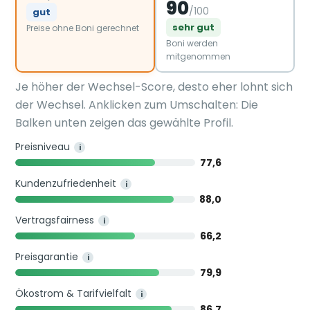
90
/100
gut
sehr gut
Preise ohne Boni gerechnet
Boni werden
mitgenommen
Je höher der Wechsel-Score, desto eher lohnt sich
der Wechsel. Anklicken zum Umschalten: Die
Balken unten zeigen das gewählte Profil.
Preisniveau
i
77,6
Kundenzufriedenheit
i
88,0
Vertragsfairness
i
66,2
Preisgarantie
i
79,9
Ökostrom & Tarifvielfalt
i
86,7