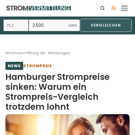
Zum
Inhalt
springen
kWh
VERGLEICHEN
stromvermittlung.de
›
Meldungen
NEWS
STROMPREIS
Hamburger Strompreise
sinken: Warum ein
Strompreis-Vergleich
trotzdem lohnt