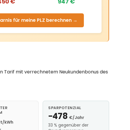
450 €
947 €
arnis für meine PLZ berechnen →
sten Tarif mit verrechnetem Neukundenbonus des
TER
SPARPOTENZIAL
M
−478
€/Jahr
ct/kWh
33 % gegenüber der
r