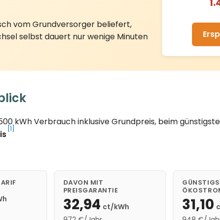
1.
sch vom Grundversorger beliefert,
Ersp
hsel selbst dauert nur wenige Minuten
blick
3.500 kWh Verbrauch inklusive Grundpreis, beim günstig
[1]
is
ARIF
DAVON MIT
GÜNSTIGS
PREISGARANTIE
ÖKOSTRO
Wh
32,94
31,10
ct/kWh
972 €/Jahr
948 €/Jah