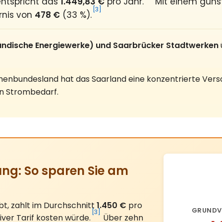
ntspricht das
1.449,83 €
pro Jahr.
Mit einem günst
[3]
rnis von
478 €
(33 %).
ländische Energiewerke) und Saarbrücker Stadtwerken
chenbundesland hat das Saarland eine konzentrierte Verso
en Strombedarf.
ng: So sparen Sie am
bt, zahlt im Durchschnitt
1.450 €
pro
GRUNDV
[3]
iver Tarif kosten würde.
Über zehn