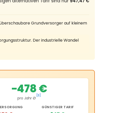
igen alternativen Tarif sind nur
947,47 €
überschaubare Grundversorger auf kleinem
rgungsstruktur. Der industrielle Wandel
−478 €
[3]
pro Jahr Ø
ERSORGUNG
GÜNSTIGER TARIF