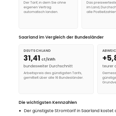
Der Tarif, in dem Sie ohne
Das preiswertest
eigenen Vertrag
im Land, Durchsch
automatisch landen.
alle Postleitzahlen
Saarland im Vergleich der Bundesländer
DEUTSCHLAND
ABWEI
31,41
+5,
ct/kWh
bundesweiter Durchschnitt
teurer 
Arbeitspreis des günstigsten Tarifs,
Gemesse
gemittelt über alle 16 Bundesländer.
günstigs
Grundve
Die wichtigsten Kennzahlen
Der günstigste Stromtarif in Saarland kostet 