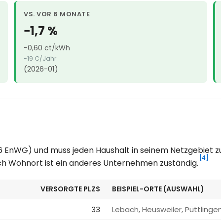
VS. VOR 6 MONATE
−1,7 %
−0,60 ct/kWh
−19 €/Jahr
(2026-01)
36 EnWG) und muss jeden Haushalt in seinem Netzgebiet z
[4]
ach Wohnort ist ein anderes Unternehmen zuständig.
VERSORGTE PLZS
BEISPIEL-ORTE (AUSWAHL)
33
Lebach, Heusweiler, Püttling