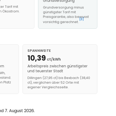
Grundversorgung
er Tarif mit
Grundversorgung minus
em Ökostrom.
günstigster Tarif mit
Preisgarantie, also bewusst
[3]
vorsichtig gerechnet.
SPANNWEITE
10,39
ct/kWh
ern
Arbeitspreis zwischen günstigster
und teuerster Stadt
Wh,
esland.
Dillingen (27,95 ct) bis Bexbach (38,40
n Platz
ct), verglichen über 52 Orte mit
eigener Vergleichsseite.
d 7. August 2026.