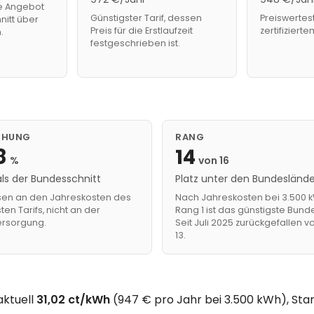
e Angebot
Günstigster Tarif, dessen
Preiswertest
nitt über
Preis für die Erstlaufzeit
zertifiziert
.
festgeschrieben ist.
CHUNG
RANG
8
14
%
von 16
als der Bundesschnitt
Platz unter den Bundesländ
n an den Jahreskosten des
Nach Jahreskosten bei 3.500 k
ten Tarifs, nicht an der
Rang 1 ist das günstigste Bund
rsorgung.
Seit Juli 2025 zurückgefallen vo
13.
aktuell
31,02 ct/kWh
(947 € pro Jahr bei 3.500 kWh), Stan