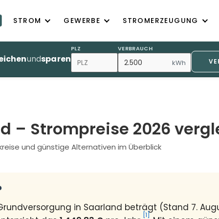
STROM
GEWERBE
STROMERZEUGUNG
PLZ
VERBRAUCH
eichen
und
sparen
VE
kWh
d – Strompreise 2026 vergl
kreise und günstige Alternativen im Überblick
?
r Grundversorgung in Saarland beträgt (Stand 7. Au
[1]