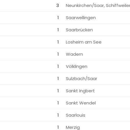
3
Neunkirchen/Saar, Schiffweile
1
Saarwellingen
1
Saarbrücken
1
Losheim am See
1
Wadern
1
Völklingen
1
Sulzbach/Saar
1
Sankt Ingbert
1
Sankt Wendel
1
Saarlouis
1
Merzig