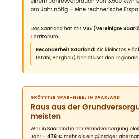
einem Jahresverbrauch von 3.500 kWh e
pro Jahr nötig – eine rechnerische Erspa
Das Saarland hat mit
VSE (Vereinigte Saar
Territorium.
Besonderheit Saarland:
Als kleinstes Flä
(Stahl, Bergbau) beeinflusst den regional
GRÖSSTER SPAR-HEBEL IN SAARLAND
Raus aus der Grundversorgu
meisten
Wer in Saarland in der Grundversorgung blei
Jahr –
478 €
mehr als ein günstiger alternat