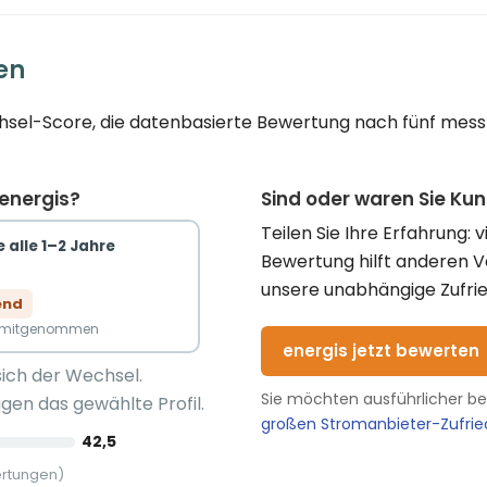
en
chsel-Score, die datenbasierte Bewertung nach fünf messba
 energis?
Sind oder waren Sie Ku
Teilen Sie Ihre Erfahrung: 
 alle 1–2 Jahre
Bewertung hilft anderen 
unsere unabhängige Zufrie
end
n mitgenommen
energis jetzt bewerten
sich der Wechsel.
Sie möchten ausführlicher b
gen das gewählte Profil.
großen Stromanbieter-Zufri
42,5
ertungen)