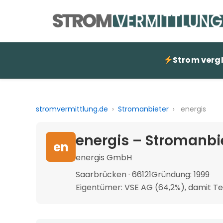
Strom verg
stromvermittlung.de
›
Stromanbieter
›
energis
energis – Stromanbi
en
energis GmbH
Saarbrücken · 66121
Gründung: 1999
Eigentümer: VSE AG (64,2%), damit Te