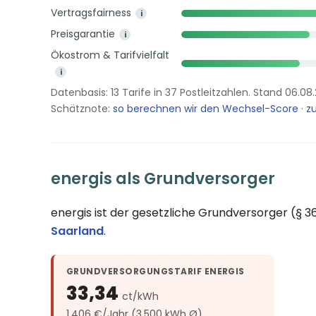
Vertragsfairness
i
Preisgarantie
i
Ökostrom & Tarifvielfalt
i
Datenbasis: 13 Tarife in 37 Postleitzahlen. Stand 06.08
Schätznote:
so berechnen wir den Wechsel-Score
·
zu
energis als Grundversorger
energis ist der gesetzliche Grundversorger (§ 
Saarland
.
GRUNDVERSORGUNGSTARIF ENERGIS
33,34
ct/kWh
1.406 €/Jahr (3.500 kWh Ø)