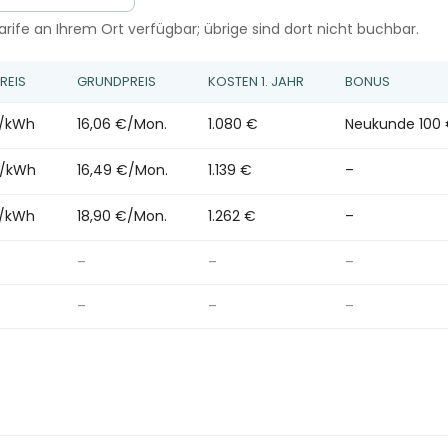
rife an Ihrem Ort verfügbar; übrige sind dort nicht buchbar.
REIS
GRUNDPREIS
KOSTEN 1. JAHR
BONUS
t/kWh
16,06 €/Mon.
1.080 €
Neukunde 100
t/kWh
16,49 €/Mon.
1.139 €
–
t/kWh
18,90 €/Mon.
1.262 €
–
–
–
–
–
–
–