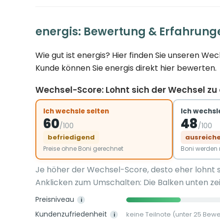
energis: Bewertung & Erfahrung
Wie gut ist energis? Hier finden Sie unseren We
Kunde können Sie energis direkt hier bewerten.
Wechsel-Score: Lohnt sich der Wechsel zu
Ich wechsle selten
Ich wechsle
60
48
/100
/100
befriedigend
ausreich
Preise ohne Boni gerechnet
Boni werde
Je höher der Wechsel-Score, desto eher lohnt 
Anklicken zum Umschalten: Die Balken unten zei
Preisniveau
i
Kundenzufriedenheit
keine Teilnote (unter 25 Bew
i