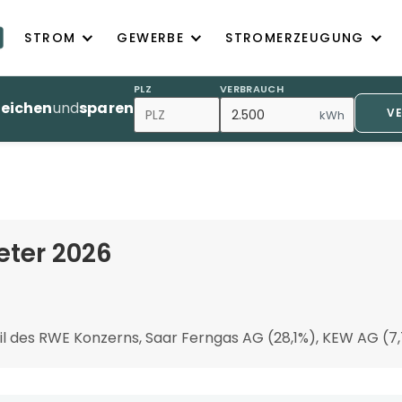
STROM
GEWERBE
STROMERZEUGUNG
PLZ
VERBRAUCH
leichen
und
sparen
V
kWh
eter 2026
il des RWE Konzerns, Saar Ferngas AG (28,1%), KEW AG (7