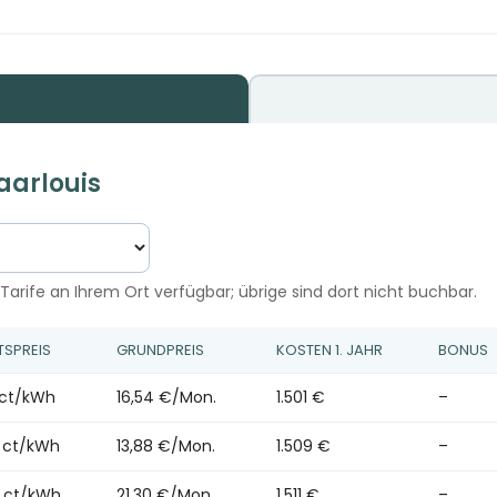
aarlouis
Tarife an Ihrem Ort verfügbar; übrige sind dort nicht buchbar.
TSPREIS
GRUNDPREIS
KOSTEN 1. JAHR
BONUS
 ct/kWh
16,54 €/Mon.
1.501 €
–
5 ct/kWh
13,88 €/Mon.
1.509 €
–
6 ct/kWh
21,30 €/Mon.
1.511 €
–