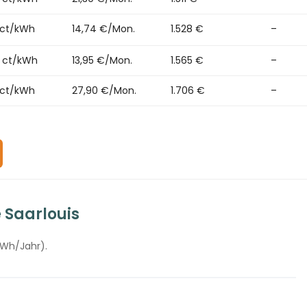
 ct/kWh
14,74 €/Mon.
1.528 €
–
3 ct/kWh
13,95 €/Mon.
1.565 €
–
 ct/kWh
27,90 €/Mon.
1.706 €
–
 Saarlouis
kWh/Jahr).