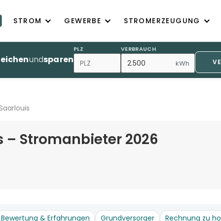
STROM
GEWERBE
STROMERZEUGUNG
PLZ
VERBRAUCH
leichen
und
sparen
V
kWh
Saarlouis
s – Stromanbieter 2026
Bewertung & Erfahrungen
Grundversorger
Rechnung zu h