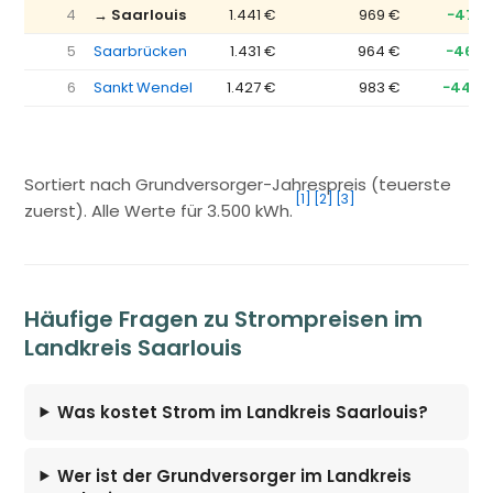
4
→ Saarlouis
1.441 €
969 €
−472 
5
Saarbrücken
1.431 €
964 €
−467 
6
Sankt Wendel
1.427 €
983 €
−444 
Sortiert nach Grundversorger-Jahrespreis (teuerste
[1]
[2]
[3]
zuerst). Alle Werte für 3.500 kWh.
Häufige Fragen zu Strompreisen im
Landkreis Saarlouis
Was kostet Strom im Landkreis Saarlouis?
Wer ist der Grundversorger im Landkreis