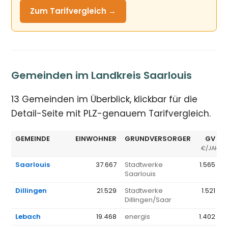
Zum Tarifvergleich →
Gemeinden im Landkreis Saarlouis
13 Gemeinden im Überblick, klickbar für die
Detail-Seite mit PLZ-genauem Tarifvergleich.
GEMEINDE
EINWOHNER
GRUNDVERSORGER
GV Ø
€/JAHR
Saarlouis
37.667
Stadtwerke
1.565 €
Saarlouis
Dillingen
21.529
Stadtwerke
1.521 €
Dillingen/Saar
Lebach
19.468
energis
1.402 €