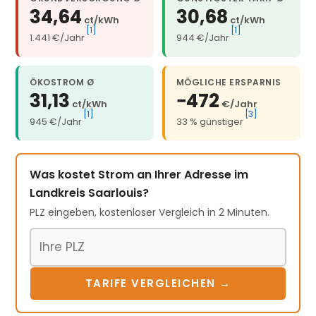
34,64
30,68
ct/kWh
ct/kWh
[1]
[1]
1.441 €/Jahr
944 €/Jahr
ÖKOSTROM Ø
MÖGLICHE ERSPARNIS
31,13
−472
ct/kWh
€/Jahr
[1]
[3]
945 €/Jahr
33 % günstiger
Was kostet Strom an Ihrer Adresse im
Landkreis Saarlouis?
PLZ eingeben, kostenloser Vergleich in 2 Minuten.
Postleitzahl
TARIFE VERGLEICHEN →