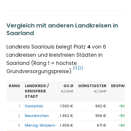
Vergleich mit anderen Landkreisen in
Saarland
Landkreis Saarlouis belegt Platz
4
von 6
Landkreisen und kreisfreien Städten in
Saarland (Rang 1 = höchste
[1]
[2]
Grundversorgungspreise).
RANG
LANDKREIS /
GV Ø
GÜNSTIGSTER
ERSPARNI
KREISFREIE
€/JAHR
€/JAHR
STADT
1
Saarpfalz
1.500 €
992 €
−508 
2
Neunkirchen
1.462 €
956 €
−505 
3
Merzig-Wadern
1.459 €
971 €
−488 