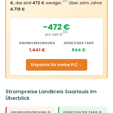
[3]
€
, das sind
472 €
weniger.
Über zehn Jahre:
4.719 €
.
−472 €
[3]
pro Jahr Ø
GRUNDVERSORGUNG
GÜNSTIGER TARIF
1.441 €
944 €
Ersparnis für meine PLZ →
Strompreise Landkreis Saarlouis im
Überblick
GRUNDVERSORGUNG Ø
GÜNSTIGSTER TARIF Ø