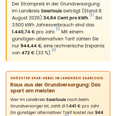
Der Strompreis in der Grundversorgung
im Landkreis
Saarlouis
beträgt (Stand 8.
[2]
August 2026)
34,64 Cent pro kWh
.
Bei
3.500 kWh Jahresverbrauch sind das
[1]
1.440,74 €
pro Jahr.
Mit einem
günstigen alternativen Tarif zahlen Sie
nur
944,44 €
, eine rechnerische Ersparnis
[3]
von
472 €
(33 %).
GRÖSSTER SPAR-HEBEL IM LANDKREIS SAARLOUIS
Raus aus der Grundversorgung: Das
spart am meisten
Wer im Landkreis
Saarlouis
noch beim
Grundversorger ist, zahlt Ø
1.441 €
pro Jahr.
Ein günstiger alternativer Tarif kostet nur
944