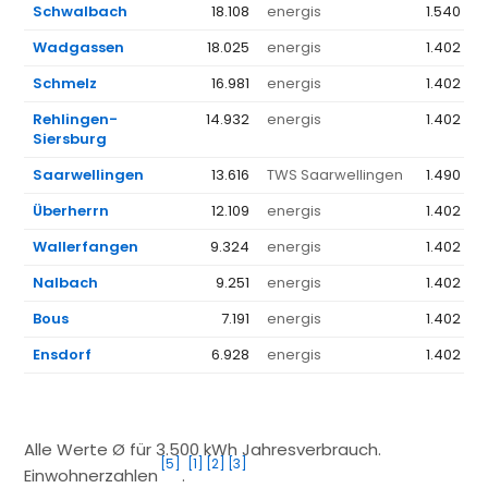
Schwalbach
18.108
energis
1.540 €
Wadgassen
18.025
energis
1.402 €
Schmelz
16.981
energis
1.402 €
Rehlingen-
14.932
energis
1.402 €
Siersburg
Saarwellingen
13.616
TWS Saarwellingen
1.490 €
Überherrn
12.109
energis
1.402 €
Wallerfangen
9.324
energis
1.402 €
Nalbach
9.251
energis
1.402 €
Bous
7.191
energis
1.402 €
Ensdorf
6.928
energis
1.402 €
Alle Werte Ø für 3.500 kWh Jahresverbrauch.
[5]
[1]
[2]
[3]
Einwohnerzahlen
.