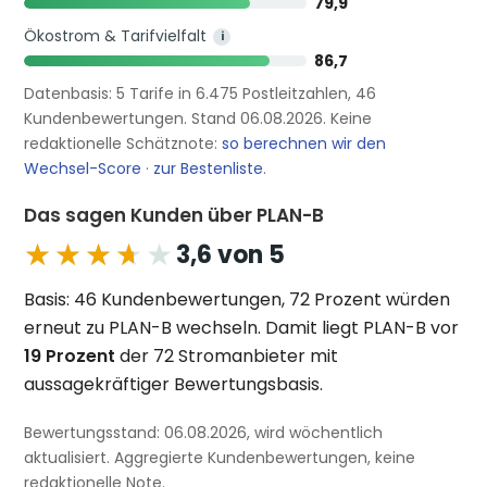
79,9
Ökostrom & Tarifvielfalt
i
86,7
Datenbasis: 5 Tarife in 6.475 Postleitzahlen, 46
Kundenbewertungen. Stand 06.08.2026. Keine
redaktionelle Schätznote:
so berechnen wir den
Wechsel-Score
·
zur Bestenliste
.
Das sagen Kunden über PLAN-B
★★★★★
★★★★★
3,6 von 5
Basis: 46 Kundenbewertungen, 72 Prozent würden
erneut zu PLAN-B wechseln. Damit liegt PLAN-B vor
19 Prozent
der 72 Stromanbieter mit
aussagekräftiger Bewertungsbasis.
Bewertungsstand: 06.08.2026, wird wöchentlich
aktualisiert. Aggregierte Kundenbewertungen, keine
redaktionelle Note.