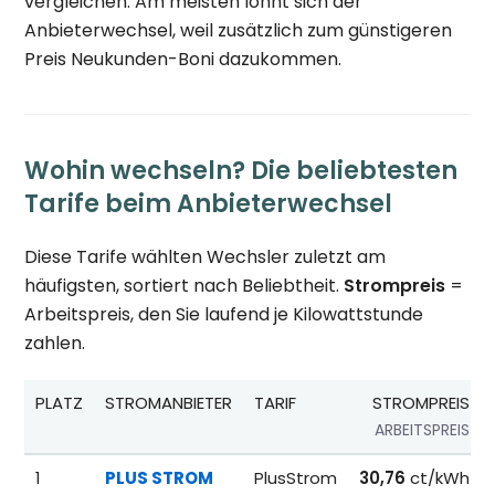
vergleichen. Am meisten lohnt sich der
Anbieterwechsel, weil zusätzlich zum günstigeren
Preis Neukunden-Boni dazukommen.
Wohin wechseln? Die beliebtesten
Tarife beim Anbieterwechsel
Diese Tarife wählten Wechsler zuletzt am
häufigsten, sortiert nach Beliebtheit.
Strompreis
=
Arbeitspreis, den Sie laufend je Kilowattstunde
zahlen.
PLATZ
STROMANBIETER
TARIF
STROMPREIS
ARBEITSPREIS
Beliebteste Tarife beim Anbieterwechsel; Referenzpreise fü
1
PLUS STROM
PlusStrom
30,76
ct/kWh