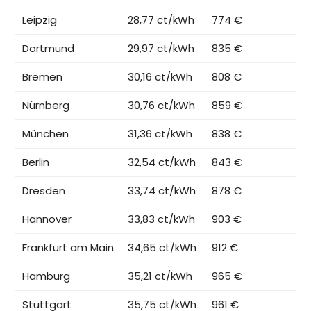
Leipzig
28,77 ct/kWh
774 €
Dortmund
29,97 ct/kWh
835 €
Bremen
30,16 ct/kWh
808 €
Nürnberg
30,76 ct/kWh
859 €
München
31,36 ct/kWh
838 €
Berlin
32,54 ct/kWh
843 €
Dresden
33,74 ct/kWh
878 €
Hannover
33,83 ct/kWh
903 €
Frankfurt am Main
34,65 ct/kWh
912 €
Hamburg
35,21 ct/kWh
965 €
Stuttgart
35,75 ct/kWh
961 €