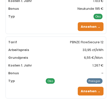
1.103 €
Neukunde 195 €
Öko
Ansehen →
PBNZE FlowSecure 12
33,95 ct/kWh
6,55 €/Mon.
1.267 €
–
Öko
Preisgar.
Ansehen →