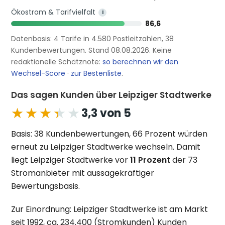
Ökostrom & Tarifvielfalt
i
86,6
Datenbasis: 4 Tarife in 4.580 Postleitzahlen, 38
Kundenbewertungen. Stand 08.08.2026. Keine
redaktionelle Schätznote:
so berechnen wir den
Wechsel-Score
·
zur Bestenliste
.
Das sagen Kunden über Leipziger Stadtwerke
★★★★★
★★★★★
3,3 von 5
Basis: 38 Kundenbewertungen, 66 Prozent würden
erneut zu Leipziger Stadtwerke wechseln. Damit
liegt Leipziger Stadtwerke vor
11 Prozent
der 73
Stromanbieter mit aussagekräftiger
Bewertungsbasis.
Zur Einordnung: Leipziger Stadtwerke ist am Markt
seit 1992, ca. 234.400 (Stromkunden) Kunden