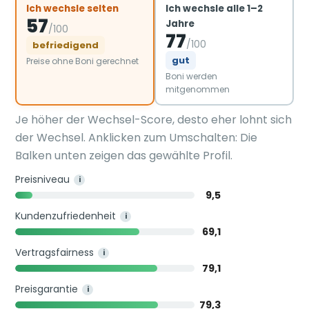
Ich wechsle selten
Ich wechsle alle 1–2
57
Jahre
/100
77
/100
befriedigend
gut
Preise ohne Boni gerechnet
Boni werden
mitgenommen
Je höher der Wechsel-Score, desto eher lohnt sich
der Wechsel. Anklicken zum Umschalten: Die
Balken unten zeigen das gewählte Profil.
Preisniveau
i
9,5
Kundenzufriedenheit
i
69,1
Vertragsfairness
i
79,1
Preisgarantie
i
79,3