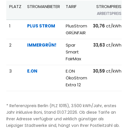
PLATZ
STROMANBIETER
TARIF
STROMPREIS
ARBEITSPREIS
Beliebteste Tarife beim Anbieterwechsel; Referenzpreise fü
1
PLUS STROM
PlusStrom
30,76
ct/kWh
GRÜNFAIR
2
IMMERGRÜN!
Spar
33,63
ct/kWh
Smart
FairMax
3
E.ON
E.ON
30,59
ct/kWh
ÖkoStrom
Extra 12
* Referenzpreis Berlin (PLZ 10115), 3.500 kWh/Jahr, erstes
Jahr inklusive Boni, Stand 01.07.2026. Ob diese Tarife an
Ihrer Adresse verfügbar und wirklich günstiger als
Leipziger Stadtwerke sind, hängt von Ihrer Postleitzahl ab.