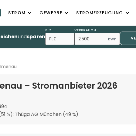
STROM
GEWERBE
STROMERZEUGUNG
PLZ
VERBRAUCH
leichen
und
sparen
V
kWh
 Ilmenau
menau – Stromanbieter 2026
994
 (51 %); Thüga AG München (49 %)