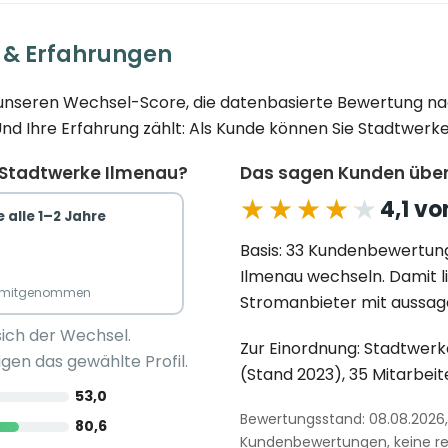
 & Erfahrungen
e unseren Wechsel-Score, die datenbasierte Bewertung na
 Ihre Erfahrung zählt: Als Kunde können Sie Stadtwerke
 Stadtwerke Ilmenau?
Das sagen Kunden über
★★★★★
★★★★★
4,1 vo
 alle 1–2 Jahre
Basis: 33 Kundenbewertun
Ilmenau wechseln. Damit l
n mitgenommen
Stromanbieter mit aussag
sich der Wechsel.
Zur Einordnung: Stadtwerke
gen das gewählte Profil.
(Stand 2023), 35 Mitarbeit
53,0
Bewertungsstand: 08.08.2026, 
80,6
Kundenbewertungen, keine red