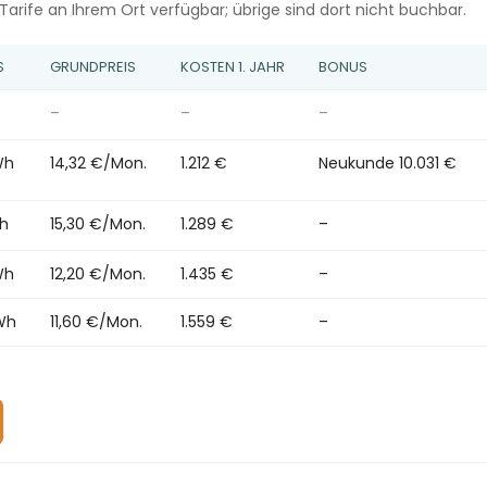
arife an Ihrem Ort verfügbar; übrige sind dort nicht buchbar.
S
GRUNDPREIS
KOSTEN 1. JAHR
BONUS
–
–
–
Wh
14,32 €/Mon.
1.212 €
Neukunde 10.031 €
Wh
15,30 €/Mon.
1.289 €
–
Wh
12,20 €/Mon.
1.435 €
–
Wh
11,60 €/Mon.
1.559 €
–