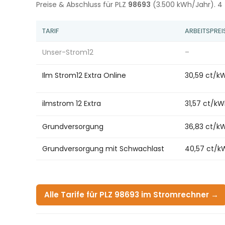
Preise & Abschluss für PLZ
98693
(3.500 kWh/Jahr). 4 T
TARIF
ARBEITSPREI
Unser-Strom12
–
Ilm Strom12 Extra Online
30,59 ct/k
ilmstrom 12 Extra
31,57 ct/k
Grundversorgung
36,83 ct/k
Grundversorgung mit Schwachlast
40,57 ct/k
Alle Tarife für PLZ 98693 im Stromrechner →