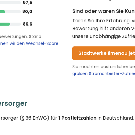
57,5
Sind oder waren Sie Ku
80,0
Teilen Sie Ihre Erfahrung: 
86,6
Bewertung hilft anderen 
unsere unabhängige Zufrie
enbewertungen. Stand
hnen wir den Wechsel-Score
·
Stadtwerke Ilmenau je
Sie möchten ausführlicher b
großen Stromanbieter-Zufri
ersorger
ersorger (§ 36 EnWG) für
1 Postleitzahlen
in Deutschland.