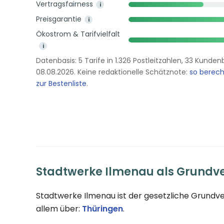
Vertragsfairness
i
Preisgarantie
i
Ökostrom & Tarifvielfalt
i
Datenbasis: 5 Tarife in 1.326 Postleitzahlen, 33 Kund
08.08.2026. Keine redaktionelle Schätznote:
so berec
zur Bestenliste
.
Stadtwerke Ilmenau als Grundv
Stadtwerke Ilmenau ist der gesetzliche Grundv
allem über:
Thüringen
.