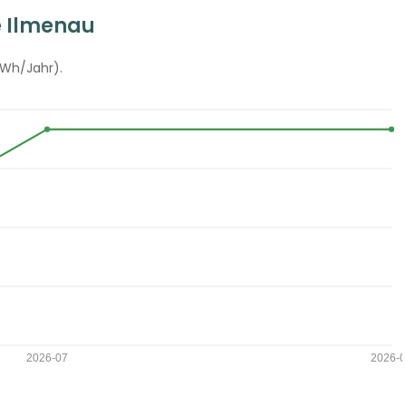
e Ilmenau
kWh/Jahr).