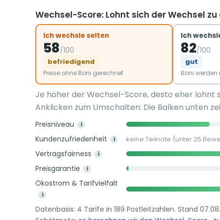
Wechsel-Score: Lohnt sich der Wechsel z
Ich wechsle selten
Ich wechsle
58
82
/100
/100
befriedigend
gut
Preise ohne Boni gerechnet
Boni werde
Je höher der Wechsel-Score, desto eher lohnt 
Anklicken zum Umschalten: Die Balken unten zei
Preisniveau
i
Kundenzufriedenheit
keine Teilnote (unter 25 Bew
i
Vertragsfairness
i
Preisgarantie
i
Ökostrom & Tarifvielfalt
i
Datenbasis: 4 Tarife in 189 Postleitzahlen. Stand 07.08