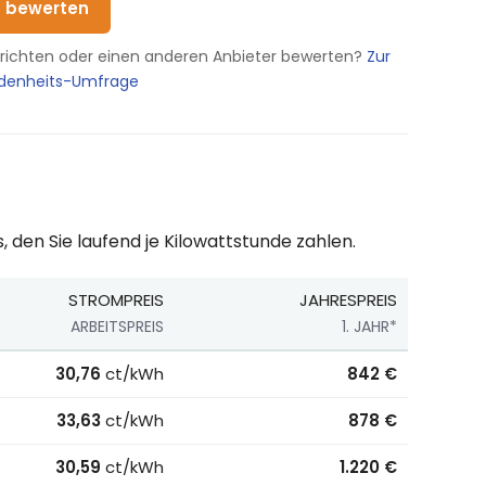
t bewerten
erichten oder einen anderen Anbieter bewerten?
Zur
edenheits-Umfrage
, den Sie laufend je Kilowattstunde zahlen.
STROMPREIS
JAHRESPREIS
ARBEITSPREIS
1. JAHR*
klusive Boni, Stand 01.07.2026.
30,76
ct/kWh
842 €
33,63
ct/kWh
878 €
30,59
ct/kWh
1.220 €