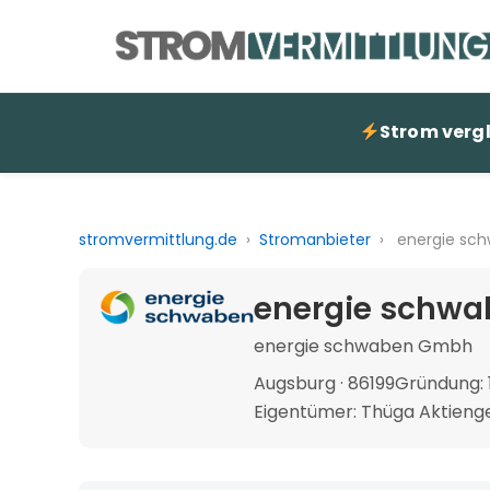
Strom verg
stromvermittlung.de
›
Stromanbieter
›
energie sc
energie schwa
energie schwaben Gmbh
Augsburg · 86199
Gründung: 
Eigentümer: Thüga Aktienge