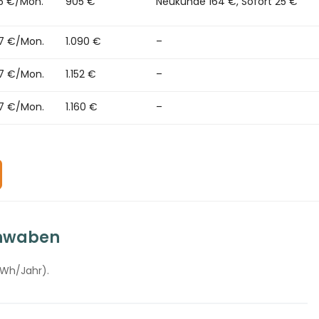
85 €/Mon.
905 €
Neukunde 164 €, Sofort 25 €
47 €/Mon.
1.090 €
–
47 €/Mon.
1.152 €
–
47 €/Mon.
1.160 €
–
chwaben
kWh/Jahr).