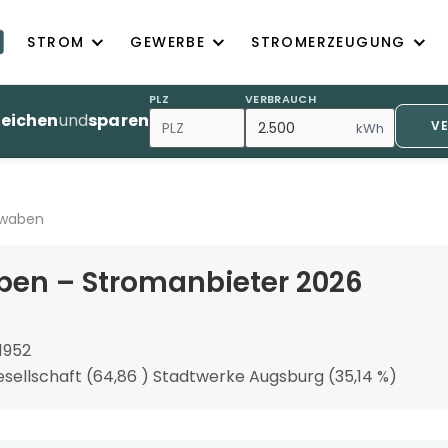
STROM
GEWERBE
STROMERZEUGUNG
PLZ
VERBRAUCH
leichen
und
sparen
V
kWh
hwaben
ben – Stromanbieter 2026
1952
sellschaft (64,86 ) Stadtwerke Augsburg (35,14 %)