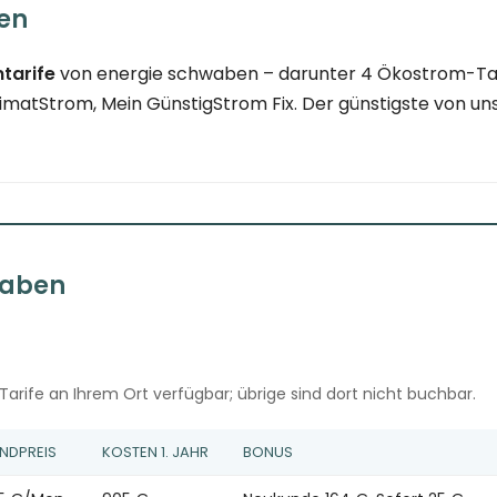
en
tarife
von energie schwaben – darunter 4 Ökostrom-Tari
tStrom, Mein GünstigStrom Fix. Der günstigste von uns e
waben
arife an Ihrem Ort verfügbar; übrige sind dort nicht buchbar.
NDPREIS
KOSTEN 1. JAHR
BONUS