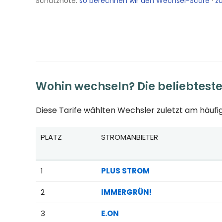
Schätznote:
so berechnen wir den Wechsel-Score
·
zu
Wohin wechseln? Die beliebtest
Diese Tarife wählten Wechsler zuletzt am häufig
PLATZ
STROMANBIETER
Beliebteste Tarife beim Anbieterwechsel; Referenzpr
1
PLUS STROM
2
IMMERGRÜN!
3
E.ON