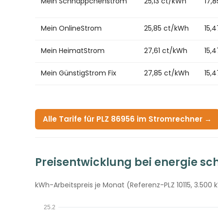
Mein Schnäppchenstrom
25,13 ct/kWh
17,
Mein OnlineStrom
25,85 ct/kWh
15,
Mein HeimatStrom
27,61 ct/kWh
15,
Mein GünstigStrom Fix
27,85 ct/kWh
15,
Alle Tarife für PLZ 86956 im Stromrechner →
Preisentwicklung bei energie s
kWh-Arbeitspreis je Monat (Referenz-PLZ 10115, 3.500 