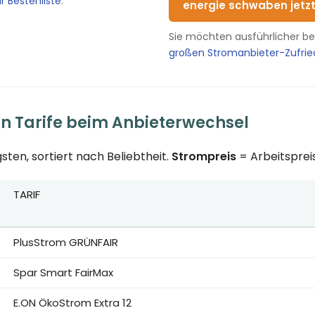
r Bestenliste
.
energie schwaben jetz
Sie möchten ausführlicher b
großen Stromanbieter-Zufri
en Tarife beim Anbieterwechsel
sten, sortiert nach Beliebtheit.
Strompreis
= Arbeitspreis
TARIF
eise für Berlin bei 3.500 kWh Jahresverbrauch, erstes Jahr in
PlusStrom GRÜNFAIR
Spar Smart FairMax
E.ON ÖkoStrom Extra 12