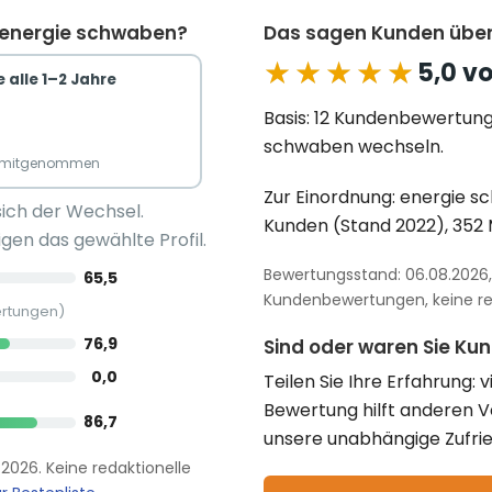
u energie schwaben?
Das sagen Kunden übe
★★★★★
★★★★★
5,0 v
 alle 1–2 Jahre
Basis: 12 Kundenbewertung
schwaben wechseln.
n mitgenommen
Zur Einordnung: energie sc
sich der Wechsel.
Kunden (Stand 2022), 352 M
gen das gewählte Profil.
Bewertungsstand: 06.08.2026, 
65,5
Kundenbewertungen, keine red
ertungen)
76,9
Sind oder waren Sie Ku
0,0
Teilen Sie Ihre Erfahrung: 
Bewertung hilft anderen 
86,7
unsere unabhängige Zufrie
.2026. Keine redaktionelle