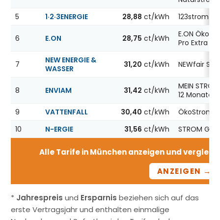
5
1·2·3ENERGIE
28,88
ct/kWh
123strom
E.ON ÖkoSt
6
E.ON
28,75
ct/kWh
Pro Extra 12
NEW ENERGIE &
7
31,20
ct/kWh
NEWfair Str
WASSER
MEIN STROM 
8
ENVIAM
31,42
ct/kWh
12 Monate
9
VATTENFALL
30,40
ct/kWh
ÖkoStrom12
10
N-ERGIE
31,56
ct/kWh
STROM GAR
Alle Tarife in München anzeigen und vergleiche
ANZEIGEN →
*
Jahrespreis
und
Ersparnis
beziehen sich auf das
erste Vertragsjahr und enthalten einmalige