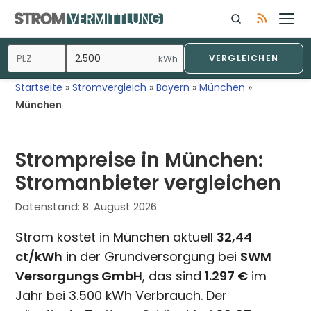
Zum
Inhalt
springen
kWh
VERGLEICHEN
Startseite
»
Stromvergleich
»
Bayern
»
München
»
München
Strompreise in München:
Stromanbieter vergleichen
Datenstand:
8. August 2026
Strom kostet in München aktuell
32,44
ct/kWh
in der Grundversorgung bei
SWM
Versorgungs GmbH
, das sind
1.297 €
im
Jahr bei 3.500 kWh Verbrauch. Der