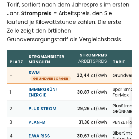
Tarif, sortiert nach dem Jahrespreis im ersten
Jahr.
Strompreis
= Arbeitspreis, den Sie
laufend je Kilowattstunde zahlen. Die erste
Zeile zeigt den örtlichen
Grundversorgungstarif als Vergleichsbasis.
STROMPREIS
STROMANBIETER
ARBEITSPREIS
PLATZ
MÜNCHEN
TARIF
Günstigste Stromanbieter in München, Stand 08.08.2026
SWM
–
32,44
ct/kWh
Grundverso
GRUNDVERSORGER
IMMERGRÜN!
Spar Smart
1
30,87
ct/kWh
ENERGIE
FairMax
PlusStrom
2
PLUS STROM
29,26
ct/kWh
GRÜNFAIR
3
PLAN-B
31,36
ct/kWh
PBNZE Flow1
BiberSmart
4
E.WA RISS
30,67
ct/kWh
Naturstrom