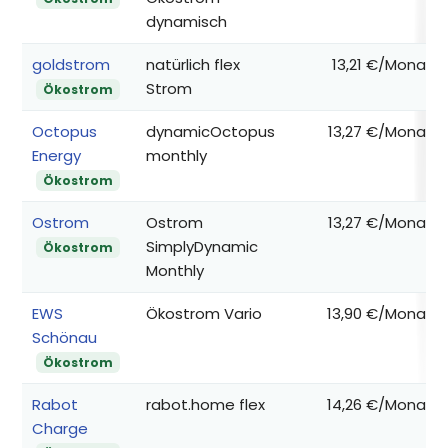
dynamisch
goldstrom
natürlich flex
13,21 €/Monat
Strom
Ökostrom
Octopus
dynamicOctopus
13,27 €/Monat
Energy
monthly
Ökostrom
Ostrom
Ostrom
13,27 €/Monat
SimplyDynamic
Ökostrom
Monthly
EWS
Ökostrom Vario
13,90 €/Monat
Schönau
Ökostrom
Rabot
rabot.home flex
14,26 €/Monat
Charge