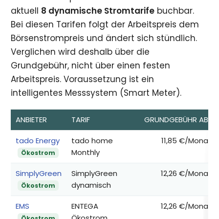
aktuell
8 dynamische Stromtarife
buchbar.
Bei diesen Tarifen folgt der Arbeitspreis dem
Börsenstrompreis und ändert sich stündlich.
Verglichen wird deshalb über die
Grundgebühr, nicht über einen festen
Arbeitspreis. Voraussetzung ist ein
intelligentes Messsystem (Smart Meter).
ANBIETER
TARIF
GRUNDGEBÜHR AB*
tado Energy
tado home
11,85 €/Monat
Monthly
Ökostrom
SimplyGreen
SimplyGreen
12,26 €/Monat
dynamisch
Ökostrom
EMS
ENTEGA
12,26 €/Monat
Ökostrom
Ökostrom