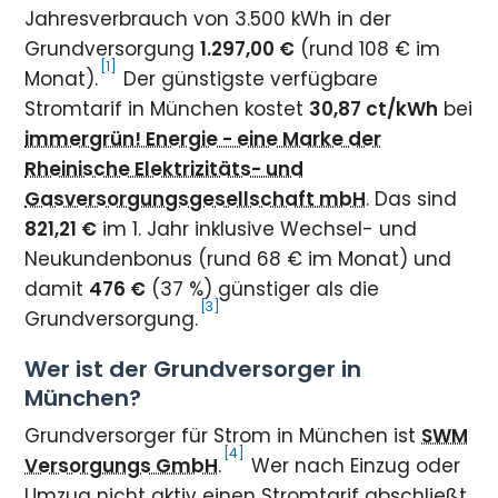
Jahresverbrauch von 3.500 kWh in der
Grundversorgung
1.297,00 €
(rund 108 € im
[1]
Monat).
Der günstigste verfügbare
Stromtarif in München kostet
30,87 ct/kWh
bei
immergrün! Energie - eine Marke der
Rheinische Elektrizitäts- und
Gasversorgungsgesellschaft mbH
. Das sind
821,21 €
im 1. Jahr inklusive Wechsel- und
Neukundenbonus (rund 68 € im Monat) und
damit
476 €
(37 %) günstiger als die
[3]
Grundversorgung.
Wer ist der Grundversorger in
München?
Grundversorger für Strom in München ist
SWM
[4]
Versorgungs GmbH
.
Wer nach Einzug oder
Umzug nicht aktiv einen Stromtarif abschließt,