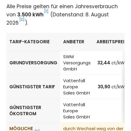
Alle Preise gelten für einen Jahresverbrauch
[1]
von
3.500 kWh
(Datenstand: 8. August
[2]
2026
).
TARIF-KATEGORIE
ANBIETER
ARBEITSPREIS
Strompreise in München nach Tarif-Kategorie
SWM
GRUNDVERSORGUNG
Versorgungs
32,44
ct/kWh
GmbH
Vattenfall
GÜNSTIGSTER TARIF
Europe
30,90
ct/kWh
Sales GmbH
Vattenfall
GÜNSTIGSTER
Europe
–
ÖKOSTROM
Sales GmbH
MÖGLICHE
durch Wechsel weg von der